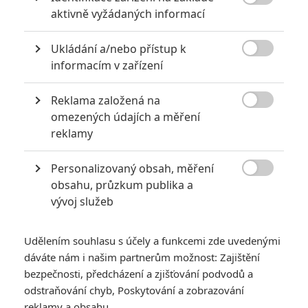

aktivně vyžádaných informací
Ukládání a/nebo přístup k

informacím v zařízení
Reklama založená na
Ženský spin-off Expendables nevykročil pravou nohou. K

omezených údajích a měření
tomu nejnovější jména, která se točí kolem Expendables
reklamy
4.
Personalizovaný obsah, měření
Expendables
se stále ještě vzpamatovávají z rány, kterou

obsahu, průzkum publika a
dostali v kinech, a už je tu další direkt na bradu. Nejprve
vývoj služeb
během premiérového víkendu vyhořeli v amerických
pokladnách
Expendables 3
, a teď se dozvídáme, že
Udělením souhlasu s účely a funkcemi zde uvedenými
Sigourney Weaver
odmítla roli v ženském spin-offu
dáváte nám i našim partnerům možnost: Zajištění
známém jako
Expendabelles
. Server
Hollywood Reporter
,
bezpečnosti, předcházení a zjišťování podvodů a
odstraňování chyb, Poskytování a zobrazování
který informaci zveřejnil, nepřidává žádné bližší podrobnosti,
reklamy a obsahu