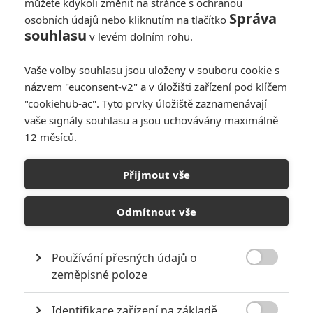
můžete kdykoli změnit na stránce s
ochranou
Správa
osobních údajů
nebo kliknutím na tlačítko
souhlasu
v levém dolním rohu.
Vaše volby souhlasu jsou uloženy v souboru cookie s
názvem "euconsent-v2" a v úložišti zařízení pod klíčem
"cookiehub-ac". Tyto prvky úložiště zaznamenávají
vaše signály souhlasu a jsou uchovávány maximálně
12 měsíců.
Sigourney Weaver odmítla
Expendabelles
Přijmout vše
Napsal:
Petr Slavík - (Anarvin)
, 22.08.2014 23:05
Odmítnout vše
Používání přesných údajů o

zeměpisné poloze
Identifikace zařízení na základě