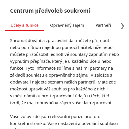
Centrum předvoleb soukromí
❯
Účely a funkce
Oprávněný zájem
Partneři
Pro
Tog
Shromažďování a zpracování dat můžete přijmout
navi
nebo odmítnou najednou pomocí tlačítek níže nebo
můžete přizpůsobit jednotlivé souhlasy zapnutím nebo
vypnutím přepínače, který je u každého účelu nebo
funkce. Tyto informace sdílíme s našimi partnery na
základě souhlasu a oprávněného zájmu. V záložce s
dodavateli najdete seznam našich partnerů. Máte zde
možnost upravit váš souhlas pro každého z nich i
vznést námitku proti zpracování údajů u těch, kteří
tvrdí, že mají oprávněný zájem vaše data zpracovat.
Vaše volby zde jsou relevantní pouze pro tuto
konkrétní stránku. Vaše nastavení a odvolání souhlasu