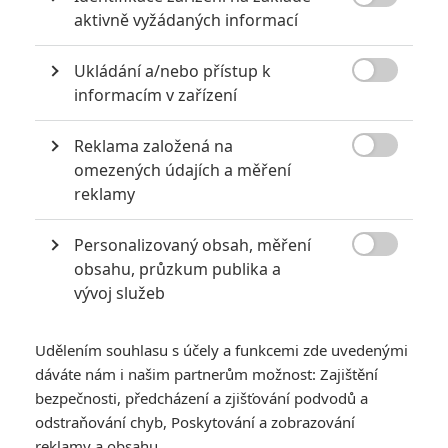

aktivně vyžádaných informací
Nejlepší lekce filmové střelby aneb hollywoodské střelnice v
akci
Ukládání a/nebo přístup k
0

Jaaaara
informacím v zařízení
| 18.10.2020 18:40
Kořením nejen akčních filmů jsou scény na
střelnici a obecně ty, ve kterých střelci před
Reklama založená na
ostrou akcí předvádějí svůj um. Tyhle nás

omezených údajích a měření
baví ze všech nejvíc.
reklamy
Personalizovaný obsah, měření
Mlátička s copánkem aneb nejlepší filmy Stevena Seagala

obsahu, průzkum publika a
2
Jaaaara
| 13.07.2020 18:07
vývoj služeb
Kdysi hvězda akčních filmů, dnes král
céčkových slátanin, protagonista bizarní
policejní reality show nebo zvláštní
Udělením souhlasu s účely a funkcemi zde uvedenými
velvyslanec Ruska.
dáváte nám i našim partnerům možnost: Zajištění
bezpečnosti, předcházení a zjišťování podvodů a
odstraňování chyb, Poskytování a zobrazování
reklamy a obsahu