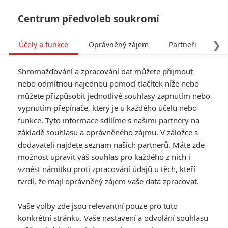
Centrum předvoleb soukromí
❯
Účely a funkce
Oprávněný zájem
Partneři
Pro
Tog
Shromažďování a zpracování dat můžete přijmout
navi
nebo odmítnou najednou pomocí tlačítek níže nebo
můžete přizpůsobit jednotlivé souhlasy zapnutím nebo
Tag: Sigourney Weaver
vypnutím přepínače, který je u každého účelu nebo
funkce. Tyto informace sdílíme s našimi partnery na
základě souhlasu a oprávněného zájmu. V záložce s
ČLÁNKY
FILMY
OSOBY
VIDEA
(0)
(1)
(0)
dodavateli najdete seznam našich partnerů. Máte zde
možnost upravit váš souhlas pro každého z nich i
Star Wars:
vznést námitku proti zpracování údajů u těch, kteří
Mandalorian a Grogu
tvrdí, že mají oprávněný zájem vaše data zpracovat.
– Konečně pořádný
trailer z předaleké
Vaše volby zde jsou relevantní pouze pro tuto
Galaxie
konkrétní stránku. Vaše nastavení a odvolání souhlasu
0
Anarvin
| 17.04.2026 06:13