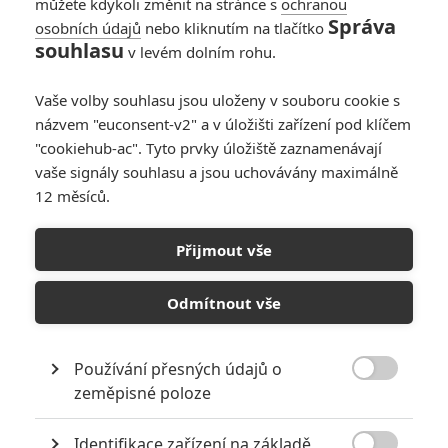
můžete kdykoli změnit na stránce s
ochranou
Správa
osobních údajů
nebo kliknutím na tlačítko
Téma: Proč příští
souhlasu
v levém dolním rohu.
Star Wars působí
tak neskutečně
Vaše volby souhlasu jsou uloženy v souboru cookie s
tuctově
názvem "euconsent-v2" a v úložišti zařízení pod klíčem
0
Anarvin
| 02.04.2026 14:07
"cookiehub-ac". Tyto prvky úložiště zaznamenávají
vaše signály souhlasu a jsou uchovávány maximálně
12 měsíců.
Star Wars:
Mandalorian a Grogu
Přijmout vše
– I dosud největší
trailer se snaží
přesvědčit, že
Odmítnout vše
Hvězdné války jsou
mrtvé
Používání přesných údajů o
0
Anarvin
| 17.02.2026 17:27

zeměpisné poloze
NEPŘEHLÉDNĚTE
Identifikace zařízení na základě