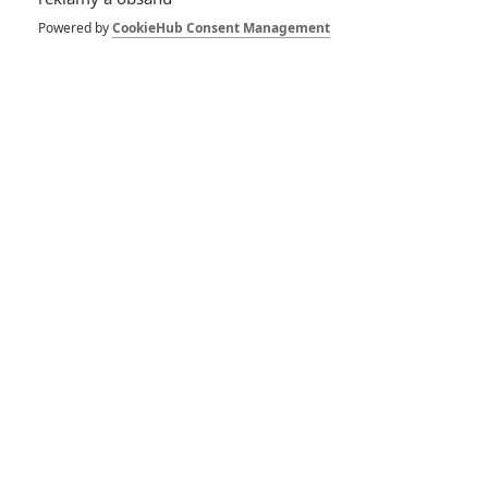
Powered by
CookieHub Consent Management
Prachová příšera: Do
kin vstupuje příběh
holčičky, co si najme
zabijáka
0
Rudmen
| 09.12.2025 06:00
Star Wars:
Mandalorian a Grogu
– Nový trailer pro
příští Hvězdné války
0
Anarvin
| 27.11.2025 23:18
Vetřelec: Sigourney
Weaver jednala o
návratu ke slavné