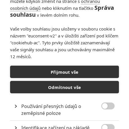
můžete kdykoli změnit na stránce s
ochranou
Správa
osobních údajů
nebo kliknutím na tlačítko
souhlasu
v levém dolním rohu.
Vaše volby souhlasu jsou uloženy v souboru cookie s
názvem "euconsent-v2" a v úložišti zařízení pod klíčem
"cookiehub-ac". Tyto prvky úložiště zaznamenávají
vaše signály souhlasu a jsou uchovávány maximálně
12 měsíců.
Na hraně zítřka na nových
fotkách
Přijmout vše
Napsal:
Michal Janoušek - (Rudmen)
, 23.05.2014 13:40
Odmítnout vše
Používání přesných údajů o

zeměpisné poloze
Identifikace zařízení na základě