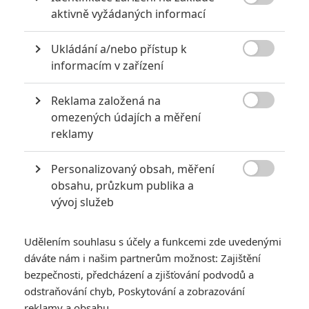

aktivně vyžádaných informací
Ukládání a/nebo přístup k

informacím v zařízení
Reklama založená na
Zobrazit dalších 26 obrázků

omezených údajích a měření
reklamy
Sci-fi Na hraně zítřka nám přineslo momentky z
bitevního pole, ke kterým přidáváme nový TV Spot.
Personalizovaný obsah, měření

obsahu, průzkum publika a
V bitvě s vesmírnými cizáky to bude neúprosně vřít. Můžete
vývoj služeb
se o tom přesvědčit v přiložených fotografiích, na kterých
jsou zachyceni mimo hlavní dvojice
Tom Cruise
a
Emily
Udělením souhlasu s účely a funkcemi zde uvedenými
Blunt
, také
Bill Paxton
.
Brendan Gleeson
si raději dopřává
dáváte nám i našim partnerům možnost: Zajištění
klidné chvilky za kancelářským stolem. Mezi herci se ale
bezpečnosti, předcházení a zjišťování podvodů a
neztratí ani režisér
Doug Liman
. Jako drobnůstku na konec
odstraňování chyb, Poskytování a zobrazování
lze navštívit
oficiální stránku
filmu, kde si můžete zahrát
reklamy a obsahu