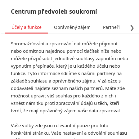
Centrum předvoleb soukromí
❯
Účely a funkce
Oprávněný zájem
Partneři
Pro
Tog
Shromažďování a zpracování dat můžete přijmout
navi
nebo odmítnou najednou pomocí tlačítek níže nebo
můžete přizpůsobit jednotlivé souhlasy zapnutím nebo
vypnutím přepínače, který je u každého účelu nebo
funkce. Tyto informace sdílíme s našimi partnery na
základě souhlasu a oprávněného zájmu. V záložce s
dodavateli najdete seznam našich partnerů. Máte zde
možnost upravit váš souhlas pro každého z nich i
vznést námitku proti zpracování údajů u těch, kteří
tvrdí, že mají oprávněný zájem vaše data zpracovat.
Vaše volby zde jsou relevantní pouze pro tuto
konkrétní stránku. Vaše nastavení a odvolání souhlasu