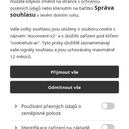
můžete kdykoli změnit na stránce s
ochranou
Správa
osobních údajů
nebo kliknutím na tlačítko
souhlasu
v levém dolním rohu.
Vaše volby souhlasu jsou uloženy v souboru cookie s
názvem "euconsent-v2" a v úložišti zařízení pod klíčem
"cookiehub-ac". Tyto prvky úložiště zaznamenávají
vaše signály souhlasu a jsou uchovávány maximálně
12 měsíců.
Na hraně zítřka: První
dojmy
Přijmout vše
Napsal:
Petr Slavík - (Anarvin)
, 12.05.2014 14:30
Odmítnout vše
Používání přesných údajů o

zeměpisné poloze
Identifikace zařízení na základě