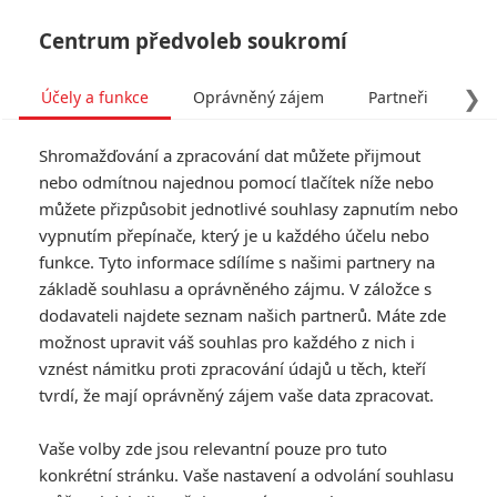
Centrum předvoleb soukromí
❯
Účely a funkce
Oprávněný zájem
Partneři
Pro
Tog
Shromažďování a zpracování dat můžete přijmout
navi
nebo odmítnou najednou pomocí tlačítek níže nebo
můžete přizpůsobit jednotlivé souhlasy zapnutím nebo
vypnutím přepínače, který je u každého účelu nebo
funkce. Tyto informace sdílíme s našimi partnery na
základě souhlasu a oprávněného zájmu. V záložce s
dodavateli najdete seznam našich partnerů. Máte zde
možnost upravit váš souhlas pro každého z nich i
vznést námitku proti zpracování údajů u těch, kteří
tvrdí, že mají oprávněný zájem vaše data zpracovat.
Vaše volby zde jsou relevantní pouze pro tuto
konkrétní stránku. Vaše nastavení a odvolání souhlasu