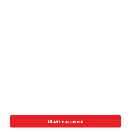
narůžovo
5
Recenze: Záhada strašidelného
zámku úroveň štědrovečerních
pohádek nepozvedla
8
Recenze: Občanská válka
6
Recenze: Godzilla x Kong: Nové
impérium
8
Recenze: Opičí muž
POSLEDNÍ KOMENTOVANÉ
Uložit nastavení
Tato stránka používá soubory cookies.
Více informací
Rozumím