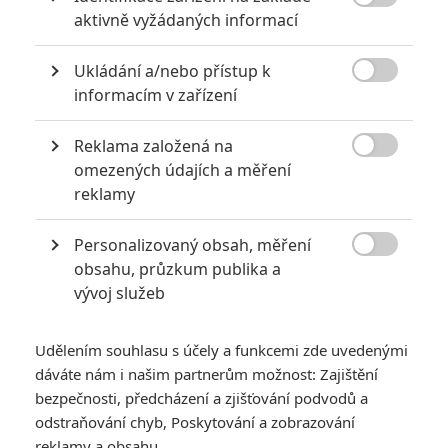

aktivně vyžádaných informací
Ukládání a/nebo přístup k

informacím v zařízení
Reklama založená na
Viděli jsme půl hodiny z akční sci-fi novinky s Tomem

omezených údajích a měření
Cruisem. Jak videoherní bitva s dotěrnými vetřelci
reklamy
působí na velkém plátně?
Personalizovaný obsah, měření
Stejně jako jsme před časem měli možnost
ochutnat novou

obsahu, průzkum publika a
Godzillu
, pustil nám distributor také preview
Na hraně zítřka
vývoj služeb
(původně
All You Need is Kill
). Tentokrát jsme měli možnost
vidět téměř půlhodinu filmu a udělat si tudíž o chystané sci-fi
Udělením souhlasu s účely a funkcemi zde uvedenými
akci poměrně jasný obrázek.
dáváte nám i našim partnerům možnost: Zajištění
bezpečnosti, předcházení a zjišťování podvodů a
Pominu, že preview předcházel neuvěřitelně trapný proslov
odstraňování chyb, Poskytování a zobrazování
Toma Cruise
, který se novináře snažil marketingovými kecy
reklamy a obsahu