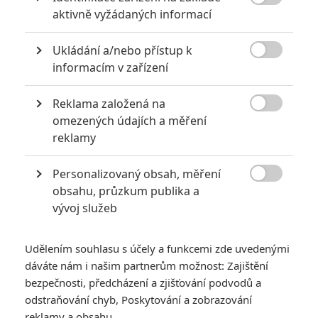

aktivně vyžádaných informací
Ukládání a/nebo přístup k

informacím v zařízení
Reklama založená na
Lionsgate

omezených údajích a měření
Zobrazit další 1 obrázek
reklamy
Personalizovaný obsah, měření
Podle nových podrobností budeme mít na luxusní jachtě

obsahu, průzkum publika a
co do činění s nadpřirozenem.
vývoj služeb
Johnny Depp
má dlouhodobě pověst nespolehlivého
pracovního kolegy a jeho reputaci zásadně poškodilo veřejně
Udělením souhlasu s účely a funkcemi zde uvedenými
probírané fyzické a psychické ubližování exmanželce Amber
dáváte nám i našim partnerům možnost: Zajištění
Heard. Deppova kariéra nicméně měla jen několikaletou
bezpečnosti, předcházení a zjišťování podvodů a
odstraňování chyb, Poskytování a zobrazování
pauzu, neskončila docela. V dnešním světě dostávají novou
reklamy a obsahu