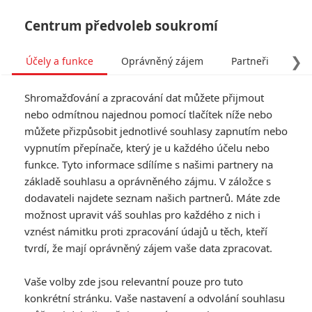
Centrum předvoleb soukromí
❯
Účely a funkce
Oprávněný zájem
Partneři
Pro
Tog
Shromažďování a zpracování dat můžete přijmout
navi
nebo odmítnou najednou pomocí tlačítek níže nebo
můžete přizpůsobit jednotlivé souhlasy zapnutím nebo
vypnutím přepínače, který je u každého účelu nebo
funkce. Tyto informace sdílíme s našimi partnery na
základě souhlasu a oprávněného zájmu. V záložce s
dodavateli najdete seznam našich partnerů. Máte zde
možnost upravit váš souhlas pro každého z nich i
vznést námitku proti zpracování údajů u těch, kteří
tvrdí, že mají oprávněný zájem vaše data zpracovat.
Vaše volby zde jsou relevantní pouze pro tuto
konkrétní stránku. Vaše nastavení a odvolání souhlasu