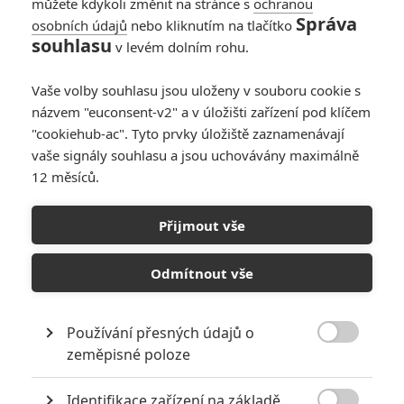
můžete kdykoli změnit na stránce s
ochranou
Správa
osobních údajů
nebo kliknutím na tlačítko
souhlasu
v levém dolním rohu.
Vaše volby souhlasu jsou uloženy v souboru cookie s
názvem "euconsent-v2" a v úložišti zařízení pod klíčem
"cookiehub-ac". Tyto prvky úložiště zaznamenávají
vaše signály souhlasu a jsou uchovávány maximálně
12 měsíců.
Day Drinker: Příští velký
film Johnnyho Deppa
Přijmout vše
oznámil datum premiéry
Odmítnout vše
Napsal:
Petr Slavík - (Anarvin)
, 22.05.2026 18:53
Používání přesných údajů o

zeměpisné poloze
Identifikace zařízení na základě