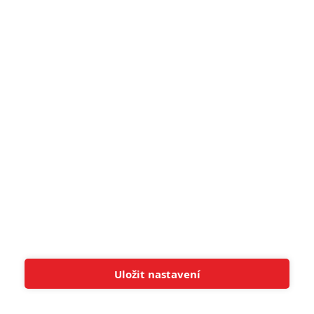
5
Recenze: Záhada strašidelného
zámku úroveň štědrovečerních
pohádek nepozvedla
8
Recenze: Občanská válka
6
Recenze: Godzilla x Kong: Nové
impérium
8
Recenze: Opičí muž
POSLEDNÍ KOMENTOVANÉ
Uložit nastavení
Tato stránka používá soubory cookies.
Více informací
Rozumím
3
ČLÁNEK | 01.08.2026 16:40