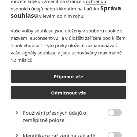
můžete kdykoli změnit na stránce s
ochranou
Správa
osobních údajů
nebo kliknutím na tlačítko
souhlasu
v levém dolním rohu.
Vaše volby souhlasu jsou uloženy v souboru cookie s
názvem "euconsent-v2" a v úložišti zařízení pod klíčem
"cookiehub-ac". Tyto prvky úložiště zaznamenávají
vaše signály souhlasu a jsou uchovávány maximálně
12 měsíců.
Velký hollywoodský švindl:
Carl Rinsch za podvedení
Přijmout vše
Netflixu půjde sedět
Odmítnout vše
Napsal:
Petr Slavík - (Anarvin)
, 01.01.2026 17:55
Používání přesných údajů o

zeměpisné poloze
Identifikace zařízení na základě