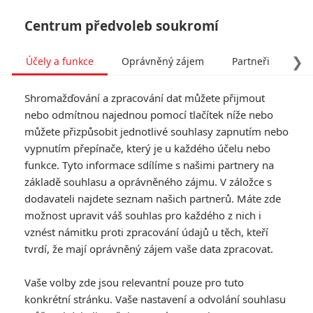
Centrum předvoleb soukromí
❯
Účely a funkce
Oprávněný zájem
Partneři
Pro
Tog
Shromažďování a zpracování dat můžete přijmout
navi
nebo odmítnou najednou pomocí tlačítek níže nebo
můžete přizpůsobit jednotlivé souhlasy zapnutím nebo
vypnutím přepínače, který je u každého účelu nebo
funkce. Tyto informace sdílíme s našimi partnery na
základě souhlasu a oprávněného zájmu. V záložce s
dodavateli najdete seznam našich partnerů. Máte zde
možnost upravit váš souhlas pro každého z nich i
vznést námitku proti zpracování údajů u těch, kteří
tvrdí, že mají oprávněný zájem vaše data zpracovat.
Vaše volby zde jsou relevantní pouze pro tuto
konkrétní stránku. Vaše nastavení a odvolání souhlasu