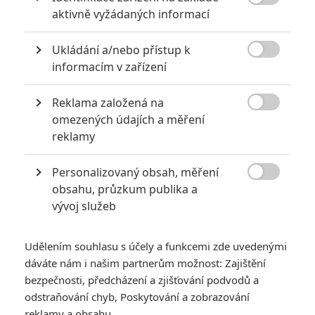

aktivně vyžádaných informací
Ukládání a/nebo přístup k

informacím v zařízení
Reklama založená na
Universal Pictures

omezených údajích a měření
reklamy
Režisér vytahal z Netflixu miliony, rozházel je za auťáky
a další luxus. Definitivně sklapla klec.
Personalizovaný obsah, měření

Loni jsme vám
zevrubně představili
případ zpronevěry, kdy
obsahu, průzkum publika a
vývoj služeb
režisér
Carl Rinsch
vytahal z
Netflixu
miliony, pod příslibem
natočení sci-fi seriálu
Conquest
(dříve
White Horse
).
Netflixu
nikdy nic nedodal, obdržel desítky milionů a většinu z peněz
Udělením souhlasu s účely a funkcemi zde uvedenými
dáváte nám i našim partnerům možnost: Zajištění
utratil za luxusní zboží. Po různých předchozích tahanicích
bezpečnosti, předcházení a zjišťování podvodů a
byl v březnu obviněn. Před soudem měl stanout v září,
odstraňování chyb, Poskytování a zobrazování
nakonec k tomu došlo v prosinci.
reklamy a obsahu