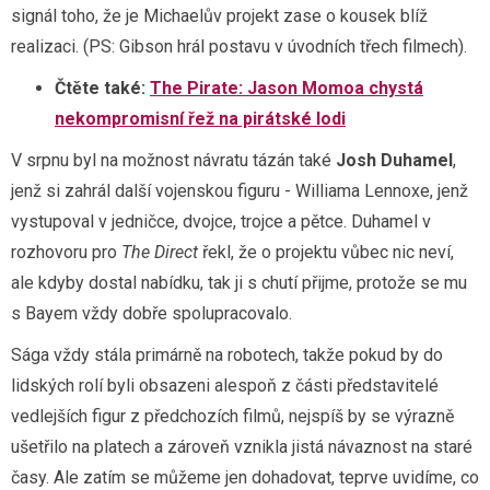
signál toho, že je Michaelův projekt zase o kousek blíž
realizaci. (PS: Gibson hrál postavu v úvodních třech filmech).
Čtěte také:
The Pirate: Jason Momoa chystá
nekompromisní řež na pirátské lodi
V srpnu byl na možnost návratu tázán také
Josh Duhamel
,
jenž si zahrál další vojenskou figuru - Williama Lennoxe, jenž
vystupoval v jedničce, dvojce, trojce a pětce. Duhamel v
rozhovoru pro
The Direct
řekl, že o projektu vůbec nic neví,
ale kdyby dostal nabídku, tak ji s chutí přijme, protože se mu
s Bayem vždy dobře spolupracovalo.
Sága vždy stála primárně na robotech, takže pokud by do
lidských rolí byli obsazeni alespoň z části představitelé
vedlejších figur z předchozích filmů, nejspíš by se výrazně
ušetřilo na platech a zároveň vznikla jistá návaznost na staré
časy. Ale zatím se můžeme jen dohadovat, teprve uvidíme, co