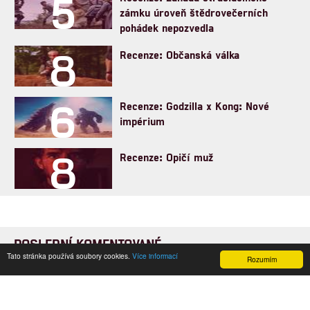
5
zámku úroveň štědrovečerních
pohádek nepozvedla
8
Recenze: Občanská válka
6
Recenze: Godzilla x Kong: Nové
impérium
8
Recenze: Opičí muž
POSLEDNÍ KOMENTOVANÉ
Tato stránka používá soubory cookies.
Více informací
Rozumím
3
ČLÁNEK | 01.08.2026 16:40
Marvel nečekaně zrušil již schválené pokračování