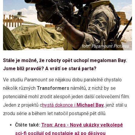
Paramount Pictures
Stále je možné, že roboty opět uchopí megaloman Bay.
Jsme blíž pravdě? A vrátí se stará parta?
Ve studiu
Paramount
se nějakou dobu paralelně chystalo
několik různých
Transformers
námětů, z nichž by se
potenciálně mohl zrodit alespoň jeden další celovečerní film.
Jeden z projektů c
hystá dokonce i
Michael Bay
, jenž stál u
zrodu série a během let natočil postupně pět dílů.
Čtěte také:
Tron: Ares - Nové ukázky velkolepé
sci-fi oscilují od nostalgie až po děsivou