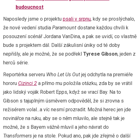
budoucnost
Naposledy jsme o projektu
psali v srpnu
, kdy se proslýchalo,
že nové vedení studia
Paramount
dostane každou chvíli k
posouzení scénář Jordana VanDina, a pak se uvidí, co vlastně
bude s projektem dál. Další zákulisní úniky od té doby
nepřišly, ale je možné, že se podřekl
Tyrese Gibson
, jeden z
herců série.
Reportérka serveru
Who Let Us Out
jej odchytla na premiéře
hororu
Cizinci 2
a přímo mu položila otázku, zda by se vrátil
jako lidský voják Robert Epps, když se vrací Bay. Na to
Gibson s tajuplným úsměvem odpověděl, že si zrovna s
režisérem volal...a víc nesmí prozradit. Možná herec jen jde
novinářce na ruku, aby se o něm mluvilo, ale stejně tak je
možné, že s Bayem vážně mluvil a jeho návrat do
Transformers
je na stole. Pokud ano, pak jde zřejmě o další