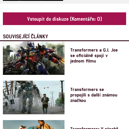
Vstoupit do diskuze (Komentáře: 0)
SOUVISEJÍCÍ ČLÁNKY
Transformers a G.I. Joe
se oficiálně spojí v
jednom filmu
Transformers se
propojili s další známou
značkou
Transformers: V zásobě