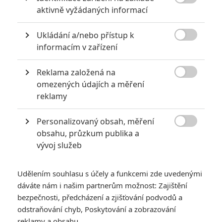

aktivně vyžádaných informací
Ukládání a/nebo přístup k

informacím v zařízení
Universal Pictures
Reklama založená na
Zobrazit další 3 obrázky

omezených údajích a měření
reklamy
Obsazení doplnila hvězdná Zendaya. Nové výtvarné
zpracování už na sítích sklízí odmítavé reakce.
Personalizovaný obsah, měření

obsahu, průzkum publika a
Shrek 5
dorazí do kin až příští rok na Vánoce, promo
vývoj služeb
kamapaň však startuje už teď. Patnáct let po uvedení
předchozího dílu zveřejnila pátá část animované ságy první
Udělením souhlasu s účely a funkcemi zde uvedenými
kratičkou ochutnávku. O zápletce příštího dobrodružství nám
dáváte nám i našim partnerům možnost: Zajištění
neříká video téměř nic.
bezpečnosti, předcházení a zjišťování podvodů a
odstraňování chyb, Poskytování a zobrazování
Čtěte také:
Jak vycvičit draka: Nejnovější trailer je
reklamy a obsahu