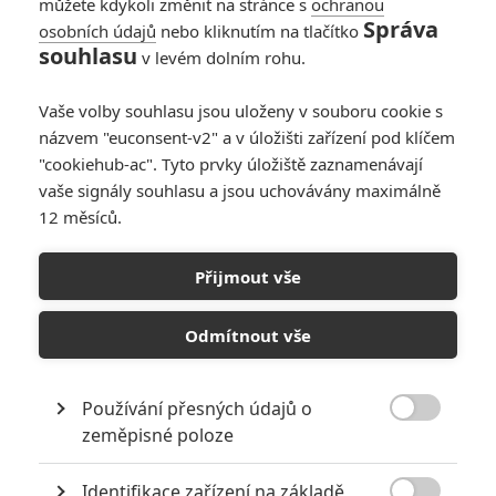
můžete kdykoli změnit na stránce s
ochranou
Správa
osobních údajů
nebo kliknutím na tlačítko
souhlasu
v levém dolním rohu.
Vaše volby souhlasu jsou uloženy v souboru cookie s
názvem "euconsent-v2" a v úložišti zařízení pod klíčem
"cookiehub-ac". Tyto prvky úložiště zaznamenávají
vaše signály souhlasu a jsou uchovávány maximálně
12 měsíců.
Shrek 5 ukázal v prvním
teaseru svou novou podobu
Přijmout vše
Napsal:
Petr Slavík - (Anarvin)
, 28.02.2025 18:47
Odmítnout vše
Používání přesných údajů o

zeměpisné poloze
Identifikace zařízení na základě