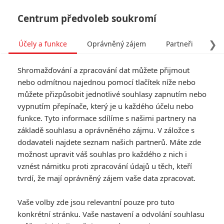
Centrum předvoleb soukromí
❯
Účely a funkce
Oprávněný zájem
Partneři
Pro
Tog
Shromažďování a zpracování dat můžete přijmout
navi
nebo odmítnou najednou pomocí tlačítek níže nebo
můžete přizpůsobit jednotlivé souhlasy zapnutím nebo
vypnutím přepínače, který je u každého účelu nebo
funkce. Tyto informace sdílíme s našimi partnery na
základě souhlasu a oprávněného zájmu. V záložce s
dodavateli najdete seznam našich partnerů. Máte zde
možnost upravit váš souhlas pro každého z nich i
vznést námitku proti zpracování údajů u těch, kteří
tvrdí, že mají oprávněný zájem vaše data zpracovat.
Vaše volby zde jsou relevantní pouze pro tuto
konkrétní stránku. Vaše nastavení a odvolání souhlasu