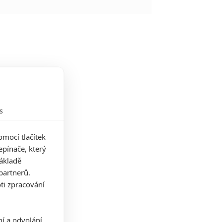
s
mocí tlačítek
pínače, který
základě
partnerů.
ti zpracování
ní a odvolání