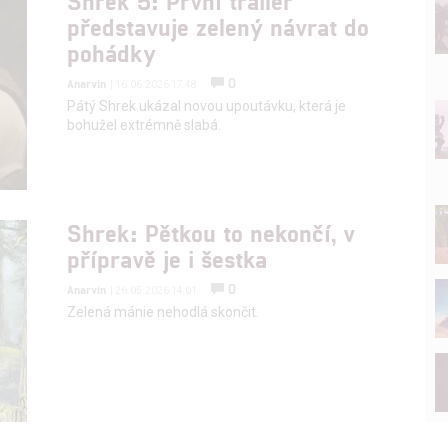
Shrek 5: První trailer
představuje zelený návrat do
pohádky
0
Anarvin
| 16.06.2026 17:48
Pátý Shrek ukázal novou upoutávku, která je
bohužel extrémně slabá.
Shrek: Pětkou to nekončí, v
přípravě je i šestka
0
Anarvin
| 26.05.2026 14:01
Zelená mánie nehodlá skončit.