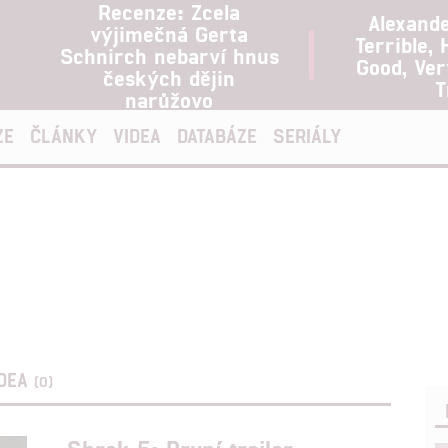
Recenze: Zcela
Alexand
výjimečná Gerta
Terrible, 
Schnirch nebarví hnus
Good, Ve
českých dějin
T
narůžovo
ZE
ČLÁNKY
VIDEA
DATABÁZE
SERIÁLY
IDEA
(0)