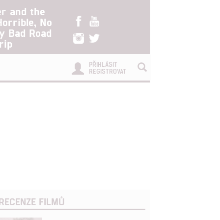
er and the
Horrible, No
ry Bad Road
rip
PŘIHLÁSIT
REGISTROVAT
RECENZE FILMŮ