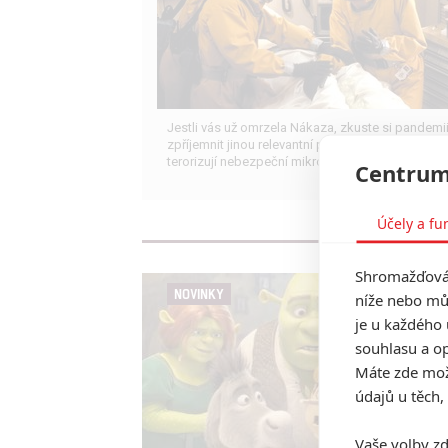
Jestli vás už omrzela Nákaza, zkuste si pandemi
zpříjemnit jinou relevantní peckou, v níž lidstvo
terorizují nebezpeční mikroskopičtí prevíti.
Centrum
Účely a fu
Shromažďován
NOVINKY
níže nebo mů
je u každého 
souhlasu a op
Máte zde možn
údajů u těch,
Vaše volby zd