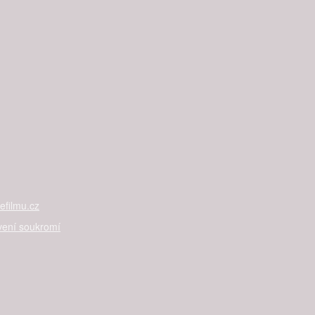
filmu.cz
vení soukromí