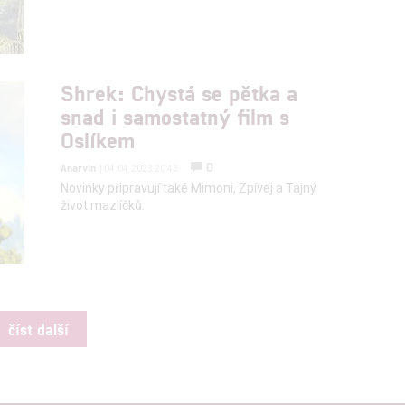
Shrek: Chystá se pětka a
snad i samostatný film s
Oslíkem
0
Anarvin
| 04.04.2023 20:43
Novinky připravují také Mimoni, Zpívej a Tajný
život mazlíčků.
číst další