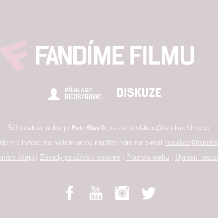
DISKUZE
PŘIHLÁSIT
REGISTROVAT
Šéfredaktor webu je
Petr Slavík
, e-mail
redakce@fandimefilmu.cz
zájem o inzerci na našem webu napište nám na e-mail
redakce@fandime
ních údajů
|
Zásady používání cookies
|
Pravidla webu
|
Upravit nasta