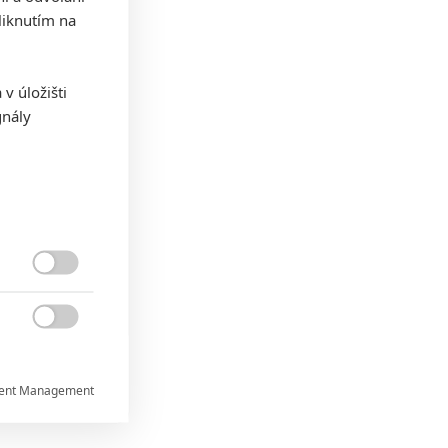
iknutím na
v úložišti
gnály


ent Management

