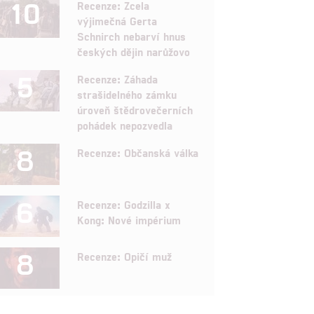
10
Recenze: Zcela
výjimečná Gerta
Schnirch nebarví hnus
českých dějin narůžovo
5
Recenze: Záhada
strašidelného zámku
úroveň štědrovečerních
pohádek nepozvedla
8
Recenze: Občanská válka
6
Recenze: Godzilla x
Kong: Nové impérium
8
Recenze: Opičí muž