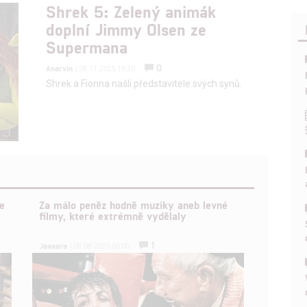
Shrek 5: Zelený animák
doplní Jimmy Olsen ze
Supermana
0
Anarvin
| 28.11.2025 19:30
Shrek a Fionna našli představitele svých synů.
e
Za málo peněz hodně muziky aneb levné
filmy, které extrémně vydělaly
1
Jaaaara
| 09.08.2020 06:00