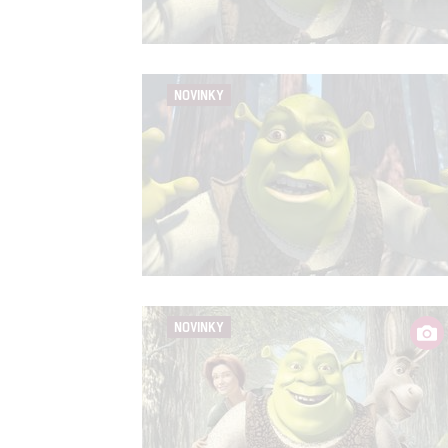
Person
služeb
NOVINKY
Udělením sou
možnost: Zaji
Poskytování 
NOVINKY