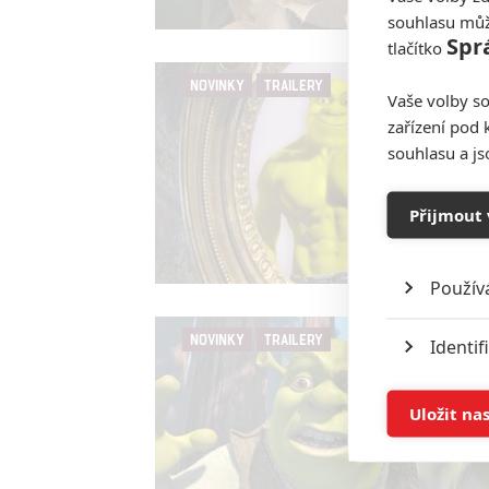
souhlasu můž
Spr
tlačítko
NOVINKY
TRAILERY
Vaše volby so
zařízení pod 
souhlasu a j
Přijmout 
Použív
NOVINKY
TRAILERY
Identif
Ukládán
Uložit na
Reklam