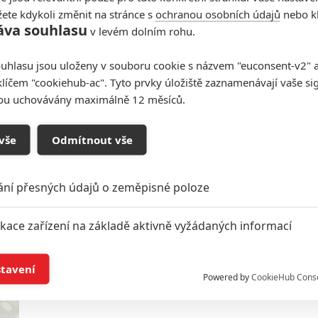
ete kdykoli změnit na stránce s
ochranou osobních údajů
nebo kl
áva souhlasu
v levém dolním rohu.
Shrek 5 ukázal v prvním
uhlasu jsou uloženy v souboru cookie s názvem "euconsent-v2" a 
teaseru svou novou podobu
klíčem "cookiehub-ac". Tyto prvky úložiště zaznamenávají vaše si
0
Anarvin
| 28.02.2025 18:47
sou uchovávány maximálně 12 měsíců.
Obsazení doplnila hvězdná Zendaya. Nové
výtvarné zpracování už na sítích sklízí odmítavé
reakce.
vše
Odmítnout vše
ání přesných údajů o zeměpisné poloze
Shrek 5 se odkládá, Mimoni 3
ikace zařízení na základě aktivně vyžádaných informací
naopak dorazí dřív
0
Anarvin
| 11.01.2025 06:00
í a/nebo přístup k informacím v zařízení
stavení
Animační studio Illumination si na příští roky
Powered by
CookieHub Cons
připravilo kalendář plný hitů.
a založená na omezených údajích a měření reklamy