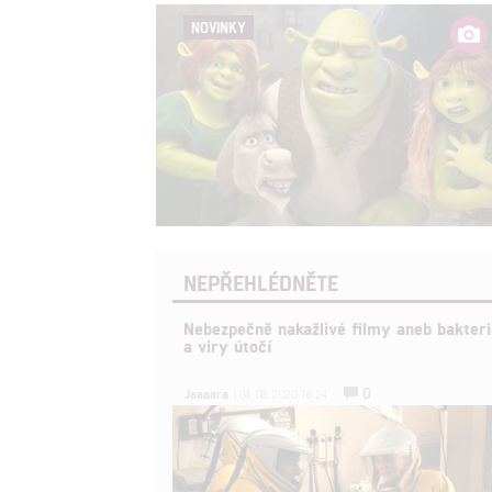
NOVINKY
NEPŘEHLÉDNĚTE
Nebezpečně nakažlivé filmy aneb bakteri
a viry útočí
0
Jaaaara
| 04.08.2020 18:24