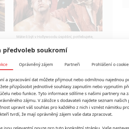
i
Máte-li být v Hollywoodu úspěšní, potřebujete,
aby tržby výrazně převyšovaly náklady. Těmhle
snímkům se to povedlo na jedničku.
 předvoleb soukromí
nkce
Oprávněný zájem
Partneři
Prohlášení o cookie
í a zpracování dat můžete přijmout nebo odmítnou najednou po
Shrek 5 se už zase odkládá
žete přizpůsobit jednotlivé souhlasy zapnutím nebo vypnutím pře
1
Anarvin
| 12.08.2025 09:00
účelu nebo funkce. Tyto informace sdílíme s našimi partnery na 
Pokračování animáku s zeleným zlobrem
rávněného zájmu. V záložce s dodavateli najdete seznam našich 
oznámilo nový termín premiéry.
ost upravit váš souhlas pro každého z nich i vznést námitku pro
 kteří tvrdí, že mají oprávněný zájem vaše data zpracovat.
e jsou relevantní pouze pro tuto konkrétní stránku. Vaše nastave