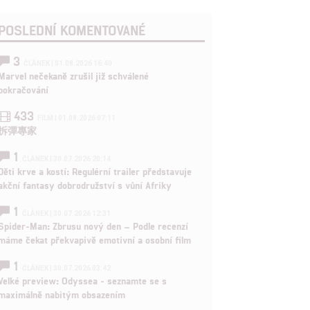
POSLEDNÍ KOMENTOVANÉ
3
ČLÁNEK | 01.08.2026 16:40
Marvel nečekaně zrušil již schválené
pokračování
433
FILM | 01.08.2026 07:11
拆彈專家
1
ČLÁNEK | 30.07.2026 20:14
Děti krve a kostí: Regulérní trailer představuje
akční fantasy dobrodružství s vůní Afriky
1
ČLÁNEK | 30.07.2026 12:31
Spider-Man: Zbrusu nový den – Podle recenzí
máme čekat překvapivě emotivní a osobní film
1
ČLÁNEK | 30.07.2026 03:42
Velké preview: Odyssea - seznamte se s
maximálně nabitým obsazením