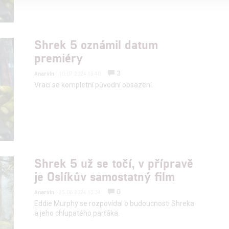
alizovaný obsah, měření obsahu, průzkum publika a vývoj
Shrek 5 oznámil datum
premiéry
hlasu s účely a funkcemi zde uvedenými dáváte nám i našim pa
štění bezpečnosti, předcházení a zjišťování podvodů a odstraňov
3
Anarvin
| 10.07.2024 13:40
a zobrazování reklamy a obsahu
Vrací se kompletní původní obsazení.
Shrek 5 už se točí, v přípravě
je Oslíkův samostatný film
0
Anarvin
| 25.06.2024 13:34
Eddie Murphy se rozpovídal o budoucnosti Shreka
a jeho chlupatého parťáka.