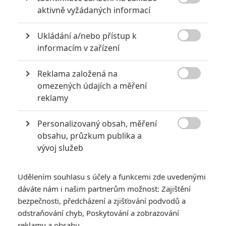

aktivně vyžádaných informací
Ukládání a/nebo přístup k

informacím v zařízení
Reklama založená na
Constantin Film

omezených údajích a měření
Zobrazit dalších 26 obrázků
reklamy
Personalizovaný obsah, měření
Velká mytologická inspirace Tolkiena dostala oklikou

obsahu, průzkum publika a
filmové zpracování. Pusťte si trailer.
vývoj služeb
J.R.R. Tolkien je momentálně k vidění v televizi, kde běží jím
inspirované
Prsteny moci
, a v prosinci bude do kin uvedena
Udělením souhlasu s účely a funkcemi zde uvedenými
Válka Rohirů
. Během
Dne
h
obitů
, který na dnešek připadá,
dáváte nám i našim partnerům možnost: Zajištění
máme ideální příležitost si představit také nový snímek, který
bezpečnosti, předcházení a zjišťování podvodů a
odstraňování chyb, Poskytování a zobrazování
vychází z látky, jež byla pro Tolkiena jednou z inspirací.
reklamy a obsahu