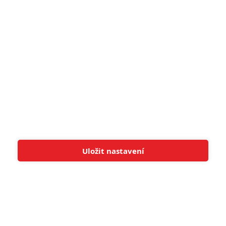
8
Recenze: Občanská válka
6
Recenze: Godzilla x Kong: Nové
impérium
8
Recenze: Opičí muž
POSLEDNÍ KOMENTOVANÉ
Uložit nastavení
Tato stránka používá soubory cookies.
Více informací
Rozumím
3
ČLÁNEK | 01.08.2026 16:40
Marvel nečekaně zrušil již schválené pokračování
433
FILM | 01.08.2026 07:11
拆彈專家