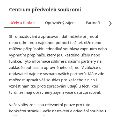
Centrum předvoleb soukromí
❯
Účely a funkce
Oprávněný zájem
Partneři
Pro
Tog
Shromažďování a zpracování dat můžete přijmout
navi
nebo odmítnou najednou pomocí tlačítek níže nebo
můžete přizpůsobit jednotlivé souhlasy zapnutím nebo
vypnutím přepínače, který je u každého účelu nebo
funkce. Tyto informace sdílíme s našimi partnery na
základě souhlasu a oprávněného zájmu. V záložce s
dodavateli najdete seznam našich partnerů. Máte zde
možnost upravit váš souhlas pro každého z nich i
vznést námitku proti zpracování údajů u těch, kteří
tvrdí, že mají oprávněný zájem vaše data zpracovat.
Vaše volby zde jsou relevantní pouze pro tuto
konkrétní stránku. Vaše nastavení a odvolání souhlasu