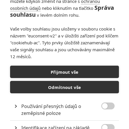
můžete kdykoli změnit na stránce s
ochranou
Správa
osobních údajů
nebo kliknutím na tlačítko
souhlasu
v levém dolním rohu.
Vaše volby souhlasu jsou uloženy v souboru cookie s
názvem "euconsent-v2" a v úložišti zařízení pod klíčem
"cookiehub-ac". Tyto prvky úložiště zaznamenávají
vaše signály souhlasu a jsou uchovávány maximálně
12 měsíců.
Hagen: V údolí Nibelungů –
Trailer představuje
Přijmout vše
hrdinský fantasy epos
Odmítnout vše
Napsal:
Petr Slavík - (Anarvin)
, 22.09.2024 21:36
Používání přesných údajů o

zeměpisné poloze
Identifikace zařízení na základě