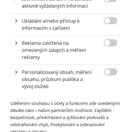

aktivně vyžádaných informací
Ukládání a/nebo přístup k

informacím v zařízení
Focus Features
Reklama založená na
Zobrazit dalších 8 obrázků

omezených údajích a měření
reklamy
První dojmy ze žhavé novinky v našich kinech a také
finální trailer.
Personalizovaný obsah, měření

obsahu, průzkum publika a
Pokud máte pocit, že je nabídka kin jednotvárná, určitě
vývoj služeb
zaměřte svoji pozornost na
Seveřana
(
The Northman
). Není
to film pro každého, ale jednoznačně nic podobného delší
Udělením souhlasu s účely a funkcemi zde uvedenými
dobu v kinech neuvidíte. Čerstvou novinku natočil
Robert
dáváte nám i našim partnerům možnost: Zajištění
Eggers
, autor dvou výrazných snímků
Čarodějnice
a
Maják
.
bezpečnosti, předcházení a zjišťování podvodů a
Teď režisér dostal do ruky relativně vysoký rozpočet a
odstraňování chyb, Poskytování a zobrazování
příležitost natočit rozmáchlou „historickou“ fresku,
reklamy a obsahu