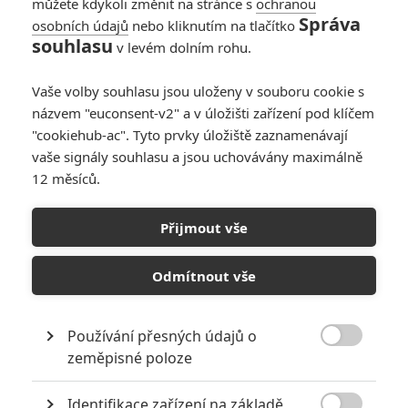
můžete kdykoli změnit na stránce s
ochranou
Správa
osobních údajů
nebo kliknutím na tlačítko
souhlasu
v levém dolním rohu.
Vaše volby souhlasu jsou uloženy v souboru cookie s
názvem "euconsent-v2" a v úložišti zařízení pod klíčem
"cookiehub-ac". Tyto prvky úložiště zaznamenávají
vaše signály souhlasu a jsou uchovávány maximálně
12 měsíců.
Seveřan: Historický krvák
dorazil do našich kin
Přijmout vše
Napsal:
Petr Slavík - (Anarvin)
, 14.04.2022 17:42
Odmítnout vše
Používání přesných údajů o

zeměpisné poloze
Identifikace zařízení na základě