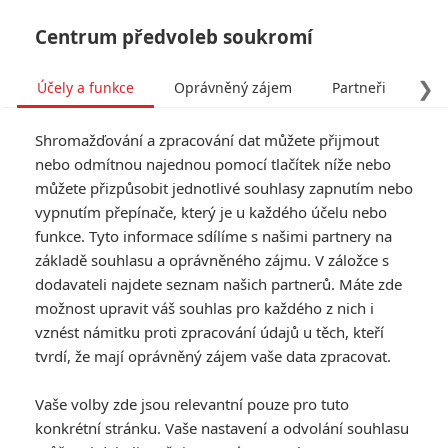
Centrum předvoleb soukromí
❯
Účely a funkce
Oprávněný zájem
Partneři
Pro
Tog
Shromažďování a zpracování dat můžete přijmout
navi
nebo odmítnou najednou pomocí tlačítek níže nebo
můžete přizpůsobit jednotlivé souhlasy zapnutím nebo
vypnutím přepínače, který je u každého účelu nebo
funkce. Tyto informace sdílíme s našimi partnery na
základě souhlasu a oprávněného zájmu. V záložce s
dodavateli najdete seznam našich partnerů. Máte zde
možnost upravit váš souhlas pro každého z nich i
vznést námitku proti zpracování údajů u těch, kteří
tvrdí, že mají oprávněný zájem vaše data zpracovat.
Vaše volby zde jsou relevantní pouze pro tuto
konkrétní stránku. Vaše nastavení a odvolání souhlasu