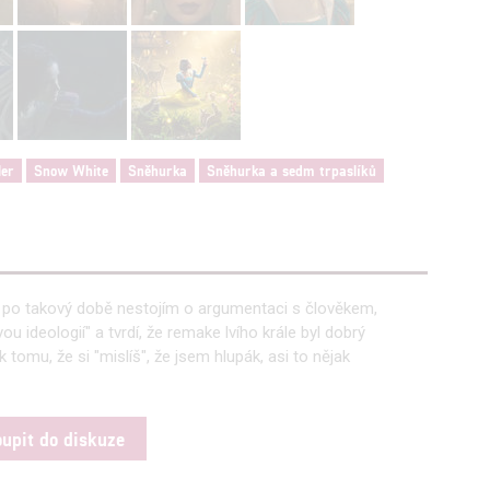
ler
Snow White
Sněhurka
Sněhurka a sedm trpaslíků
, po takový době nestojím o argumentaci s člověkem,
ou ideologií" a tvrdí, že remake lvího krále byl dobrý
 k tomu, že si "mislíš", že jsem hlupák, asi to nějak
oupit do diskuze