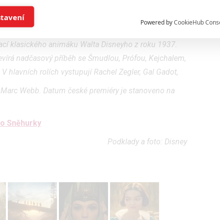
and/or access information on a device
stavení
Powered by
CookieHub Cons
ising based on limited data and advertising measurement
cí klasického animáku Walta Disneyho z roku 1937.
vírá nadčasový příběh se Šmudlou, Prófou, Kejchalem,
alised content, content measurement, audience research,
V hlavních rolích vystupují Rachel Zegler, Gal Gadot,
rvices development
 Marc Webb. Datum české premiéry je stanoveno na
hlasu s účely a funkcemi zde uvedenými dáváte nám i našim pa
re security, prevent and detect fraud, and fix errors, Deliver and
ho Sněhurky
nd content
Podklady a foto: Disney