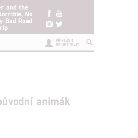
er and the
Horrible, No
ry Bad Road
rip
PŘIHLÁSIT
REGISTROVAT
 původní animák