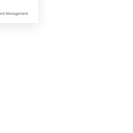
ent Management



rtnerům
 present