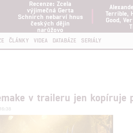
Recenze: Zcela
Alexand
výjimečná Gerta
Terrible, 
Schnirch nebarví hnus
Good, Ve
českých dějin
T
narůžovo
ZE
ČLÁNKY
VIDEA
DATABÁZE
SERIÁLY
make v traileru jen kopíruje
 16:38