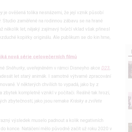
ey
je ověšená tolika nesnázemi, že její vznik působí
vý. Studio zaměřené na rodinnou zábavu se na hrané
několik let, nějaký zajímavý tvůrčí vklad však přinesl
ezduché kopírky originálu. Ale publikum se do kin hrne,
iká nová série celovečerních filmů
ané
Sněhurky
, uveřejněném v rámci Disneyho akce
D23
,
vadesát let starý animák. I samotné výtvarné zpracování
movaně. V některých chvílích to vypadá, jako by z
a zbytek kompletně vznikl v počítači. Reálně tak hrozí,
ých zbytečností, jako jsou remake
Krásky a zvířete
razný výsledek muselo padnout a kolik negativních
o do konce. Natáčení mělo původně začít už roku 2020 v