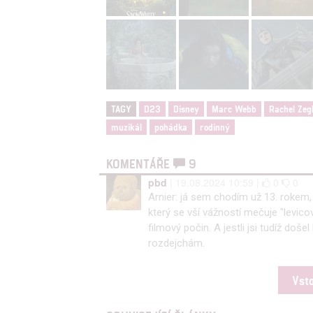
TAGY
D23
Disney
Marc Webb
Rachel Zeg
muzikál
pohádka
rodinný
KOMENTÁŘE
9
pbd
| 19.08.2024 10:59 |
0
0
Arnier: já sem chodím už 13. rokem
který se vší vážností mečuje "levicov
filmový počin. A jestli jsi tudíž došel
rozdejchám.
Vst