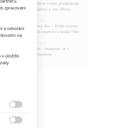
partnerů.
Děti krve a kostí: Regulérní trailer představuje
ti zpracování
akční fantasy dobrodružství s vůní Afriky
1
ČLÁNEK | 30.07.2026 12:31
Spider-Man: Zbrusu nový den – Podle recenzí
ní a odvolání
máme čekat překvapivě emotivní a osobní film
iknutím na
1
ČLÁNEK | 30.07.2026 03:42
Velké preview: Odyssea - seznamte se s
maximálně nabitým obsazením
v úložišti
gnály

