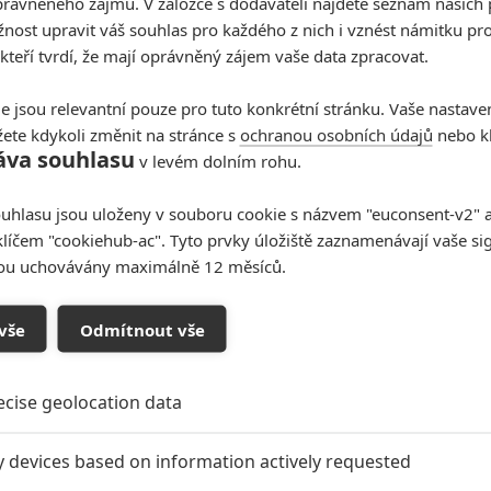
rávněného zájmu. V záložce s dodavateli najdete seznam našich 
railer, ze kterého pětiletá práce rozhodně nikterak
ost upravit váš souhlas pro každého z nich i vznést námitku pro
 dočkáme se snímku příští rok v březnu.
 kteří tvrdí, že mají oprávněný zájem vaše data zpracovat.
m premiéry
e jsou relevantní pouze pro tuto konkrétní stránku. Vaše nastave
ete kdykoli změnit na stránce s
ochranou osobních údajů
nebo kl
áva souhlasu
v levém dolním rohu.
uhlasu jsou uloženy v souboru cookie s názvem "euconsent-v2" a 
klíčem "cookiehub-ac". Tyto prvky úložiště zaznamenávají vaše si
sou uchovávány maximálně 12 měsíců.
vše
Odmítnout vše
ecise geolocation data
y devices based on information actively requested