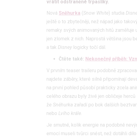
vrátit odstraněné trpaslíky.
Nová
Sněhurka
(
Snow White
) studia
Disn
ještě o to zbytečněji, než nápad jako tako
remaky svých animovaných hitů zaměřuje už 
jen zlomek z nich. Naprostá většina jsou b
a tak
Disney
logicky točí dál.
Čtěte také:
Nekonečný příběh: Vzn
V prvním teaser traileru podobně zpracov
najdete záběry, které silně připomínají de
na první pohled působí prakticky zcela ani
celého obrazu byly živé jen obličeje herců 
že
Sněhurka
zařadí po bok dalších beztvar
nebo
Lvího krále.
Je smutné, kolik energie na podobně nevý
emocí museli tvůrci snést, než dotáhli díl