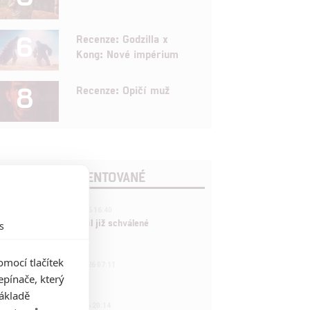
6
Recenze: Godzilla x
Kong: Nové impérium
8
Recenze: Opičí muž
POSLEDNÍ KOMENTOVANÉ
3
ČLÁNEK | 01.08.2026 16:40
Marvel nečekaně zrušil již schválené
s
pokračování
mocí tlačítek
433
FILM | 01.08.2026 07:11
拆彈專家
pínače, který
základě
1
ČLÁNEK | 30.07.2026 20:14