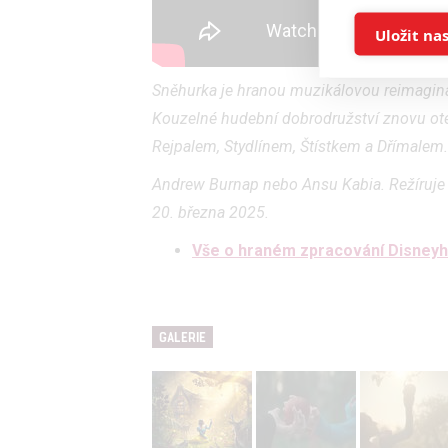
Store 
Uložit na
Advert
Sněhurka je hranou muzikálovou reimagina
Kouzelné hudební dobrodružství znovu ote
Person
Rejpalem, Stydlínem, Štístkem a Dřímalem. 
and se
Andrew Burnap nebo Ansu Kabia. Režíruje
20. března 2025.
Udělením sou
možnost: Ensu
Vše o hraném zpracování Disney
advertising a
GALERIE