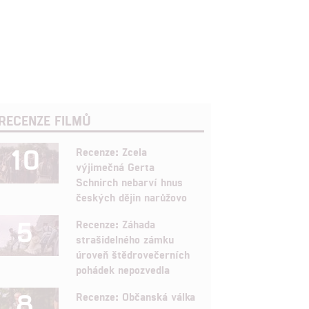
RECENZE FILMŮ
10
Recenze: Zcela
výjimečná Gerta
Schnirch nebarví hnus
českých dějin narůžovo
5
Recenze: Záhada
strašidelného zámku
úroveň štědrovečerních
pohádek nepozvedla
8
Recenze: Občanská válka