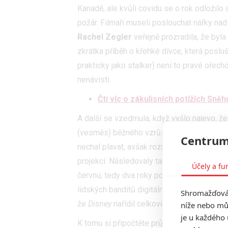
Kanadě, ale kvůli covidu se o rok odložilo 
požár. Filmaři museli poslouchat nářky nad
Rachel Zegler
veřejně prozradila, že byl
zkrátka příběh o křehké dívce, která poslušn
prakticky jako stalker) není to pravé ořech
nenávisti.
Čti víc o zákulisních potížích Sněh
A další se vzedmula, když vyšlo najevo, že v
(vesměs) běžného vzrůstu, různých pohlaví 
Centrum
nechal plavat, avšak rozpracovaný film ne
projekcí. Následovaly tak rozsáhlé a dlouho 
Účely a fu
červnu, tedy dva roky po tom, co natáčení
lidských banditů digitálními trpaslíky, ale
Shromažďován
že
Disney
nařídil celkově celý film daleko
níže nebo mů
je u každého 
K tomu si připočtěte průtahy způsobené lo