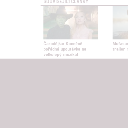
SOUVISEJÍCÍ ČLÁNKY
Čarodějka: Konečně
Mufasa:
pořádná upoutávka na
trailer
velkolepý muzikál