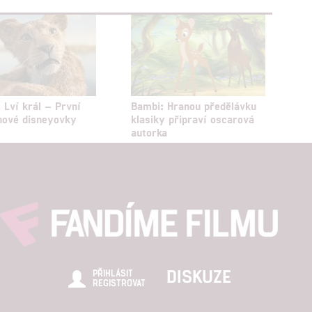
 Lví král – První
Bambi: Hranou předělávku
 nové disneyovky
klasiky připraví oscarová
autorka
DISKUZE
PŘIHLÁSIT
REGISTROVAT