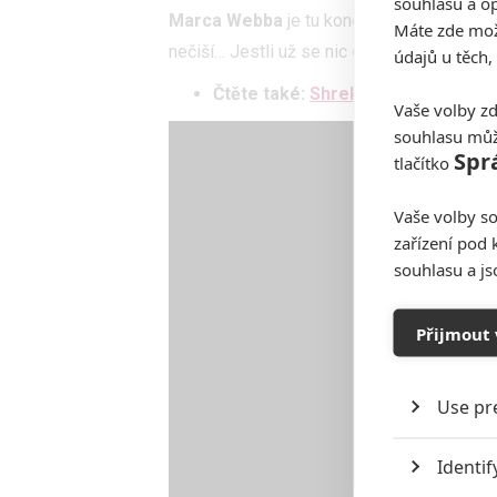
souhlasu a op
Marca Webba
je tu konečně první teaser t
Máte zde možn
nečiší… Jestli už se nic dalšího nepokazí,
údajů u těch,
Čtěte také:
Shrek 5 oznámil datu
Vaše volby zd
souhlasu můž
Spr
tlačítko
Vaše volby so
zařízení pod 
souhlasu a j
Přijmout 
Use pr
Identif