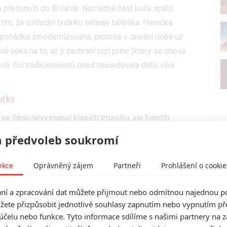
a přesunulo do Británie. Následně část kulis spálil
 tím, že ústřední hrdinku nehraje běloška. Herečka
a pohádka zmodernizována, protože v dnešní době už
ě čeká na to, až ji zachrání cizí princ (který se chová
ové. Od tradicionalistů hned následovala další vlna
urky
e filmu nevystupují klasičtí trpaslíci, ale banditi
a barvy pleti. Odpor na sítích by
Disney
nejspíš ještě
 předvoleb soukromí
dostal pozitivní zpětnou odezvu ani během testovacích
trvající přetáčky, které definitivně skončily až letos v
nkce
Oprávněný zájem
Partneři
Prohlášení o cookie
 začalo. Během přetáček došlo minimálně k nahrazení
 asi nebudeme příliš odvážní, pokud si zaspekulujeme,
í a zpracování dat můžete přijmout nebo odmítnou najednou po
 víc připodobnit původnímu animáku.
žete přizpůsobit jednotlivé souhlasy zapnutím nebo vypnutím pře
účelu nebo funkce. Tyto informace sdílíme s našimi partnery na 
ňskými stávkami a tak až pět let po najmutí režiséra