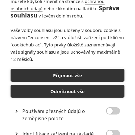
můžete kdykoli změnit na stránce s
ochranou
pbd
| 2024-08-19 10:59:28 |
0
0
Správa
osobních údajů
nebo kliknutím na tlačítko
Arnier: já sem chodím už 13. rokem, po takový době
souhlasu
v levém dolním rohu.
nestojím o argumentaci s člověkem, který se vší vážností
mečuje "levicovou ideologií" a tvrdí, že remake lvího krále
Vaše volby souhlasu jsou uloženy v souboru cookie s
byl dobrý filmový počin. A jestli jsi tudíž došel k tomu, že si
názvem "euconsent-v2" a v úložišti zařízení pod klíčem
"mislíš", že jsem hlupák, asi to nějak rozdejchám.
"cookiehub-ac". Tyto prvky úložiště zaznamenávají
vaše signály souhlasu a jsou uchovávány maximálně
12 měsíců.
ukulelembo
| 2024-08-17 23:33:58 |
0
0
Přijmout vše
Nat: Ne, pouze kolega Colombo dal echo i na Discordu. Já
už nějak nesleduju každou zdejší diskuzi, když vezmem v
Odmítnout vše
potaz jakých výlevů se tu pak člověk dočká.
Používání přesných údajů o

zeměpisné poloze
Arnier
| 2024-08-17 08:53:07 |
2
2
pbd: Jestli misto argumentace pouzijes osobni urazky, tak
Identifikace zařízení na základě