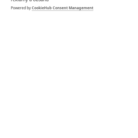
Powered by
CookieHub Consent Management
colombo
| 2024-08-16 17:27:15 |
1
0
Myslím, že včera psal něco podobného na discord a dával i
rovnou video.
colombo
| 2024-08-16 17:22:22 |
0
0
pbd: Ukulelembo si asi dělá další účty.
pbd
| 2024-08-16 17:00:32 |
2
5
Arnier: co ty seš za nového hlupáka tady?