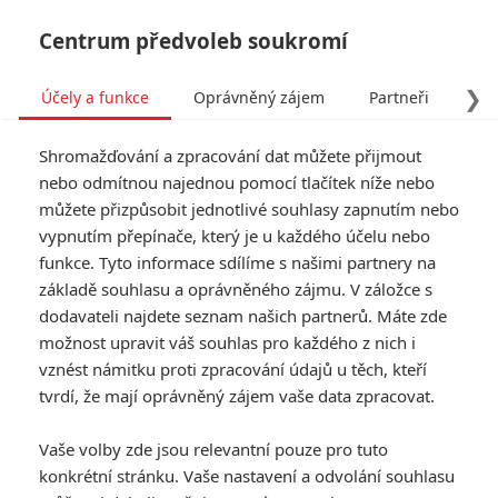
Centrum předvoleb soukromí
❯
Účely a funkce
Oprávněný zájem
Partneři
Pro
Tog
Shromažďování a zpracování dat můžete přijmout
navi
nebo odmítnou najednou pomocí tlačítek níže nebo
můžete přizpůsobit jednotlivé souhlasy zapnutím nebo
Sněhurka: Hraný remake v
vypnutím přepínače, který je u každého účelu nebo
funkce. Tyto informace sdílíme s našimi partnery na
traileru jen kopíruje
základě souhlasu a oprávněného zájmu. V záložce s
původní animák
dodavateli najdete seznam našich partnerů. Máte zde
možnost upravit váš souhlas pro každého z nich i
vznést námitku proti zpracování údajů u těch, kteří
Napsal:
Petr Slavík - (Anarvin)
, 15.08.2024 16:38
tvrdí, že mají oprávněný zájem vaše data zpracovat.
KOMENTÁŘE
9
Vaše volby zde jsou relevantní pouze pro tuto
konkrétní stránku. Vaše nastavení a odvolání souhlasu