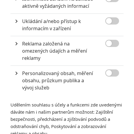
myslim, ze za hlupaka je tady nekdo uplne jinej ;)

aktivně vyžádaných informací
At si muzes mislet cokoliv, tak takovym komentem svuj
nazor akorat srazis.
Ukládání a/nebo přístup k
A s hloupyma lidma, co se pouze urazej, protoze poradne

informacím v zařízení
argumentovat nesvedou se ja nebavim, takze uz ti vic
odpovidat nebudu ;)
Reklama založená na

omezených údajích a měření
reklamy
Nat
| 2024-08-17 01:32:56 |
1
0
Personalizovaný obsah, měření
Ukulelembo: potrefena husa zagagala ? :o

obsahu, průzkum publika a
vývoj služeb
Udělením souhlasu s účely a funkcemi zde uvedenými
ukulelembo
| 2024-08-16 17:44:16 |
0
5
dáváte nám i našim partnerům možnost: Zajištění
colombo: jako bych tyhle názory mohl sdílet a reportovat
bezpečnosti, předcházení a zjišťování podvodů a
pouze já. -_-
odstraňování chyb, Poskytování a zobrazování
reklamy a obsahu