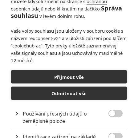
můžete kdykoli změnit na stránce s
ochranou
Správa
osobních údajů
nebo kliknutím na tlačítko
souhlasu
v levém dolním rohu.
Vaše volby souhlasu jsou uloženy v souboru cookie s
názvem "euconsent-v2" a v úložišti zařízení pod klíčem
"cookiehub-ac". Tyto prvky úložiště zaznamenávají
vaše signály souhlasu a jsou uchovávány maximálně
12 měsíců.
Blade: Prokletá marvelovka
se nejspíš zase odkládá
Přijmout vše
Napsal:
Petr Slavík - (Anarvin)
, 07.08.2024 21:51
Odmítnout vše
Používání přesných údajů o

zeměpisné poloze
Identifikace zařízení na základě