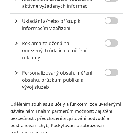

aktivně vyžádaných informací
Ukládání a/nebo přístup k

informacím v zařízení
New Line Cinema
Reklama založená na
Disney upravil termíny chystaných marelovek.

omezených údajích a měření
Signalizuje to premiéru příštího Spider-Mana?
reklamy
V červnu bylo odhaleno, že
Blade
před časem ztratil dalšího
Personalizovaný obsah, měření
režiséra. Během propagace novinky
Deadpool & Wolverine

obsahu, průzkum publika a
šéf studia Kevin Feige řekl, že
Marvel
nechce nic uspěchat a
vývoj služeb
hlavní je připravit film pořádně. Následně na
Comic-Conu
studio představilo všechny své oficiálně ohlášené filmy,
Udělením souhlasu s účely a funkcemi zde uvedenými
kromě
Bladea
. Přesto snímek i nadále zůstal na seznamu
dáváte nám i našim partnerům možnost: Zajištění
plánovaných premiér, i když v něm nedávno konglomerát
bezpečnosti, předcházení a zjišťování podvodů a
odstraňování chyb, Poskytování a zobrazování
Disney
jiný termín škrtl.
reklamy a obsahu