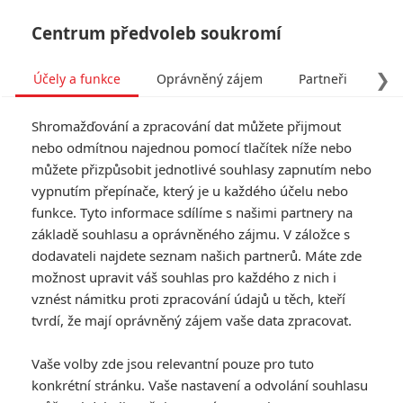
Centrum předvoleb soukromí
❯
Účely a funkce
Oprávněný zájem
Partneři
Pro
Tog
Shromažďování a zpracování dat můžete přijmout
navi
nebo odmítnou najednou pomocí tlačítek níže nebo
můžete přizpůsobit jednotlivé souhlasy zapnutím nebo
vypnutím přepínače, který je u každého účelu nebo
funkce. Tyto informace sdílíme s našimi partnery na
základě souhlasu a oprávněného zájmu. V záložce s
dodavateli najdete seznam našich partnerů. Máte zde
možnost upravit váš souhlas pro každého z nich i
vznést námitku proti zpracování údajů u těch, kteří
tvrdí, že mají oprávněný zájem vaše data zpracovat.
Vaše volby zde jsou relevantní pouze pro tuto
konkrétní stránku. Vaše nastavení a odvolání souhlasu