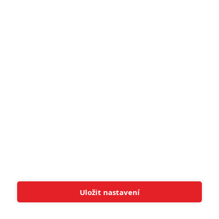
5
Recenze: Záhada strašidelného
zámku úroveň štědrovečerních
pohádek nepozvedla
8
Recenze: Občanská válka
6
Recenze: Godzilla x Kong: Nové
impérium
8
Recenze: Opičí muž
POSLEDNÍ KOMENTOVANÉ
Uložit nastavení
Tato stránka používá soubory cookies.
Více informací
Rozumím
3
ČLÁNEK | 01.08.2026 16:40