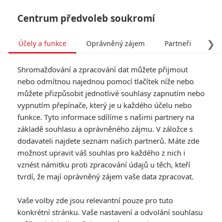
Centrum předvoleb soukromí
❯
Účely a funkce
Oprávněný zájem
Partneři
Pro
Tog
Shromažďování a zpracování dat můžete přijmout
navi
nebo odmítnou najednou pomocí tlačítek níže nebo
můžete přizpůsobit jednotlivé souhlasy zapnutím nebo
vypnutím přepínače, který je u každého účelu nebo
funkce. Tyto informace sdílíme s našimi partnery na
základě souhlasu a oprávněného zájmu. V záložce s
dodavateli najdete seznam našich partnerů. Máte zde
možnost upravit váš souhlas pro každého z nich i
vznést námitku proti zpracování údajů u těch, kteří
tvrdí, že mají oprávněný zájem vaše data zpracovat.
Vaše volby zde jsou relevantní pouze pro tuto
konkrétní stránku. Vaše nastavení a odvolání souhlasu