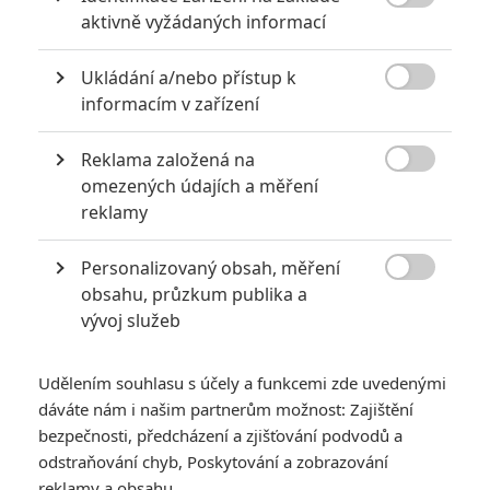

aktivně vyžádaných informací
Ukládání a/nebo přístup k

informacím v zařízení
Reklama založená na
Universal Pictures

omezených údajích a měření
reklamy
Hororový guru James Wan představí další zabijácký
stroj ze světa M3GAN.
Personalizovaný obsah, měření

Před dvěma lety byl uvedený hororový thriller
M3GAN
, kde
obsahu, průzkum publika a
vývoj služeb
se z robotické panenky stal malý zabiják. Z filmu se stal hit a
v přípravě je
regulérní pokračování
. Zároveň ale vzniká spin-
off
SOULM8TE
.
Udělením souhlasu s účely a funkcemi zde uvedenými
dáváte nám i našim partnerům možnost: Zajištění
Čtěte také:
Past: Shyamalanův napjatý thriller v
bezpečnosti, předcházení a zjišťování podvodů a
nové upoutávce
odstraňování chyb, Poskytování a zobrazování
reklamy a obsahu