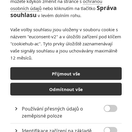
můžete kdykoli změnit na stránce s
ochranou
Správa
osobních údajů
nebo kliknutím na tlačítko
souhlasu
v levém dolním rohu.
Vaše volby souhlasu jsou uloženy v souboru cookie s
názvem "euconsent-v2" a v úložišti zařízení pod klíčem
"cookiehub-ac". Tyto prvky úložiště zaznamenávají
vaše signály souhlasu a jsou uchovávány maximálně
12 měsíců.
SOULM8TE: Chystá se
thriller s milostným
Přijmout vše
robotem
Odmítnout vše
Napsal:
Petr Slavík - (Anarvin)
, 21.07.2024 23:50
Používání přesných údajů o

zeměpisné poloze
Identifikace zařízení na základě