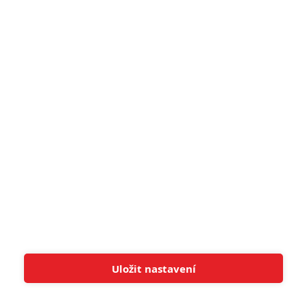
5
Recenze: Záhada strašidelného
zámku úroveň štědrovečerních
pohádek nepozvedla
8
Recenze: Občanská válka
6
Recenze: Godzilla x Kong: Nové
impérium
8
Recenze: Opičí muž
POSLEDNÍ KOMENTOVANÉ
Uložit nastavení
Tato stránka používá soubory cookies.
Více informací
Rozumím
3
ČLÁNEK | 01.08.2026 16:40