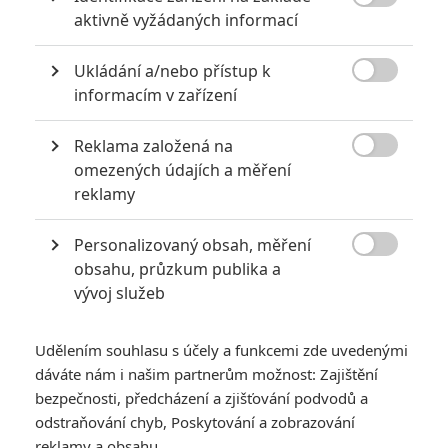

aktivně vyžádaných informací
Ukládání a/nebo přístup k

informacím v zařízení
Zobrazit dalších 171 obrázků
Reklama založená na

omezených údajích a měření
Videa ze zákulisí, rozbor digitálních triků, koncept arty
reklamy
atd.
Na
Elysium
fanoušci sci-fi čekali jako na boží slitování. Loni
Personalizovaný obsah, měření
nás zklamal dlouho vyhlížený
Prometheus
, letos jsme museli

obsahu, průzkum publika a
přetrpět
After Earth
,
Nevědomí
zůstalo napůl cesty a ani
vývoj služeb
Pacific Rim
nesklidil jednoznačně pozitivní reakce. Od
Neilla
Blomkampa
, nováčka, který za srandovních 30 milionů
Udělením souhlasu s účely a funkcemi zde uvedenými
dáváte nám i našim partnerům možnost: Zajištění
dokázal natočit do nebes vychválený
District 9
, se tak čekalo,
bezpečnosti, předcházení a zjišťování podvodů a
že podstatně vyšší rozpočet dokáže natočit přinejlepším
odstraňování chyb, Poskytování a zobrazování
stejně chvályhodnou podívanou. Nestalo se tak. I když u nás
reklamy a obsahu