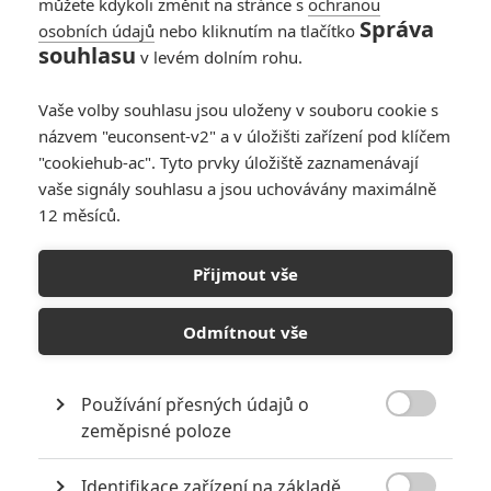
můžete kdykoli změnit na stránce s
ochranou
Správa
osobních údajů
nebo kliknutím na tlačítko
souhlasu
v levém dolním rohu.
Vaše volby souhlasu jsou uloženy v souboru cookie s
názvem "euconsent-v2" a v úložišti zařízení pod klíčem
"cookiehub-ac". Tyto prvky úložiště zaznamenávají
vaše signály souhlasu a jsou uchovávány maximálně
12 měsíců.
Jak se točilo Elysium
Přijmout vše
Napsal:
Petr Slavík - (Anarvin)
, 30.09.2013 11:25
Odmítnout vše
Používání přesných údajů o

zeměpisné poloze
Identifikace zařízení na základě