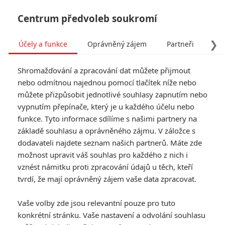
Centrum předvoleb soukromí
❯
Účely a funkce
Oprávněný zájem
Partneři
Pro
Tog
Shromažďování a zpracování dat můžete přijmout
navi
nebo odmítnou najednou pomocí tlačítek níže nebo
můžete přizpůsobit jednotlivé souhlasy zapnutím nebo
vypnutím přepínače, který je u každého účelu nebo
funkce. Tyto informace sdílíme s našimi partnery na
základě souhlasu a oprávněného zájmu. V záložce s
dodavateli najdete seznam našich partnerů. Máte zde
možnost upravit váš souhlas pro každého z nich i
vznést námitku proti zpracování údajů u těch, kteří
tvrdí, že mají oprávněný zájem vaše data zpracovat.
Vaše volby zde jsou relevantní pouze pro tuto
konkrétní stránku. Vaše nastavení a odvolání souhlasu