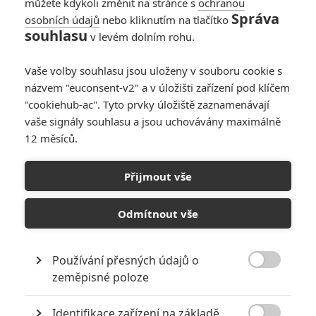
můžete kdykoli změnit na stránce s
ochranou
Správa
osobních údajů
nebo kliknutím na tlačítko
souhlasu
v levém dolním rohu.
Vaše volby souhlasu jsou uloženy v souboru cookie s
názvem "euconsent-v2" a v úložišti zařízení pod klíčem
"cookiehub-ac". Tyto prvky úložiště zaznamenávají
vaše signály souhlasu a jsou uchovávány maximálně
12 měsíců.
Mary: Anthony Hopkins jako
Herodes v biblickém
Přijmout vše
thrilleru
Odmítnout vše
Napsal:
Petr Slavík - (Anarvin)
, 11.06.2024 23:01
Používání přesných údajů o

zeměpisné poloze
Identifikace zařízení na základě