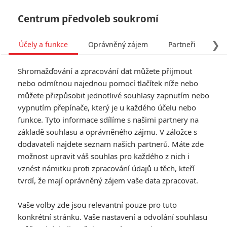
Centrum předvoleb soukromí
❯
Účely a funkce
Oprávněný zájem
Partneři
Pro
Tog
Shromažďování a zpracování dat můžete přijmout
navi
nebo odmítnou najednou pomocí tlačítek níže nebo
můžete přizpůsobit jednotlivé souhlasy zapnutím nebo
vypnutím přepínače, který je u každého účelu nebo
funkce. Tyto informace sdílíme s našimi partnery na
základě souhlasu a oprávněného zájmu. V záložce s
dodavateli najdete seznam našich partnerů. Máte zde
možnost upravit váš souhlas pro každého z nich i
vznést námitku proti zpracování údajů u těch, kteří
tvrdí, že mají oprávněný zájem vaše data zpracovat.
Vaše volby zde jsou relevantní pouze pro tuto
konkrétní stránku. Vaše nastavení a odvolání souhlasu