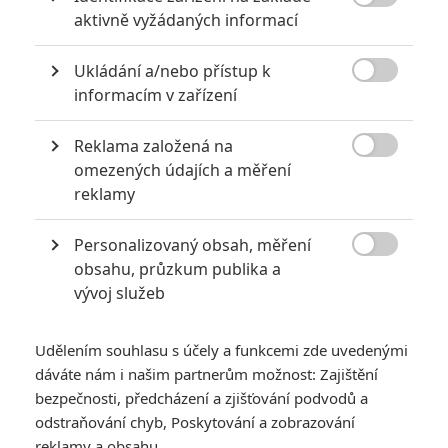

aktivně vyžádaných informací
Ukládání a/nebo přístup k

informacím v zařízení
Reklama založená na
Paramount Pictures

omezených údajích a měření
reklamy
Sir Anthony rozpoutá vraždění neviňátek, jen aby si
udržel vládu za jakoukoliv cenu.
Personalizovaný obsah, měření

Nahromadila se nám mrazivá zpracování biblických příběhů.
obsahu, průzkum publika a
vývoj služeb
Nedávno jsme tu měli zprávu o
hororovém dospívání Ježíše
s Nicolasem Cagem v roli Josefa
. Teď si pojďme představit
thriller
Mary
, kde si
Anthony Hopkins
zahrál Krále Heroda.
Udělením souhlasu s účely a funkcemi zde uvedenými
dáváte nám i našim partnerům možnost: Zajištění
Čtěte také:
Leonardo da Vinci: Proslulý umělec a
bezpečnosti, předcházení a zjišťování podvodů a
vědec dostane filmový životopis
odstraňování chyb, Poskytování a zobrazování
reklamy a obsahu