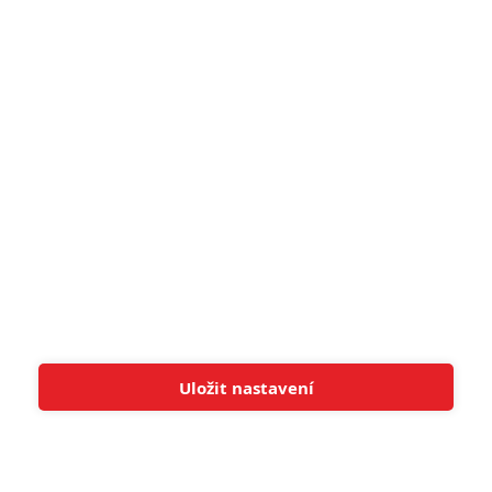
5
zámku úroveň štědrovečerních
pohádek nepozvedla
8
Recenze: Občanská válka
6
Recenze: Godzilla x Kong: Nové
impérium
8
Recenze: Opičí muž
POSLEDNÍ KOMENTOVANÉ
Uložit nastavení
Tato stránka používá soubory cookies.
Více informací
Rozumím
3
ČLÁNEK | 01.08.2026 16:40
Marvel nečekaně zrušil již schválené pokračování