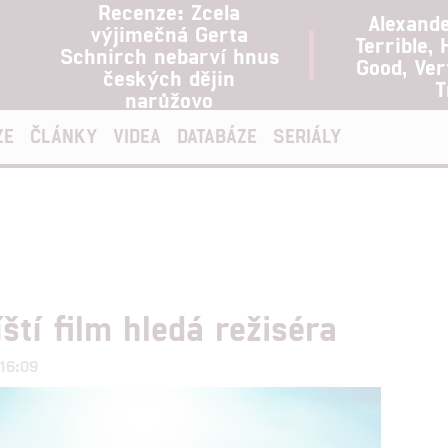
Recenze: Zcela
Alexand
výjimečná Gerta
Terrible, 
Schnirch nebarví hnus
Good, Ve
českých dějin
T
narůžovo
ZE
ČLÁNKY
VIDEA
DATABÁZE
SERIÁLY
ští film hledá režiséra
 16:09