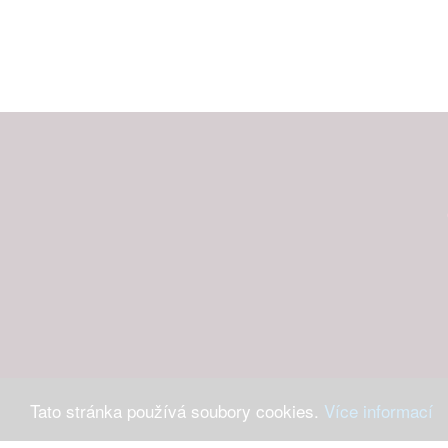
Máte-li 
Tato stránka používá soubory cookies.
Více informací
Ochrana osob