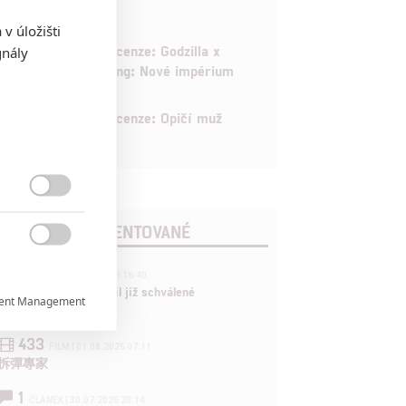
v úložišti
6
Recenze: Godzilla x
gnály
Kong: Nové impérium
8
Recenze: Opičí muž

POSLEDNÍ KOMENTOVANÉ

3
ČLÁNEK | 01.08.2026 16:40
Marvel nečekaně zrušil již schválené
ent Management

pokračování
433
FILM | 01.08.2026 07:11

拆彈專家
1

ČLÁNEK | 30.07.2026 20:14