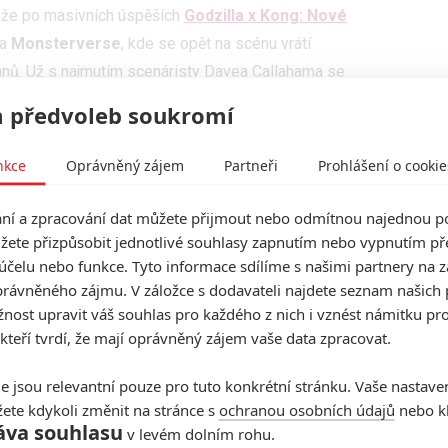
, že po masivních úspěších
Godzilla x Kong: Nové
ta
Monsterverse
, kde se opět na scénu vrátí
ánů. Už s najmutím scenáristy Davea Callahama se
e značce vrátí režisér
Adam Wingard
.
 předvoleb soukromí
šího herce, míří na novou lokaci
nkce
Oprávněný zájem
Partneři
Prohlášení o cookie
ormací magazínu
The Hollywood Reporter
se ve studiu
e příští film točit nebude. Důvodem je načasování.
í a zpracování dat můžete přijmout nebo odmítnou najednou po
pady na případné další pokračování a ke značce by se
žete přizpůsobit jednotlivé souhlasy zapnutím nebo vypnutím pře
áčení akčního thrilleru
Onslaught
, který spustí kamery
účelu nebo funkce. Tyto informace sdílíme s našimi partnery na 
rávněného zájmu. V záložce s dodavateli najdete seznam našich 
ost upravit váš souhlas pro každého z nich i vznést námitku pro
lečnost hodlá další díl monster série točit co nejdříve,
 kteří tvrdí, že mají oprávněný zájem vaše data zpracovat.
. Dodnes snímek v kinech utržil skoro 654 milionů
y byly pokořeny tržby
Konga: Ostrova lebek
, dosud
e jsou relevantní pouze pro tuto konkrétní stránku. Vaše nastave
ete kdykoli změnit na stránce s
ochranou osobních údajů
nebo kl
illa x Kong
stálo pouhých 135 milionů, jde tedy
áva souhlasu
v levém dolním rohu.
onsterVerse
.