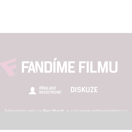
DISKUZE
PŘIHLÁSIT
REGISTROVAT
Šéfredaktor webu je
Petr Slavík
, e-mail
redakce@fandimefilmu.cz
zájem o inzerci na našem webu napište nám na e-mail
redakce@fandime
ních údajů
|
Zásady používání cookies
|
Pravidla webu
|
Upravit nasta