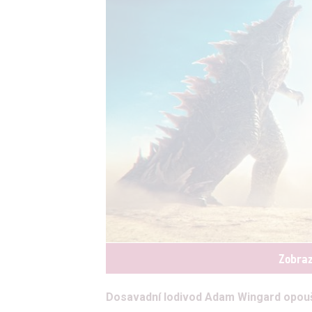
Zobraz
Dosavadní lodivod Adam Wingard opoušt