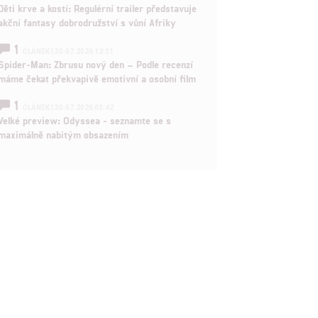
Děti krve a kostí: Regulérní trailer představuje
akční fantasy dobrodružství s vůní Afriky
rtnerům
1
ČLÁNEK | 30.07.2026 12:31
ání chyb,
Spider-Man: Zbrusu nový den – Podle recenzí
máme čekat překvapivě emotivní a osobní film
1
ČLÁNEK | 30.07.2026 03:42
Velké preview: Odyssea - seznamte se s
maximálně nabitým obsazením