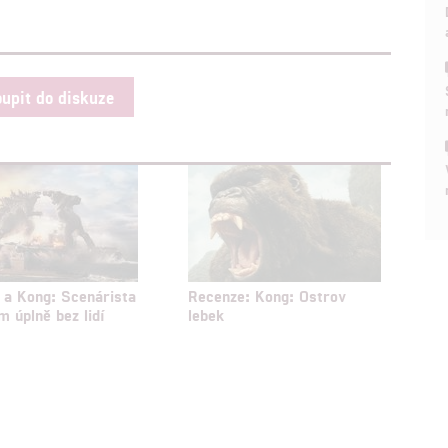
hlasu s účely a funkcemi zde uvedenými dáváte nám i našim pa
štění bezpečnosti, předcházení a zjišťování podvodů a odstraňov
oupit do diskuze
a zobrazování reklamy a obsahu
a a Kong: Scenárista
Recenze: Kong: Ostrov
m úplně bez lidí
lebek