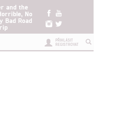
er and the
Horrible, No
ry Bad Road
rip
PŘIHLÁSIT
REGISTROVAT