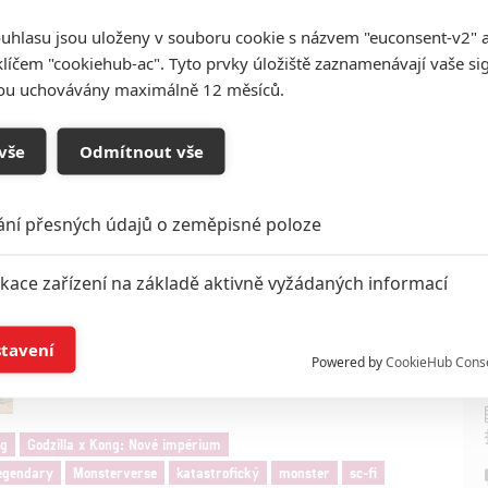
 dostane třetí, dosud největší díl
uhlasu jsou uloženy v souboru cookie s názvem "euconsent-v2" a 
klíčem "cookiehub-ac". Tyto prvky úložiště zaznamenávají vaše si
porteru
v
Legendary
dveře k případnému budoucímu
sou uchovávány maximálně 12 měsíců.
hledá někdo, kdo se chopí režie nejbližšího příštího
vše
Odmítnout vše
Titulní foto: Godzilla x Kong
Zdroj:
The Hollywood Reporter
ání přesných údajů o zeměpisné poloze
ikace zařízení na základě aktivně vyžádaných informací
í a/nebo přístup k informacím v zařízení
stavení
Powered by
CookieHub Cons
a založená na omezených údajích a měření reklamy
ng
Godzilla x Kong: Nové impérium
alizovaný obsah, měření obsahu, průzkum publika a vývoj
egendary
Monsterverse
katastrofický
monster
sc-fi