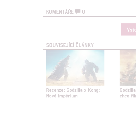
KOMENTÁŘE
0
Udělením sou
možnost: Zaji
Vst
Poskytování 
SOUVISEJÍCÍ ČLÁNKY
Recenze: Godzilla x Kong:
Godzill
Nové impérium
chce fil