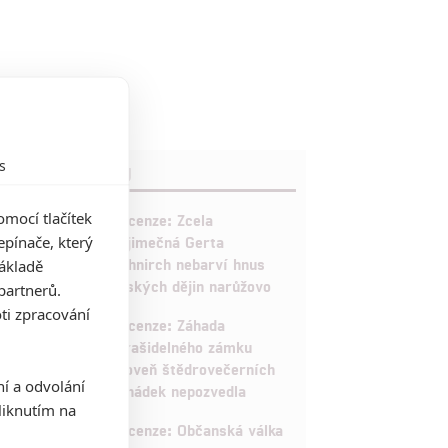
s
RECENZE FILMŮ
10
mocí tlačítek
Recenze: Zcela
pínače, který
výjimečná Gerta
Schnirch nebarví hnus
základě
českých dějin narůžovo
partnerů.
ti zpracování
5
Recenze: Záhada
strašidelného zámku
úroveň štědrovečerních
ní a odvolání
pohádek nepozvedla
iknutím na
8
Recenze: Občanská válka