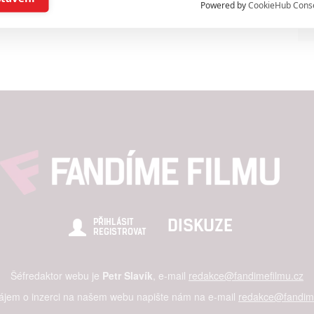
Powered by
CookieHub Cons
a založená na omezených údajích a měření reklamy
alizovaný obsah, měření obsahu, průzkum publika a vývoj
hlasu s účely a funkcemi zde uvedenými dáváte nám i našim pa
štění bezpečnosti, předcházení a zjišťování podvodů a odstraňov
a zobrazování reklamy a obsahu
DISKUZE
PŘIHLÁSIT
REGISTROVAT
Šéfredaktor webu je
Petr Slavík
, e-mail
redakce@fandimefilmu.cz
zájem o inzerci na našem webu napište nám na e-mail
redakce@fandime