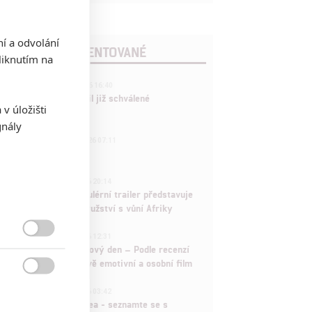
ní a odvolání
POSLEDNÍ KOMENTOVANÉ
iknutím na
3
ČLÁNEK | 01.08.2026 16:40
Marvel nečekaně zrušil již schválené
v úložišti
pokračování
gnály
433
FILM | 01.08.2026 07:11
拆彈專家
1
ČLÁNEK | 30.07.2026 20:14
Děti krve a kostí: Regulérní trailer představuje
akční fantasy dobrodružství s vůní Afriky
1
ČLÁNEK | 30.07.2026 12:31

Spider-Man: Zbrusu nový den – Podle recenzí
máme čekat překvapivě emotivní a osobní film

1
ČLÁNEK | 30.07.2026 03:42
Velké preview: Odyssea - seznamte se s