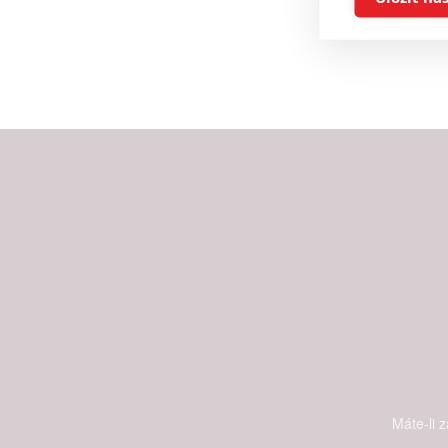
Reklam
Person
služeb
Udělením sou
možnost: Zaji
Poskytování 
Máte-li 