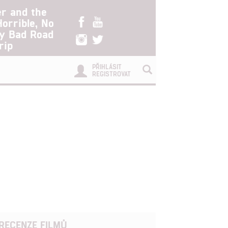
er and the
Horrible, No
ry Bad Road
rip
PŘIHLÁSIT
REGISTROVAT
RECENZE FILMŮ