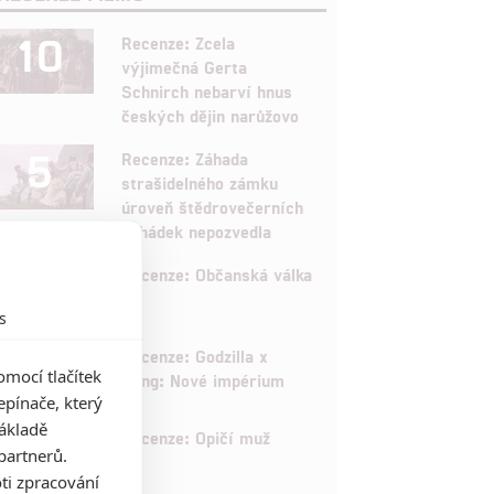
10
Recenze: Zcela
výjimečná Gerta
Schnirch nebarví hnus
českých dějin narůžovo
5
Recenze: Záhada
strašidelného zámku
úroveň štědrovečerních
pohádek nepozvedla
8
Recenze: Občanská válka
s
6
Recenze: Godzilla x
mocí tlačítek
Kong: Nové impérium
pínače, který
základě
8
Recenze: Opičí muž
partnerů.
ti zpracování