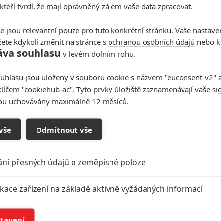
 kteří tvrdí, že mají oprávněný zájem vaše data zpracovat.
e jsou relevantní pouze pro tuto konkrétní stránku. Vaše nastave
ete kdykoli změnit na stránce s
ochranou osobních údajů
nebo kl
áva souhlasu
v levém dolním rohu.
uhlasu jsou uloženy v souboru cookie s názvem "euconsent-v2" a 
klíčem "cookiehub-ac". Tyto prvky úložiště zaznamenávají vaše si
sou uchovávány maximálně 12 měsíců.
vše
Odmítnout vše
ání přesných údajů o zeměpisné poloze
ikace zařízení na základě aktivně vyžádaných informací
í a/nebo přístup k informacím v zařízení
stavení