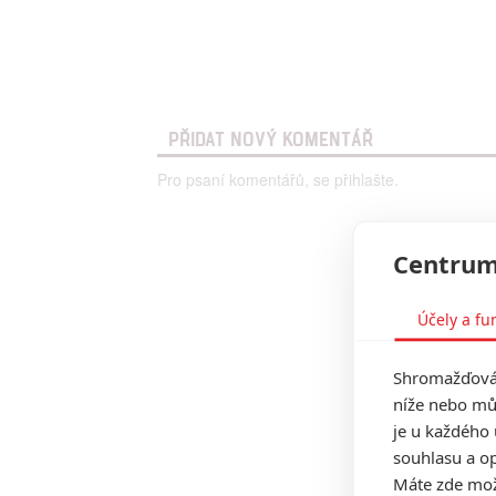
PŘIDAT NOVÝ KOMENTÁŘ
Pro psaní komentářů, se přihlašte.
Centrum
Účely a fu
Shromažďován
níže nebo mů
je u každého 
souhlasu a op
Máte zde možn