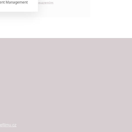
ent Management

maximálně nabitým obsazením


rtnerům
ání chyb,
filmu.cz