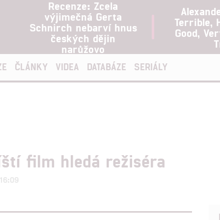
Recenze: Zcela
Alexand
výjimečná Gerta
Terrible, 
Schnirch nebarví hnus
Good, Ve
českých dějin
T
narůžovo
ZE
ČLÁNKY
VIDEA
DATABÁZE
SERIÁLY
ští film hledá režiséra
 16:09