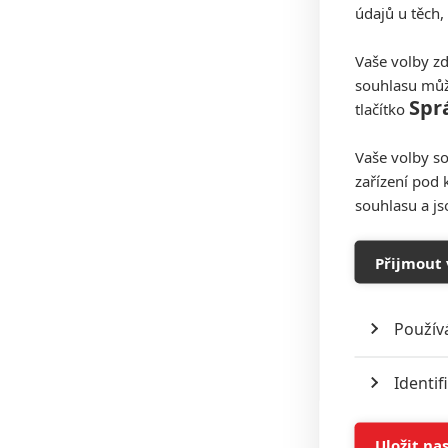
údajů u těch,
Vaše volby zd
souhlasu můž
Spr
tlačítko
Vaše volby so
zařízení pod 
souhlasu a j
Přijmout 
Použív
Identif
Ukládán
Uložit na