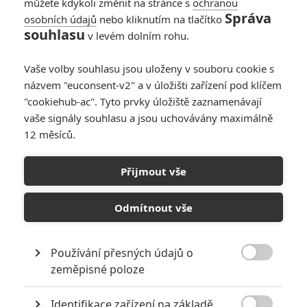
můžete kdykoli změnit na stránce s
ochranou
Správa
osobních údajů
nebo kliknutím na tlačítko
souhlasu
v levém dolním rohu.
Vaše volby souhlasu jsou uloženy v souboru cookie s
názvem "euconsent-v2" a v úložišti zařízení pod klíčem
"cookiehub-ac". Tyto prvky úložiště zaznamenávají
vaše signály souhlasu a jsou uchovávány maximálně
12 měsíců.
Fantastická čtyřka oficiálně
odhalila celé obsazení a
Přijmout vše
datum premiéry
Odmítnout vše
Napsal:
Petr Slavík - (Anarvin)
, 14.02.2024 18:25
Používání přesných údajů o

zeměpisné poloze
Identifikace zařízení na základě