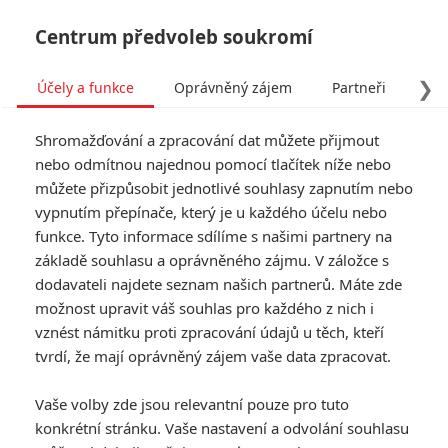
Centrum předvoleb soukromí
❯
Účely a funkce
Oprávněný zájem
Partneři
Pro
Tog
Shromažďování a zpracování dat můžete přijmout
navi
nebo odmítnou najednou pomocí tlačítek níže nebo
můžete přizpůsobit jednotlivé souhlasy zapnutím nebo
vypnutím přepínače, který je u každého účelu nebo
funkce. Tyto informace sdílíme s našimi partnery na
základě souhlasu a oprávněného zájmu. V záložce s
dodavateli najdete seznam našich partnerů. Máte zde
možnost upravit váš souhlas pro každého z nich i
vznést námitku proti zpracování údajů u těch, kteří
tvrdí, že mají oprávněný zájem vaše data zpracovat.
Vaše volby zde jsou relevantní pouze pro tuto
konkrétní stránku. Vaše nastavení a odvolání souhlasu