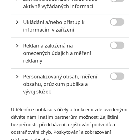

aktivně vyžádaných informací
Ukládání a/nebo přístup k

informacím v zařízení
Reklama založená na
Marvel Studios

omezených údajích a měření
Zobrazit dalších 6 obrázků
reklamy
Personalizovaný obsah, měření
Marvel se rozhodl na Valentýna oslavit svou nejstarší

obsahu, průzkum publika a
rodinu. Prohlédněte si podobu všech členů.
vývoj služeb
To, o čem se dlouho šuškalo, je teď oficiální.
Marvel
na svých
účtech definitivně oznámil kompletní obsazení pro chystaný
Udělením souhlasu s účely a funkcemi zde uvedenými
snímek
Fantastická čtyřka
(
Fantastic Four
). Ta je často
dáváte nám i našim partnerům možnost: Zajištění
označována jako první marvelovská rodinka, a tak studiu z
bezpečnosti, předcházení a zjišťování podvodů a
odstraňování chyb, Poskytování a zobrazování
nějakého důvodu přišlo optimální oznámit obsazení na
reklamy a obsahu