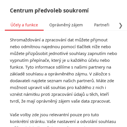
Centrum předvoleb soukromí
❯
Účely a funkce
Oprávněný zájem
Partneři
Pro
Tog
Shromažďování a zpracování dat můžete přijmout
navi
nebo odmítnou najednou pomocí tlačítek níže nebo
můžete přizpůsobit jednotlivé souhlasy zapnutím nebo
vypnutím přepínače, který je u každého účelu nebo
funkce. Tyto informace sdílíme s našimi partnery na
základě souhlasu a oprávněného zájmu. V záložce s
dodavateli najdete seznam našich partnerů. Máte zde
možnost upravit váš souhlas pro každého z nich i
vznést námitku proti zpracování údajů u těch, kteří
tvrdí, že mají oprávněný zájem vaše data zpracovat.
Vaše volby zde jsou relevantní pouze pro tuto
konkrétní stránku. Vaše nastavení a odvolání souhlasu