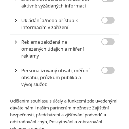

aktivně vyžádaných informací
Ukládání a/nebo přístup k

informacím v zařízení
Reklama založená na
Lionsgate

omezených údajích a měření
Zobrazit další 1 obrázek
reklamy
Personalizovaný obsah, měření
Pokračování drsného krimi thrilleru vrací i Benicia del

obsahu, průzkum publika a
Tora a Joshe Brolina. Přípravy jsou v plném proudu.
vývoj služeb
Thriller
Sicario: Nájemný vrah
udělal v roce 2015 slušnou
díru do světa. Nešlo o komerční velehit, avšak snímku se v
Udělením souhlasu s účely a funkcemi zde uvedenými
kinech podařilo ztrojnásobit skromný rozpočet. Recenze byly
dáváte nám i našim partnerům možnost: Zajištění
pozitivní a následovaly je tři nominace na Oscara. Šlo o první
bezpečnosti, předcházení a zjišťování podvodů a
odstraňování chyb, Poskytování a zobrazování
scenáristický počin
Taylora Sheridana
, z něhož se mezitím
reklamy a obsahu