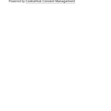
Powered by
CookieHub Consent Management
1 | 2021-03-23 19:50:47
1
Počet komentářů: 3
Vstoupit do diskuze
Herec