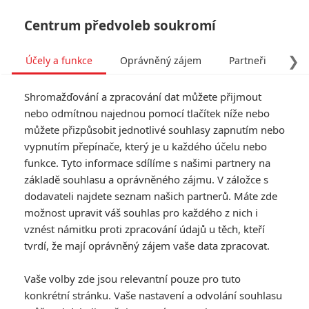
Centrum předvoleb soukromí
❯
Účely a funkce
Oprávněný zájem
Partneři
Pro
Tog
Shromažďování a zpracování dat můžete přijmout
navi
nebo odmítnou najednou pomocí tlačítek níže nebo
můžete přizpůsobit jednotlivé souhlasy zapnutím nebo
vypnutím přepínače, který je u každého účelu nebo
funkce. Tyto informace sdílíme s našimi partnery na
Josh Brolin
základě souhlasu a oprávněného zájmu. V záložce s
dodavateli najdete seznam našich partnerů. Máte zde
Datum narození:
12.02.1968
možnost upravit váš souhlas pro každého z nich i
Místo narození:
Santa Monica,
California, USA
vznést námitku proti zpracování údajů u těch, kteří
tvrdí, že mají oprávněný zájem vaše data zpracovat.
TAGY
Josh Brolin
Vaše volby zde jsou relevantní pouze pro tuto
konkrétní stránku. Vaše nastavení a odvolání souhlasu