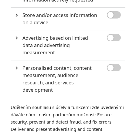
Počet článků: 127
Číst další
Store and/or access information

on a device
Advertising based on limited
Obrázky

data and advertising
measurement
Personalised content, content

measurement, audience
research, and services
development
Počet obrázků: 3
Všechny obrázky
Udělením souhlasu s účely a funkcemi zde uvedenými
dáváte nám i našim partnerům možnost: Ensure
security, prevent and detect fraud, and fix errors,
Komentáře
Deliver and present advertising and content