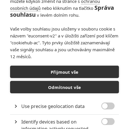
můžete kdykoli změnit na stránce s
ochranou
Správa
osobních údajů
nebo kliknutím na tlačítko
souhlasu
v levém dolním rohu.
Vaše volby souhlasu jsou uloženy v souboru cookie s
Články
názvem "euconsent-v2" a v úložišti zařízení pod klíčem
"cookiehub-ac". Tyto prvky úložiště zaznamenávají
vaše signály souhlasu a jsou uchovávány maximálně
12 měsíců.
Vzhlížet ke hvězdám:
Ridley Scott nás v
létě vezme do
Přijmout vše
apokalyptické pustiny
Odmítnout vše
My Darling California:
Rozmáchlý kriminální
Use precise geolocation data
thriller se chlubí

nabitým obsazením
Identify devices based on

information actively requested