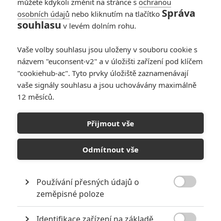
můžete kdykoli změnit na stránce s
ochranou
Správa
osobních údajů
nebo kliknutím na tlačítko
souhlasu
v levém dolním rohu.
Vaše volby souhlasu jsou uloženy v souboru cookie s
názvem "euconsent-v2" a v úložišti zařízení pod klíčem
"cookiehub-ac". Tyto prvky úložiště zaznamenávají
vaše signály souhlasu a jsou uchovávány maximálně
12 měsíců.
Hunger Games: Balada o
ptácích a hadech – Masivní
Přijmout vše
pětiminutová upoutávka jde
Odmítnout vše
do hloubky
Používání přesných údajů o
Napsal:
Petr Slavík - (Anarvin)
, 23.10.2023 22:27

zeměpisné poloze
Identifikace zařízení na základě