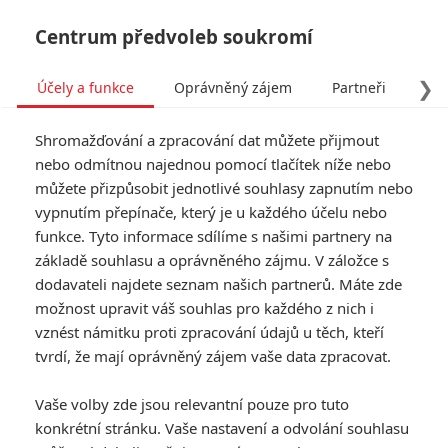
Centrum předvoleb soukromí
❯
Účely a funkce
Oprávněný zájem
Partneři
Pro
Tog
Shromažďování a zpracování dat můžete přijmout
navi
nebo odmítnou najednou pomocí tlačítek níže nebo
můžete přizpůsobit jednotlivé souhlasy zapnutím nebo
vypnutím přepínače, který je u každého účelu nebo
funkce. Tyto informace sdílíme s našimi partnery na
základě souhlasu a oprávněného zájmu. V záložce s
dodavateli najdete seznam našich partnerů. Máte zde
možnost upravit váš souhlas pro každého z nich i
vznést námitku proti zpracování údajů u těch, kteří
tvrdí, že mají oprávněný zájem vaše data zpracovat.
Vaše volby zde jsou relevantní pouze pro tuto
konkrétní stránku. Vaše nastavení a odvolání souhlasu