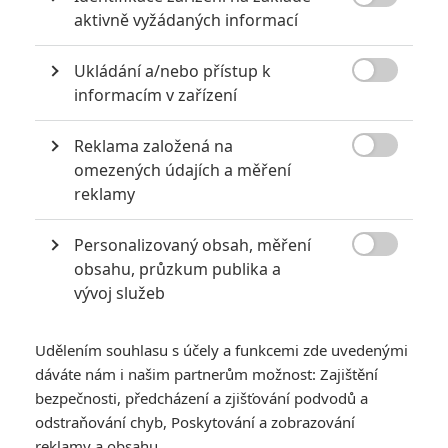

aktivně vyžádaných informací
Ukládání a/nebo přístup k

informacím v zařízení
Reklama založená na

omezených údajích a měření
Lionsgate
reklamy
Zobrazit další 3 obrázky
Personalizovaný obsah, měření

obsahu, průzkum publika a
Žádný jiný trailer vám film z historie Hunger Games
vývoj služeb
nepředstaví tak dobře, jako tenhle dlouhatánský macek.
Jedním z výraznějších filmů letošního podzimu budou
Udělením souhlasu s účely a funkcemi zde uvedenými
dáváte nám i našim partnerům možnost: Zajištění
Hunger Games: Balada o ptácích a hadech
. V půlce
bezpečnosti, předcházení a zjišťování podvodů a
listopadu se vrátíme do dystopického světě Panemu,
odstraňování chyb, Poskytování a zobrazování
konkrétně 64 let před původní Hunger Games. Dosavadní
reklamy a obsahu