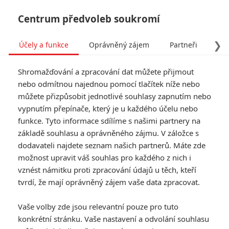
Centrum předvoleb soukromí
❯
Účely a funkce
Oprávněný zájem
Partneři
Pro
Tog
Shromažďování a zpracování dat můžete přijmout
navi
nebo odmítnou najednou pomocí tlačítek níže nebo
můžete přizpůsobit jednotlivé souhlasy zapnutím nebo
vypnutím přepínače, který je u každého účelu nebo
funkce. Tyto informace sdílíme s našimi partnery na
základě souhlasu a oprávněného zájmu. V záložce s
dodavateli najdete seznam našich partnerů. Máte zde
možnost upravit váš souhlas pro každého z nich i
vznést námitku proti zpracování údajů u těch, kteří
tvrdí, že mají oprávněný zájem vaše data zpracovat.
Vaše volby zde jsou relevantní pouze pro tuto
konkrétní stránku. Vaše nastavení a odvolání souhlasu