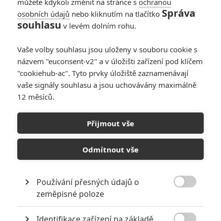
můžete kdykoli změnit na stránce s
ochranou
Správa
osobních údajů
nebo kliknutím na tlačítko
souhlasu
v levém dolním rohu.
Vaše volby souhlasu jsou uloženy v souboru cookie s
názvem "euconsent-v2" a v úložišti zařízení pod klíčem
"cookiehub-ac". Tyto prvky úložiště zaznamenávají
vaše signály souhlasu a jsou uchovávány maximálně
12 měsíců.
Aquaman 2: Podrobnosti o
zákulisních problémech, co
Přijmout vše
sžírají natáčení
Odmítnout vše
Napsal:
Petr Slavík - (Anarvin)
, 18.08.2023 12:22
Používání přesných údajů o

zeměpisné poloze
Identifikace zařízení na základě