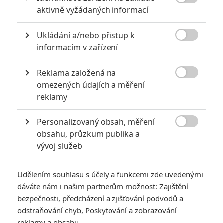

aktivně vyžádaných informací
Ukládání a/nebo přístup k

informacím v zařízení
Reklama založená na
Warner Bros.

omezených údajích a měření
Zobrazit dalších 5 obrázků
reklamy
Personalizovaný obsah, měření
Komiksovka Aquaman and the Lost Kingdom prošla

obsahu, průzkum publika a
tolika úpravami, jako málokterý film. Může být nakonec
vývoj služeb
dobrá?
Začátkem července jsme pro vás
zrekapitulovali všechny
Udělením souhlasu s účely a funkcemi zde uvedenými
možné klepy
o tom, jaké potíže zažívá v zákulisí
Aquaman
dáváte nám i našim partnerům možnost: Zajištění
and the Lost Kingdom
. Dobře informovaný magazín
The
bezpečnosti, předcházení a zjišťování podvodů a
Hollywood Reporter
nějakou dobu poté kontaktovat své
odstraňování chyb, Poskytování a zobrazování
reklamy a obsahu