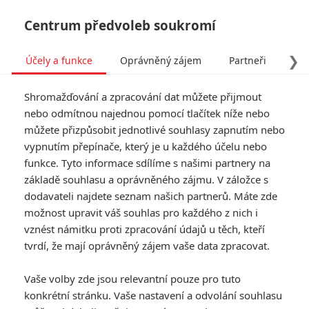
Centrum předvoleb soukromí
❯
Účely a funkce
Oprávněný zájem
Partneři
Pro
Tog
Shromažďování a zpracování dat můžete přijmout
navi
nebo odmítnou najednou pomocí tlačítek níže nebo
můžete přizpůsobit jednotlivé souhlasy zapnutím nebo
vypnutím přepínače, který je u každého účelu nebo
funkce. Tyto informace sdílíme s našimi partnery na
základě souhlasu a oprávněného zájmu. V záložce s
dodavateli najdete seznam našich partnerů. Máte zde
možnost upravit váš souhlas pro každého z nich i
vznést námitku proti zpracování údajů u těch, kteří
tvrdí, že mají oprávněný zájem vaše data zpracovat.
Vaše volby zde jsou relevantní pouze pro tuto
konkrétní stránku. Vaše nastavení a odvolání souhlasu