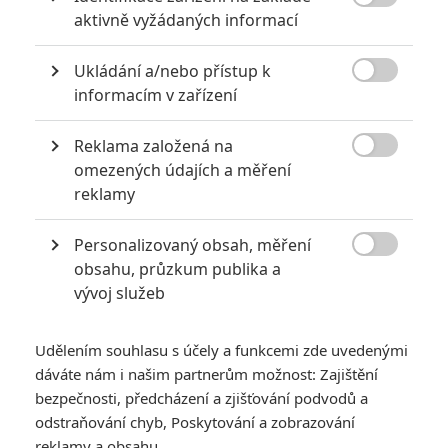

aktivně vyžádaných informací
Ukládání a/nebo přístup k

informacím v zařízení
Reklama založená na
Apple TV+

omezených údajích a měření
Zobrazit dalších 14 obrázků
reklamy
Personalizovaný obsah, měření
Dělostřelectvo, jízda, gilotina, zanícený Joaquin Phoenix.

obsahu, průzkum publika a
Nový epos Ridleyho Scotta vypadá opulentně.
vývoj služeb
Když se jmenujete
Ridley Scott
a za sebou máte hity jako
Vetřelec, Marťan
nebo
Gladiátor
, má to své výhody. Když jste
Udělením souhlasu s účely a funkcemi zde uvedenými
oscarový
Joaquin Phoenix
, nese to s sebou určitá privilegia.
dáváte nám i našim partnerům možnost: Zajištění
A když se vaše společnost jmenuje
Apple
, znamená to, že
bezpečnosti, předcházení a zjišťování podvodů a
odstraňování chyb, Poskytování a zobrazování
vaše kapsa nemá dno. Tři klíčové faktory společně
reklamy a obsahu