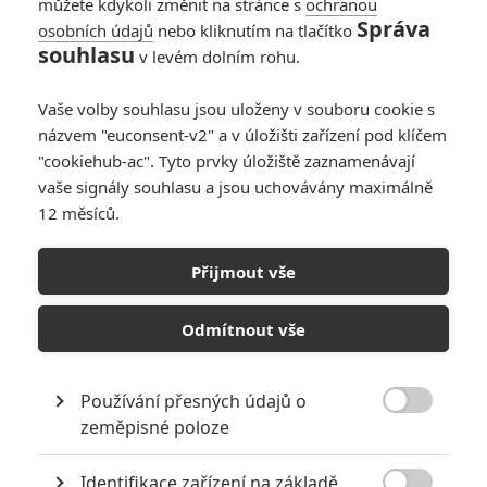
můžete kdykoli změnit na stránce s
ochranou
Správa
osobních údajů
nebo kliknutím na tlačítko
souhlasu
v levém dolním rohu.
Vaše volby souhlasu jsou uloženy v souboru cookie s
názvem "euconsent-v2" a v úložišti zařízení pod klíčem
"cookiehub-ac". Tyto prvky úložiště zaznamenávají
vaše signály souhlasu a jsou uchovávány maximálně
12 měsíců.
Napoleon: Historické bitvy
jsou v prvním traileru
Přijmout vše
velkolepé
Odmítnout vše
Napsal:
Petr Slavík - (Anarvin)
, 10.07.2023 15:08
Používání přesných údajů o

zeměpisné poloze
Identifikace zařízení na základě