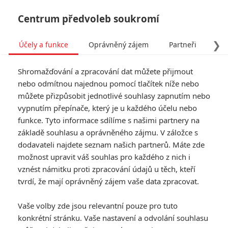
Centrum předvoleb soukromí
❯
Účely a funkce
Oprávněný zájem
Partneři
Pro
Tog
Shromažďování a zpracování dat můžete přijmout
navi
nebo odmítnou najednou pomocí tlačítek níže nebo
můžete přizpůsobit jednotlivé souhlasy zapnutím nebo
vypnutím přepínače, který je u každého účelu nebo
funkce. Tyto informace sdílíme s našimi partnery na
základě souhlasu a oprávněného zájmu. V záložce s
dodavateli najdete seznam našich partnerů. Máte zde
možnost upravit váš souhlas pro každého z nich i
vznést námitku proti zpracování údajů u těch, kteří
tvrdí, že mají oprávněný zájem vaše data zpracovat.
Vaše volby zde jsou relevantní pouze pro tuto
konkrétní stránku. Vaše nastavení a odvolání souhlasu