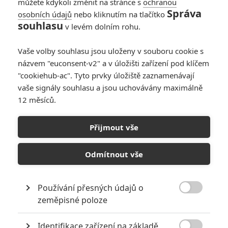
můžete kdykoli změnit na stránce s
ochranou
Správa
osobních údajů
nebo kliknutím na tlačítko
souhlasu
v levém dolním rohu.
Vaše volby souhlasu jsou uloženy v souboru cookie s
názvem "euconsent-v2" a v úložišti zařízení pod klíčem
"cookiehub-ac". Tyto prvky úložiště zaznamenávají
vaše signály souhlasu a jsou uchovávány maximálně
12 měsíců.
Escape Plan: Sly a Arnie na
novém plakátu
Přijmout vše
Napsal:
Jaroslav Mrázek - (Jaaaara)
, 02.08.2013 22:45
Odmítnout vše
Používání přesných údajů o

zeměpisné poloze
Identifikace zařízení na základě