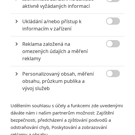

aktivně vyžádaných informací
Ukládání a/nebo přístup k

informacím v zařízení
Reklama založená na
Zobrazit další 1 obrázek

omezených údajích a měření
reklamy
Vězeňský thriller režiséra Mikaela Håfström a se pomalu
blíží. Mrkněte na zbrusu nový poster. AKTUALIZOVÁNO o
Personalizovaný obsah, měření
"rentgenovou" fan-made verzi.

obsahu, průzkum publika a
vývoj služeb
Už aby byl říjen. V kinech momentálně vládne takové divné
letní dusno, kdy se vysokorozpočtovým blockbusterům
Udělením souhlasu s účely a funkcemi zde uvedenými
nedaří zrovna dle představ hollywoodských producentů,
dáváte nám i našim partnerům možnost: Zajištění
přičemž chybí nějaká ta "oldschool" akce. Všude jen
bezpečnosti, předcházení a zjišťování podvodů a
megaroboti, superhrdinové, comicsové postavičky či
odstraňování chyb, Poskytování a zobrazování
futuristické vize budoucnosti.
Expendables 3
se sice začnou
reklamy a obsahu