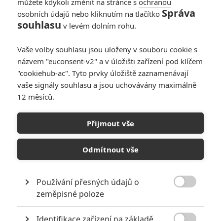
můžete kdykoli změnit na stránce s
ochranou
Správa
osobních údajů
nebo kliknutím na tlačítko
souhlasu
v levém dolním rohu.
Vaše volby souhlasu jsou uloženy v souboru cookie s
názvem "euconsent-v2" a v úložišti zařízení pod klíčem
"cookiehub-ac". Tyto prvky úložiště zaznamenávají
vaše signály souhlasu a jsou uchovávány maximálně
12 měsíců.
Sick: Autor Vřískotu
připravil vyvražďovačku z
Přijmout vše
karantény
Odmítnout vše
Napsal:
Petr Slavík - (Anarvin)
, 06.01.2023 19:12
Používání přesných údajů o

zeměpisné poloze
Identifikace zařízení na základě