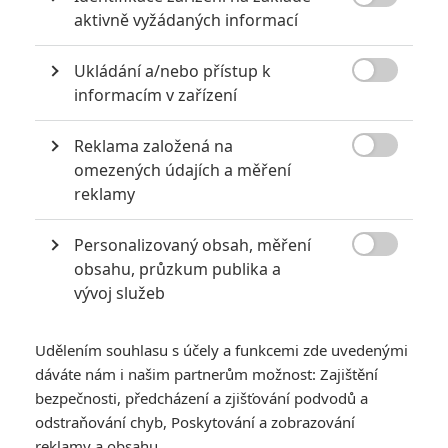

aktivně vyžádaných informací
Ukládání a/nebo přístup k

informacím v zařízení
Reklama založená na
Peacock

omezených údajích a měření
Zobrazit dalších 16 obrázků
reklamy
Personalizovaný obsah, měření
Úprk před covidem nažene mladé dámy do náruče vraha.

obsahu, průzkum publika a
Pusťte si trailer.
vývoj služeb
COVID-19 ovlivnil filmový průmysl zcela zásadním
způsobem. Posouvaly se premiéry, měnily divácké návyky,
Udělením souhlasu s účely a funkcemi zde uvedenými
strádala kina, ovlivněny byly produkce. Ty menší občas
dáváte nám i našim partnerům možnost: Zajištění
improvizovaly, natáčely příběhy s omezeným počtem postav,
bezpečnosti, předcházení a zjišťování podvodů a
odstraňování chyb, Poskytování a zobrazování
na odlehlém místě. A v některých případech se to propsalo
reklamy a obsahu