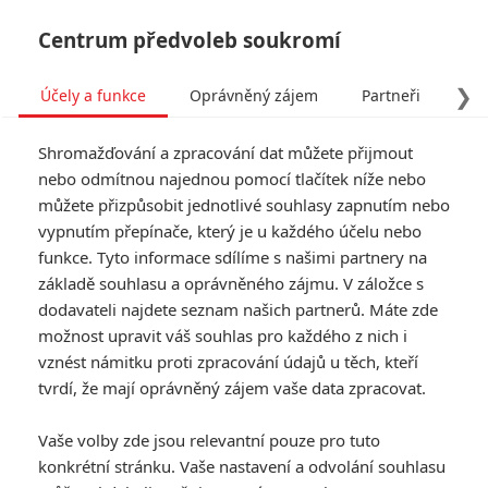
Centrum předvoleb soukromí
❯
Účely a funkce
Oprávněný zájem
Partneři
Pro
Tog
Shromažďování a zpracování dat můžete přijmout
navi
nebo odmítnou najednou pomocí tlačítek níže nebo
můžete přizpůsobit jednotlivé souhlasy zapnutím nebo
vypnutím přepínače, který je u každého účelu nebo
funkce. Tyto informace sdílíme s našimi partnery na
základě souhlasu a oprávněného zájmu. V záložce s
dodavateli najdete seznam našich partnerů. Máte zde
možnost upravit váš souhlas pro každého z nich i
vznést námitku proti zpracování údajů u těch, kteří
tvrdí, že mají oprávněný zájem vaše data zpracovat.
Vaše volby zde jsou relevantní pouze pro tuto
konkrétní stránku. Vaše nastavení a odvolání souhlasu