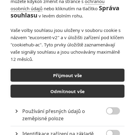
můžete kdykoli změnit na stránce s
ochranou
Správa
osobních údajů
nebo kliknutím na tlačítko
souhlasu
v levém dolním rohu.
Vaše volby souhlasu jsou uloženy v souboru cookie s
názvem "euconsent-v2" a v úložišti zařízení pod klíčem
"cookiehub-ac". Tyto prvky úložiště zaznamenávají
vaše signály souhlasu a jsou uchovávány maximálně
12 měsíců.
Deadpool 3: Hugh Jackman
odhalil, jak trnitá cesta
Přijmout vše
vedla k návratu Wolverina
Odmítnout vše
Napsal:
Petr Slavík - (Anarvin)
, 31.10.2022 06:00
Používání přesných údajů o

zeměpisné poloze
Identifikace zařízení na základě