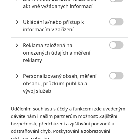

aktivně vyžádaných informací
Ukládání a/nebo přístup k

informacím v zařízení
Reklama založená na
20th Century Studios

omezených údajích a měření
reklamy
Představitel Logana pohovořil o Deadpoolově a
Wolverinově cestě ze studia Fox až do marvelovského
Personalizovaný obsah, měření
univerza.

obsahu, průzkum publika a
vývoj služeb
Koncem září bylo
slavnostně oznámeno
, že se
Hugh
Jackman
v
příštím
Deadpoolovi
vrací jako
Wolverine
. Byl to
blesk z čistého nebe, dopředu jsme vůbec netušili, že by se
Udělením souhlasu s účely a funkcemi zde uvedenými
dáváte nám i našim partnerům možnost: Zajištění
něco takového mohlo stát,
Marvel
do té doby horko těžko
bezpečnosti, předcházení a zjišťování podvodů a
potvrdil, že chystá vlastní celovečerní film s Deadpoolem.
odstraňování chyb, Poskytování a zobrazování
Jak všechno nakonec dospělo až k velkému oznámení,
reklamy a obsahu