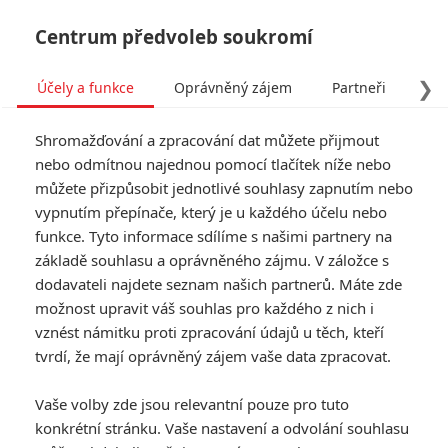
Centrum předvoleb soukromí
❯
Účely a funkce
Oprávněný zájem
Partneři
Pro
Tog
Shromažďování a zpracování dat můžete přijmout
navi
nebo odmítnou najednou pomocí tlačítek níže nebo
můžete přizpůsobit jednotlivé souhlasy zapnutím nebo
vypnutím přepínače, který je u každého účelu nebo
funkce. Tyto informace sdílíme s našimi partnery na
základě souhlasu a oprávněného zájmu. V záložce s
dodavateli najdete seznam našich partnerů. Máte zde
možnost upravit váš souhlas pro každého z nich i
vznést námitku proti zpracování údajů u těch, kteří
tvrdí, že mají oprávněný zájem vaše data zpracovat.
Vaše volby zde jsou relevantní pouze pro tuto
konkrétní stránku. Vaše nastavení a odvolání souhlasu