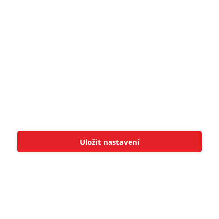
8
Recenze: Občanská válka
6
Recenze: Godzilla x Kong: Nové
impérium
8
Recenze: Opičí muž
POSLEDNÍ KOMENTOVANÉ
Uložit nastavení
Tato stránka používá soubory cookies.
Více informací
Rozumím
3
ČLÁNEK | 01.08.2026 16:40
Marvel nečekaně zrušil již schválené pokračování
433
FILM | 01.08.2026 07:11
拆彈專家