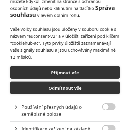
můžete kdykoli změnit na stránce s
ochranou
Správa
osobních údajů
nebo kliknutím na tlačítko
souhlasu
v levém dolním rohu.
Vaše volby souhlasu jsou uloženy v souboru cookie s
názvem "euconsent-v2" a v úložišti zařízení pod klíčem
"cookiehub-ac". Tyto prvky úložiště zaznamenávají
vaše signály souhlasu a jsou uchovávány maximálně
12 měsíců.
Deadmen: V nové sci-fi otec
se synem farmaří na
Přijmout vše
zombie statku
Odmítnout vše
Napsal:
Petr Slavík - (Anarvin)
, 24.10.2022 09:00
Používání přesných údajů o

zeměpisné poloze
Identifikace zařízení na základě