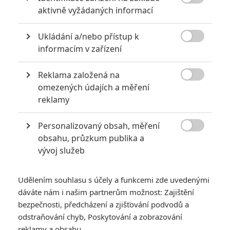

aktivně vyžádaných informací
Ukládání a/nebo přístup k

informacím v zařízení
Reklama založená na
AMC

omezených údajích a měření
reklamy
Blízká budoucnost je podle filmařů jen málokdy příjemná.
Tentokrát tomu nebude jinak.
Personalizovaný obsah, měření

Baví vás divoké tematické kombinace? Tak to si počkejte na
obsahu, průzkum publika a
vývoj služeb
snímek
Deadmen
(zhruba „
Mrtví
“). Novinka režiséra
Andrewa Hunta
se odehrává v nepříliš vzdálené
budoucnosti a máme se v ní těšit na kovboje, průmyslové
Udělením souhlasu s účely a funkcemi zde uvedenými
dáváte nám i našim partnerům možnost: Zajištění
farmaření, rodinné hodnoty, zombíky a zneužívání korporátní
bezpečnosti, předcházení a zjišťování podvodů a
moci a biomedicíny. Dobrodružný snímek bude balancovat na
odstraňování chyb, Poskytování a zobrazování
hraně sci-fi a hororu a hlavními hrdiny budou otec se synem,
reklamy a obsahu