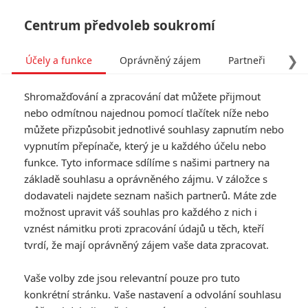
Centrum předvoleb soukromí
❯
Účely a funkce
Oprávněný zájem
Partneři
Pro
Tog
Shromažďování a zpracování dat můžete přijmout
navi
nebo odmítnou najednou pomocí tlačítek níže nebo
můžete přizpůsobit jednotlivé souhlasy zapnutím nebo
vypnutím přepínače, který je u každého účelu nebo
funkce. Tyto informace sdílíme s našimi partnery na
základě souhlasu a oprávněného zájmu. V záložce s
dodavateli najdete seznam našich partnerů. Máte zde
možnost upravit váš souhlas pro každého z nich i
vznést námitku proti zpracování údajů u těch, kteří
tvrdí, že mají oprávněný zájem vaše data zpracovat.
Vaše volby zde jsou relevantní pouze pro tuto
konkrétní stránku. Vaše nastavení a odvolání souhlasu