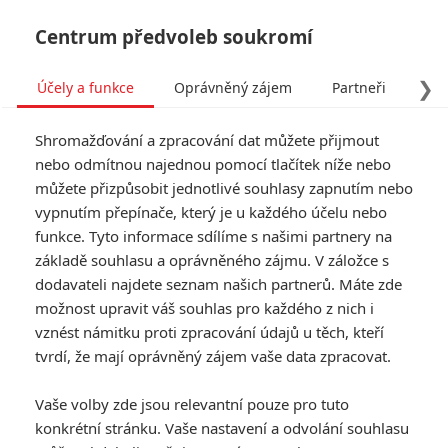
Centrum předvoleb soukromí
❯
Účely a funkce
Oprávněný zájem
Partneři
Pro
Tog
Shromažďování a zpracování dat můžete přijmout
navi
nebo odmítnou najednou pomocí tlačítek níže nebo
můžete přizpůsobit jednotlivé souhlasy zapnutím nebo
Seveřan: Historický krvák
vypnutím přepínače, který je u každého účelu nebo
funkce. Tyto informace sdílíme s našimi partnery na
dorazil do našich kin
základě souhlasu a oprávněného zájmu. V záložce s
dodavateli najdete seznam našich partnerů. Máte zde
Napsal:
Petr Slavík - (Anarvin)
, 14.04.2022 17:42
možnost upravit váš souhlas pro každého z nich i
vznést námitku proti zpracování údajů u těch, kteří
KOMENTÁŘE
0
tvrdí, že mají oprávněný zájem vaše data zpracovat.
Vaše volby zde jsou relevantní pouze pro tuto
konkrétní stránku. Vaše nastavení a odvolání souhlasu