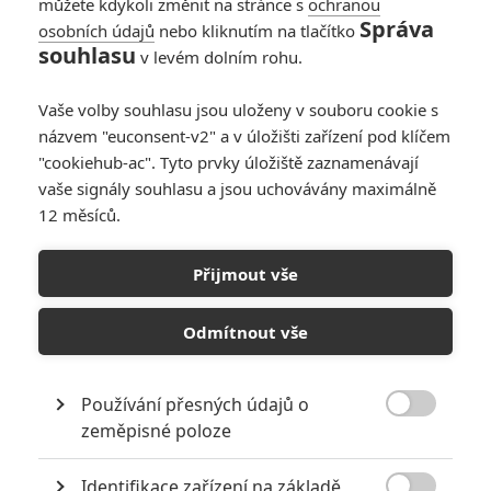
můžete kdykoli změnit na stránce s
ochranou
Správa
osobních údajů
nebo kliknutím na tlačítko
souhlasu
v levém dolním rohu.
PŘIDAT NOVÝ KOMENTÁŘ
Pro psaní komentářů, se přihlašte.
Vaše volby souhlasu jsou uloženy v souboru cookie s
názvem "euconsent-v2" a v úložišti zařízení pod klíčem
"cookiehub-ac". Tyto prvky úložiště zaznamenávají
RECENZE FILMŮ
vaše signály souhlasu a jsou uchovávány maximálně
10
12 měsíců.
Recenze: Zcela výjimečná Gerta
Schnirch nebarví hnus českých dějin
narůžovo
Přijmout vše
5
Recenze: Záhada strašidelného
Odmítnout vše
zámku úroveň štědrovečerních
pohádek nepozvedla
8
Recenze: Občanská válka
Používání přesných údajů o

zeměpisné poloze
Recenze: Godzilla x Kong: Nové
Identifikace zařízení na základě