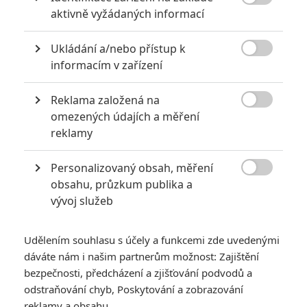
6
impérium

aktivně vyžádaných informací
8
Recenze: Opičí muž
Ukládání a/nebo přístup k

informacím v zařízení
Reklama založená na

omezených údajích a měření
POSLEDNÍ KOMENTOVANÉ
reklamy
3
ČLÁNEK | 01.08.2026 16:40
Personalizovaný obsah, měření
Marvel nečekaně zrušil již schválené pokračování

obsahu, průzkum publika a
vývoj služeb
433
FILM | 01.08.2026 07:11
拆彈專家
Udělením souhlasu s účely a funkcemi zde uvedenými
1
ČLÁNEK | 30.07.2026 20:14
dáváte nám i našim partnerům možnost: Zajištění
Děti krve a kostí: Regulérní trailer představuje akční fantasy
dobrodružství s vůní Afriky
bezpečnosti, předcházení a zjišťování podvodů a
odstraňování chyb, Poskytování a zobrazování
1
ČLÁNEK | 30.07.2026 12:31
reklamy a obsahu