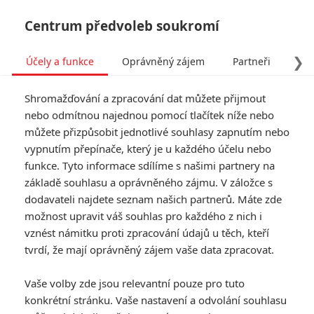
Centrum předvoleb soukromí
❯
Účely a funkce
Oprávněný zájem
Partneři
Pro
Tog
Shromažďování a zpracování dat můžete přijmout
navi
nebo odmítnou najednou pomocí tlačítek níže nebo
můžete přizpůsobit jednotlivé souhlasy zapnutím nebo
vypnutím přepínače, který je u každého účelu nebo
funkce. Tyto informace sdílíme s našimi partnery na
základě souhlasu a oprávněného zájmu. V záložce s
dodavateli najdete seznam našich partnerů. Máte zde
možnost upravit váš souhlas pro každého z nich i
vznést námitku proti zpracování údajů u těch, kteří
tvrdí, že mají oprávněný zájem vaše data zpracovat.
Vaše volby zde jsou relevantní pouze pro tuto
konkrétní stránku. Vaše nastavení a odvolání souhlasu