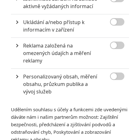

aktivně vyžádaných informací
Ukládání a/nebo přístup k

informacím v zařízení
Reklama založená na
A24

omezených údajích a měření
Zobrazit dalších 11 obrázků
reklamy
Personalizovaný obsah, měření
Bahno, krev, zběsilost v srdci a touha po pomstě v

obsahu, průzkum publika a
novém nekompromisním traileru.
vývoj služeb
Tak takovou variaci na Shakespeara jsme tu ještě neměli. Po
vzoru dánského prince také vikinský dědic trůnu Amleth
Udělením souhlasu s účely a funkcemi zde uvedenými
ztratil svého otce, za jehož smrt je zodpovědný uzurpátorský
dáváte nám i našim partnerům možnost: Zajištění
strýc. Svérázné zpracování známé hry natočil
Robert
bezpečnosti, předcházení a zjišťování podvodů a
odstraňování chyb, Poskytování a zobrazování
Eggers
, naturalistický autor, od něhož jsme zatím mohli vidět
reklamy a obsahu