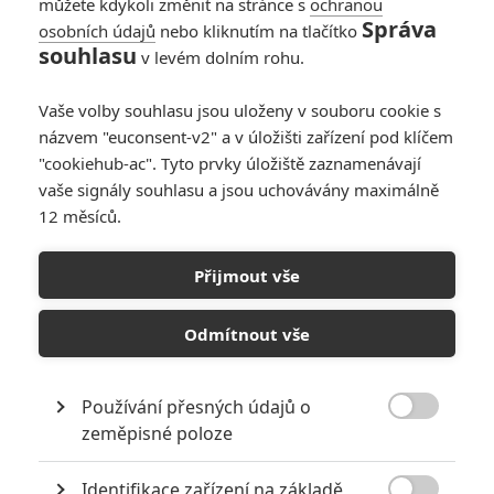
můžete kdykoli změnit na stránce s
ochranou
Správa
osobních údajů
nebo kliknutím na tlačítko
souhlasu
v levém dolním rohu.
Vaše volby souhlasu jsou uloženy v souboru cookie s
názvem "euconsent-v2" a v úložišti zařízení pod klíčem
"cookiehub-ac". Tyto prvky úložiště zaznamenávají
vaše signály souhlasu a jsou uchovávány maximálně
12 měsíců.
Seveřan: Sledujte krvavou
upoutávku vikinského
Přijmout vše
bijáku
Odmítnout vše
Napsal:
Petr Slavík - (Anarvin)
, 20.12.2021 17:00
Používání přesných údajů o

zeměpisné poloze
Identifikace zařízení na základě