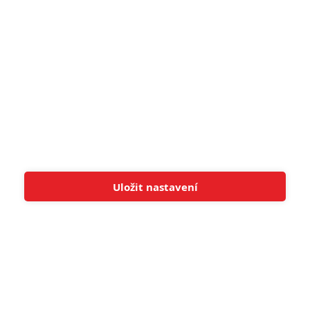
8
6
Recenze: Godzilla x Kong: Nové
impérium
8
Recenze: Opičí muž
POSLEDNÍ KOMENTOVANÉ
Uložit nastavení
Tato stránka používá soubory cookies.
Více informací
Rozumím
3
ČLÁNEK | 01.08.2026 16:40
Marvel nečekaně zrušil již schválené pokračování
433
FILM | 01.08.2026 07:11
拆彈專家
1
ČLÁNEK | 30.07.2026 20:14