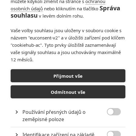
můžete kdykoli změnit na stránce s
ochranou
Správa
osobních údajů
nebo kliknutím na tlačítko
souhlasu
v levém dolním rohu.
Vaše volby souhlasu jsou uloženy v souboru cookie s
názvem "euconsent-v2" a v úložišti zařízení pod klíčem
"cookiehub-ac". Tyto prvky úložiště zaznamenávají
vaše signály souhlasu a jsou uchovávány maximálně
12 měsíců.
The Northman: V brutálním
vikinském filmu se
Přijmout vše
dramatičtí herci proměnili
Odmítnout vše
ve válečníky poháněné
pudy
Používání přesných údajů o

zeměpisné poloze
Napsal:
Vojtěch Tulek - (kotilion)
, 06.04.2021 09:00
Identifikace zařízení na základě