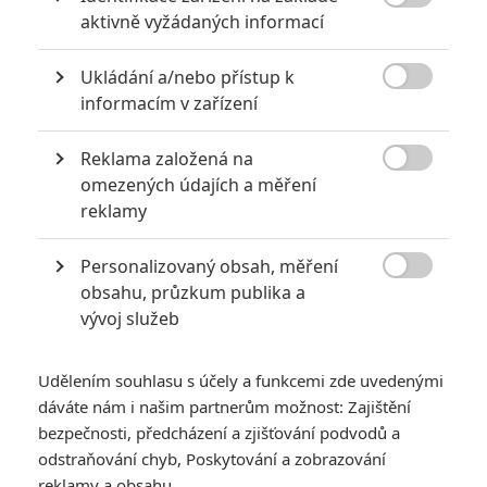

aktivně vyžádaných informací
Ukládání a/nebo přístup k

informacím v zařízení
Reklama založená na

omezených údajích a měření
reklamy
MGM Television
Personalizovaný obsah, měření

obsahu, průzkum publika a
Je libo epický vikinský snímek s Alexanderem
vývoj služeb
Skarsgårdem, Nicole Kidman, Anyou Taylor-Joy a
Ethanem Hawkem?
Udělením souhlasu s účely a funkcemi zde uvedenými
Robert Eggers
se nemůže chlubit velkou filmografií, ale
dáváte nám i našim partnerům možnost: Zajištění
přesto patří mezi ta nejzajímavější tvůrčí jména dneška.
bezpečnosti, předcházení a zjišťování podvodů a
odstraňování chyb, Poskytování a zobrazování
V roce 2015 poslal do kin svůj hororový klenot
Čarodějnice
a
reklamy a obsahu