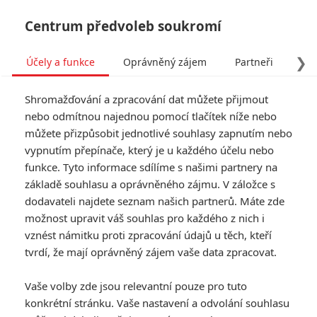
Centrum předvoleb soukromí
❯
Účely a funkce
Oprávněný zájem
Partneři
Pro
Tog
Shromažďování a zpracování dat můžete přijmout
navi
nebo odmítnou najednou pomocí tlačítek níže nebo
můžete přizpůsobit jednotlivé souhlasy zapnutím nebo
vypnutím přepínače, který je u každého účelu nebo
funkce. Tyto informace sdílíme s našimi partnery na
základě souhlasu a oprávněného zájmu. V záložce s
dodavateli najdete seznam našich partnerů. Máte zde
možnost upravit váš souhlas pro každého z nich i
vznést námitku proti zpracování údajů u těch, kteří
tvrdí, že mají oprávněný zájem vaše data zpracovat.
Vaše volby zde jsou relevantní pouze pro tuto
konkrétní stránku. Vaše nastavení a odvolání souhlasu