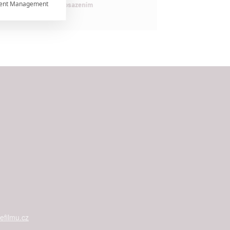
ent Management

maximálně nabitým obsazením


rtnerům
ání chyb,
filmu.cz