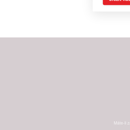
Reklam
Person
služeb
Udělením sou
možnost: Zaji
Poskytování 
Máte-li 