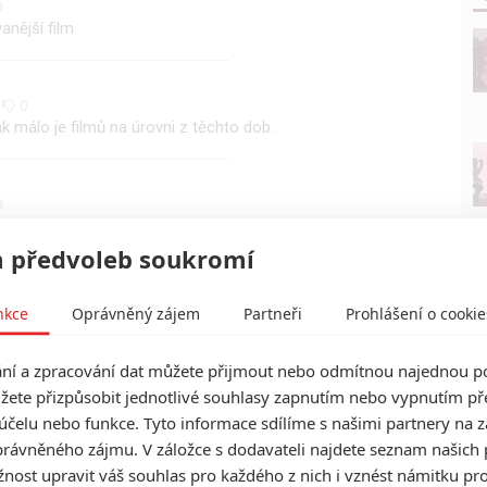
0
anější film
0
0
 málo je filmů na úrovni z těchto dob.
0
ď skoro všude...
 předvoleb soukromí
nkce
Oprávněný zájem
Partneři
Prohlášení o cookie
í a zpracování dat můžete přijmout nebo odmítnou najednou po
žete přizpůsobit jednotlivé souhlasy zapnutím nebo vypnutím pře
účelu nebo funkce. Tyto informace sdílíme s našimi partnery na 
rávněného zájmu. V záložce s dodavateli najdete seznam našich 
ost upravit váš souhlas pro každého z nich i vznést námitku pro