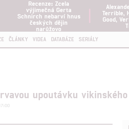
Recenze: Zcela
Alexand
výjimečná Gerta
Terrible, 
Schnirch nebarví hnus
Good, Ve
českých dějin
T
narůžovo
ZE
ČLÁNKY
VIDEA
DATABÁZE
SERIÁLY
krvavou upoutávku vikinského
17:00