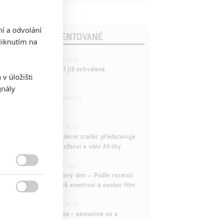
ní a odvolání
POSLEDNÍ KOMENTOVANÉ
iknutím na
3
ČLÁNEK | 01.08.2026 16:40
Marvel nečekaně zrušil již schválené
v úložišti
pokračování
gnály
433
FILM | 01.08.2026 07:11
拆彈專家
1
ČLÁNEK | 30.07.2026 20:14
Děti krve a kostí: Regulérní trailer představuje
akční fantasy dobrodružství s vůní Afriky
1
ČLÁNEK | 30.07.2026 12:31

Spider-Man: Zbrusu nový den – Podle recenzí
máme čekat překvapivě emotivní a osobní film

1
ČLÁNEK | 30.07.2026 03:42
Velké preview: Odyssea - seznamte se s