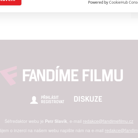
Powered by
CookieHub Cons
a založená na omezených údajích a měření reklamy
alizovaný obsah, měření obsahu, průzkum publika a vývoj
hlasu s účely a funkcemi zde uvedenými dáváte nám i našim pa
štění bezpečnosti, předcházení a zjišťování podvodů a odstraňov
a zobrazování reklamy a obsahu
DISKUZE
PŘIHLÁSIT
REGISTROVAT
Šéfredaktor webu je
Petr Slavík
, e-mail
redakce@fandimefilmu.cz
zájem o inzerci na našem webu napište nám na e-mail
redakce@fandime