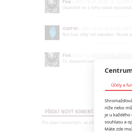
Fimi
| 2021-12-21 19:55:12 |
0
Okamžitě se z toho stává nejočekáv
G36F40
| 2021-12-21 15:31:52 |
Not bad, vždy mě napadne- škoda jak
Fimi
| 2021-12-20 17:19:12 |
0
To obsazení nemá chybu ...ATJ je te
Centrum
Účely a fu
Shromažďován
níže nebo mů
PŘIDAT NOVÝ KOMENTÁŘ
je u každého 
souhlasu a op
Pro psaní komentářů, se přihlašte.
Máte zde možn