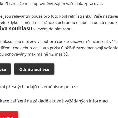
 kteří tvrdí, že mají oprávněný zájem vaše data zpracovat.
e jsou relevantní pouze pro tuto konkrétní stránku. Vaše nastave
ete kdykoli změnit na stránce s
ochranou osobních údajů
nebo kl
áva souhlasu
v levém dolním rohu.
uhlasu jsou uloženy v souboru cookie s názvem "euconsent-v2" a 
klíčem "cookiehub-ac". Tyto prvky úložiště zaznamenávají vaše si
sou uchovávány maximálně 12 měsíců.
vše
Odmítnout vše
ání přesných údajů o zeměpisné poloze
ikace zařízení na základě aktivně vyžádaných informací
í a/nebo přístup k informacím v zařízení
stavení