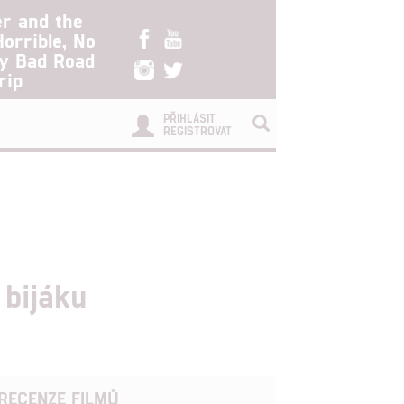
er and the
Horrible, No
ry Bad Road
rip
PŘIHLÁSIT
REGISTROVAT
 bijáku
RECENZE FILMŮ