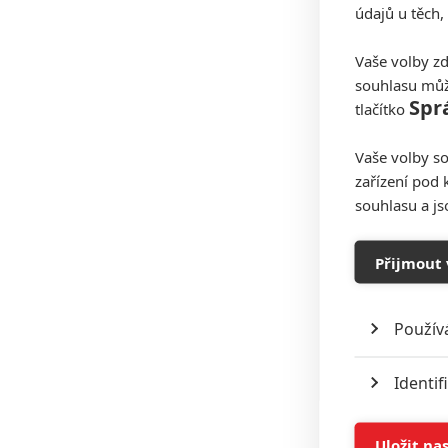
údajů u těch,
Vaše volby zd
souhlasu můž
Spr
tlačítko
Vaše volby so
zařízení pod 
souhlasu a j
Přijmout 
Použív
Identif
Ukládán
Uložit na