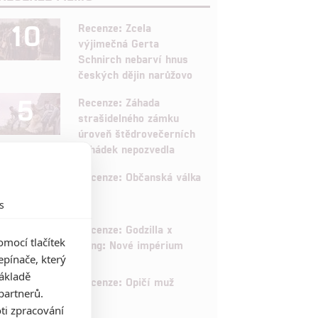
10
Recenze: Zcela
výjimečná Gerta
Schnirch nebarví hnus
českých dějin narůžovo
5
Recenze: Záhada
strašidelného zámku
úroveň štědrovečerních
pohádek nepozvedla
8
Recenze: Občanská válka
s
6
Recenze: Godzilla x
mocí tlačítek
Kong: Nové impérium
pínače, který
základě
8
Recenze: Opičí muž
partnerů.
ti zpracování