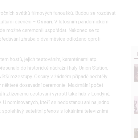
doročních svátků filmových fanoušků. Budou se rozdávat
kulturní ocenění –
Oscaři
. V letošním pandemickém
ude možné ceremonii uspořádat. Nakonec se to
o předávání zhruba o dva měsíce odloženo oproti
m hostů, jejich testováním, karanténami atp.
esunulo do historické nádražní haly Union Station,
ětší rozestupy. Oscary v žádném případě nechtěly
y některé dosavadní ceremonie. Maximální počet
li ztíženému cestování vyrostl také hub v Londýně,
. U nominovaných, kteří se nedostanou ani na jedno
spolehlivý satelitní přenos s lokálními televizními