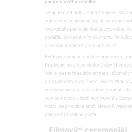
pandemického ročníku.
Tak je to opět tady. Jeden z největší kaž
celosvětově nejznámější a nejuznávanější 
roce dlouho panovala obava, zda vůbec b
podařilo, do velké míry díky tomu, že byl
běžnému termínu z předchozích let.
Kvůli pandemii se počítá s omezeným počte
Předávání se z klasického Dolby Theatre př
kde bude možné udržovat mezi účastníky v
předávat ceny přes Zoom, jako to zkoušel
nominovaných se má dostavit osobně a kvů
kam se mohou sjíždět nominovaní z Evropy
místo, se produkce snaží alespoň vyjednat 
stanicemi z celého světa.
„Filmový“ ceremoniál