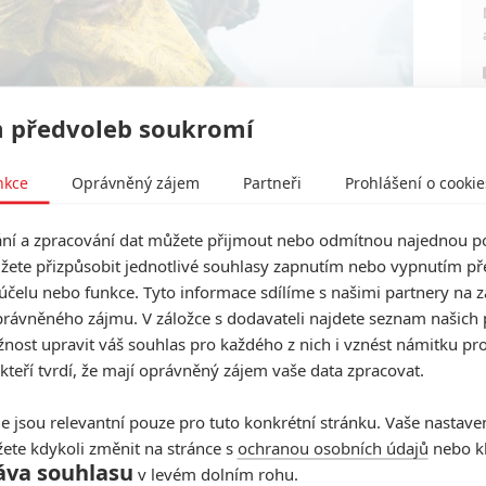
 předvoleb soukromí
nkce
Oprávněný zájem
Partneři
Prohlášení o cookie
Netflix
icagský tribunál
í a zpracování dat můžete přijmout nebo odmítnou najednou po
žete přizpůsobit jednotlivé souhlasy zapnutím nebo vypnutím pře
a 15 hollywoodských osobností (
Brad Pitt
,
Joaquin
účelu nebo funkce. Tyto informace sdílíme s našimi partnery na 
ry
ad.), kterým Soderbergh říká „obsazení“. Celý večer
rávněného zájmu. V záložce s dodavateli najdete seznam našich 
 o to, aby nic během předávání nepůsobilo strojeně a
ost upravit váš souhlas pro každého z nich i vznést námitku pro
 kteří tvrdí, že mají oprávněný zájem vaše data zpracovat.
ené emoce, ukázat vztah svého „obsazení“ k
uálně navazovat a být tematicky ucelený. Filmový
e jsou relevantní pouze pro tuto konkrétní stránku. Vaše nastave
kamery s filmovými objektivy.
ete kdykoli změnit na stránce s
ochranou osobních údajů
nebo kl
áva souhlasu
v levém dolním rohu.