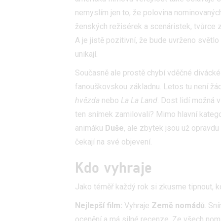
nemyslím jen to, že polovina nominovanýc
ženských režisérek a scenáristek, tvůrce 
A je jistě pozitivní, že bude uvrženo světlo
unikají.
Současně ale prostě chybí vděčné divácké h
fanouškovskou základnu. Letos tu není ž
hvězda
nebo
La La Land
. Dost lidí možná 
ten snímek zamilovali? Mimo hlavní kategor
animáku
Duše
, ale zbytek jsou už opravd
čekají na své objevení.
Kdo vyhraje
Jako téměř každý rok si zkusme tipnout, kd
Nejlepší film:
Vyhraje
Země nomádů
. Sn
ocenění a má silné recenze. Ze všech nomi