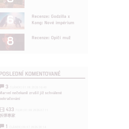
6
Recenze: Godzilla x
Kong: Nové impérium
8
Recenze: Opičí muž
POSLEDNÍ KOMENTOVANÉ
3
ČLÁNEK | 01.08.2026 16:40
Marvel nečekaně zrušil již schválené
pokračování
433
FILM | 01.08.2026 07:11
拆彈專家
1
ČLÁNEK | 30.07.2026 20:14