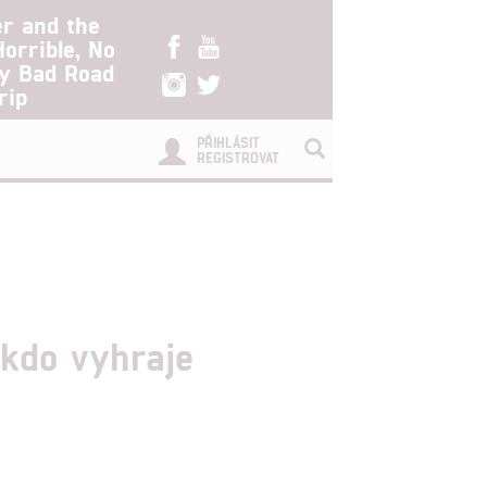
er and the
Horrible, No
ry Bad Road
rip
PŘIHLÁSIT
REGISTROVAT
 kdo vyhraje