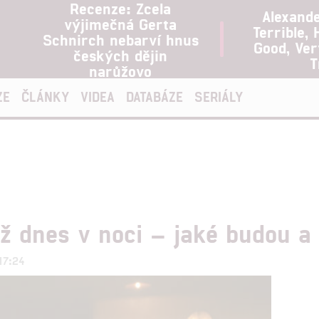
Recenze: Zcela
Alexand
výjimečná Gerta
Terrible, 
Schnirch nebarví hnus
Good, Ve
českých dějin
T
narůžovo
ZE
ČLÁNKY
VIDEA
DATABÁZE
SERIÁLY
už dnes v noci – jaké budou a
17:24