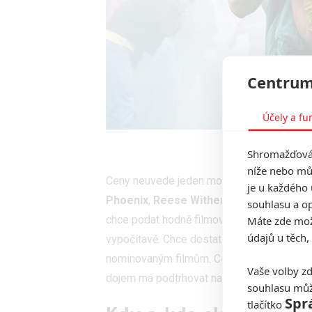
Centrum
Účely a fu
Ch
Shromažďován
níže nebo mů
Ceny neuvede jeden moderátor, ale skupin
je u každého 
Phoenix
,
Reese Witherspoon
,
Halle Ber
souhlasu a op
chce podat hodně filmově. Chce se pokusit
Máte zde možn
údajů u těch,
vypočítavě. Chce dostat do večera přiroz
nominovaným filmům. Celý večer má kontin
Vaše volby zd
dojem má podtrhovat natáčení události na 
souhlasu můž
Spr
tlačítko