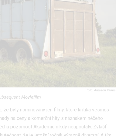
hlasu s účely a funkcemi zde uvedenými dáváte nám i našim pa
štění bezpečnosti, předcházení a zjišťování podvodů a odstraňov
a zobrazování reklamy a obsahu
Amazon Prime
ubsequent Moviefilm
, že byly nominovány jen filmy, které kritika vesměs
návnady na ceny a komerční hity s náznakem něčeho
pěchu pozornost Akademie nikdy neupoutaly. Zvlášť
utečnost, že je letošní ročník výrazně diverzní. A tím