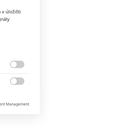
v úložišti
gnály


ent Management


