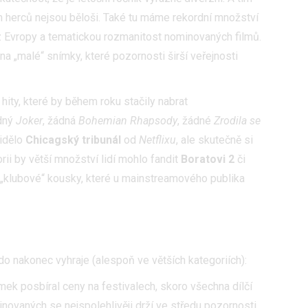
h herců nejsou běloši. Také tu máme rekordní množství
z Evropy a tematickou rozmanitost nominovaných filmů.
 na „malé“ snímky, které pozornosti širší veřejnosti
ity, které by během roku stačily nabrat
ádný
Joker
, žádná
Bohemian Rhapsody
, žádné
Zrodila se
vidělo
Chicagský tribunál
od
Netflixu
, ale skutečně si
ii by větší množství lidí mohlo fandit
Boratovi 2
či
u „klubové“ kousky, které u mainstreamového publika
o nakonec vyhraje (alespoň ve větších kategoriích):
ímek posbíral ceny na festivalech, skoro všechna dílčí
novaných se nejspolehlivěji drží ve středu pozornosti