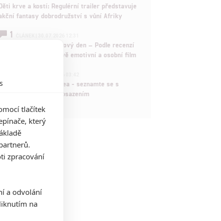
Děti krve a kostí: Regulérní trailer představuje
akční fantasy dobrodružství s vůní Afriky
1
ČLÁNEK | 30.07.2026 12:31
Spider-Man: Zbrusu nový den – Podle recenzí
máme čekat překvapivě emotivní a osobní film
1
ČLÁNEK | 30.07.2026 03:42
s
Velké preview: Odyssea - seznamte se s
maximálně nabitým obsazením
mocí tlačítek
pínače, který
základě
partnerů.
ti zpracování
ní a odvolání
iknutím na