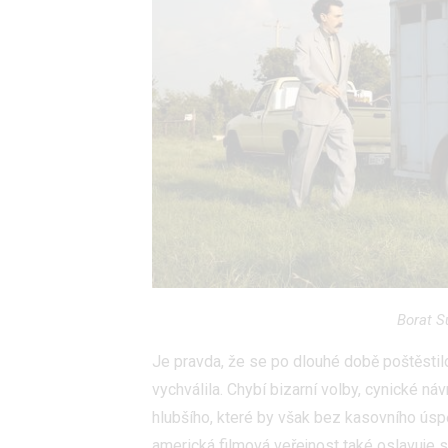
služeb
Udělením sou
možnost: Zaji
Poskytování 
Borat S
Je pravda, že se po dlouhé době poštěstilo
vychválila. Chybí bizarní volby, cynické 
hlubšího, které by však bez kasovního ús
americká filmová veřejnost také oslavuje sk