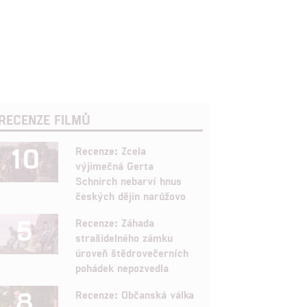
RECENZE FILMŮ
10
Recenze: Zcela
výjimečná Gerta
Schnirch nebarví hnus
českých dějin narůžovo
5
Recenze: Záhada
strašidelného zámku
úroveň štědrovečerních
pohádek nepozvedla
8
Recenze: Občanská válka