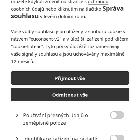
můžete kdykoli změnit na stránce s
ochranou
Správa
osobních údajů
nebo kliknutím na tlačítko
Tinsel Town: Akční
souhlasu
v levém dolním rohu.
hvězda skončí v
okresním
Vaše volby souhlasu jsou uloženy v souboru cookie s
pohádkovém
názvem "euconsent-v2" a v úložišti zařízení pod klíčem
představení
"cookiehub-ac". Tyto prvky úložiště zaznamenávají
0
Rudmen
| 04.11.2025 20:09
vaše signály souhlasu a jsou uchovávány maximálně
12 měsíců.
Bacha na družičku! -
Český trailer láká na
Přijmout vše
premiéru akční
komedie ze svatby
Odmítnout vše
0
Rudmen
| 16.06.2025 17:14
Používání přesných údajů o

zeměpisné poloze
NEPŘEHLÉDNĚTE
Identifikace zařízení na základě
Největší propadáky v kariéře Sylvestera Stallona