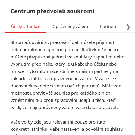
Centrum předvoleb soukromí
❯
Účely a funkce
Oprávněný zájem
Partneři
Pro
Tog
Shromažďování a zpracování dat můžete přijmout
navi
nebo odmítnou najednou pomocí tlačítek níže nebo
můžete přizpůsobit jednotlivé souhlasy zapnutím nebo
Tag: Rebel Wilson
vypnutím přepínače, který je u každého účelu nebo
funkce. Tyto informace sdílíme s našimi partnery na
základě souhlasu a oprávněného zájmu. V záložce s
ČLÁNKY
FILMY
OSOBY
VIDEA
(0)
(0)
(0)
dodavateli najdete seznam našich partnerů. Máte zde
možnost upravit váš souhlas pro každého z nich i
Zlaté maliny:
vznést námitku proti zpracování údajů u těch, kteří
Nejhorším filmem
tvrdí, že mají oprávněný zájem vaše data zpracovat.
roku je covidová
blbina s rapperem
Vaše volby zde jsou relevantní pouze pro tuto
Ice Cubem
konkrétní stránku. Vaše nastavení a odvolání souhlasu
0
Anarvin
| 15.03.2026 05:53