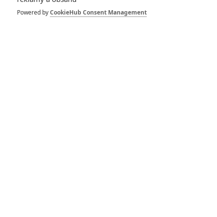
bláznivé akční
komedii se svatba
Powered by
CookieHub Consent Management
maličko zvrtne - je
tu trailer
0
Rudmen
| 07.05.2025 15:16
Bride Hard: Tajná
agentka seseká celou
svatbu na jednu
hromadu
0
Anarvin
| 03.09.2023 17:48
Bleskovky: Emma
Watson vyvrátila
zvěsti o ukončení
herecké kariéry
0
Anarvin
| 27.02.2021 22:52