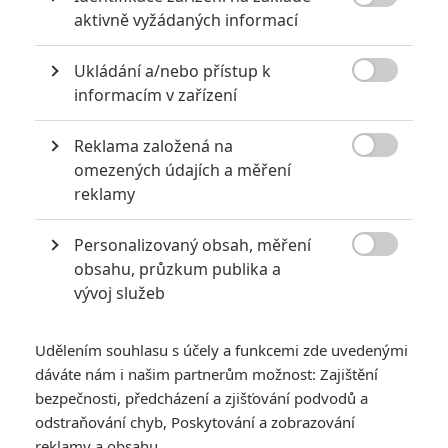

aktivně vyžádaných informací
6
Jaaaara
| 29.08.2020 21:40
Soudce Dredd slaví kulaté výročí, je čas
Ukládání a/nebo přístup k
zavzpomínat na ambiciózní projekty, které

akční legendě příliš nevyšly.
informacím v zařízení
Reklama založená na

omezených údajích a měření
8 hereckých dvojic, které se při natáčení nemohly vystát
reklamy
2
Jaaaara
| 23.07.2020 21:30
Personalizovaný obsah, měření
Když to nejde, tak to nejde... aneb kdo se s
kým při natáčení nemusel?

obsahu, průzkum publika a
vývoj služeb
Udělením souhlasu s účely a funkcemi zde uvedenými
dáváte nám i našim partnerům možnost: Zajištění
bezpečnosti, předcházení a zjišťování podvodů a
odstraňování chyb, Poskytování a zobrazování
Bride Hard: V
reklamy a obsahu