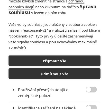
můžete kdykoli změnit na stránce s
ochranou
Správa
osobních údajů
nebo kliknutím na tlačítko
souhlasu
v levém dolním rohu.
Vaše volby souhlasu jsou uloženy v souboru cookie s
názvem "euconsent-v2" a v úložišti zařízení pod klíčem
"cookiehub-ac". Tyto prvky úložiště zaznamenávají
vaše signály souhlasu a jsou uchovávány maximálně
12 měsíců.
Justice League: Jak vznikal
bezprecedentní režisérský
Přijmout vše
sestřih multimilionového
Odmítnout vše
velkofilmu
Používání přesných údajů o
Napsal:
Petr Slavík - (Anarvin)
, 17.03.2021 22:23

zeměpisné poloze
Identifikace zařízení na základě