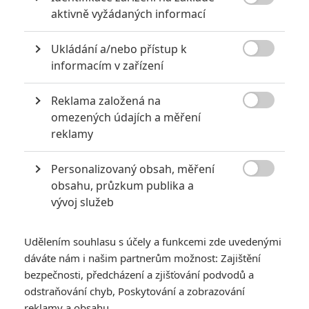

aktivně vyžádaných informací
Ukládání a/nebo přístup k

informacím v zařízení
Reklama založená na

omezených údajích a měření
Warner Bros.
reklamy
Zobrazit dalších 25 obrázků
Personalizovaný obsah, měření

obsahu, průzkum publika a
Není běžné, aby Hollywood zaplatil 70 milionů za
vývoj služeb
předělání již hotového filmu. Mapujeme vznik
režisérského sestřihu od prvních rozbrojů, až po
Udělením souhlasu s účely a funkcemi zde uvedenými
šťastnou premiéru.
dáváte nám i našim partnerům možnost: Zajištění
bezpečnosti, předcházení a zjišťování podvodů a
Už zítra
HBO
uvede čtyřhodinovou verzi
Justice League
odstraňování chyb, Poskytování a zobrazování
Zacka Snydera
. Film provází pohnutá historie a diváci už v
reklamy a obsahu