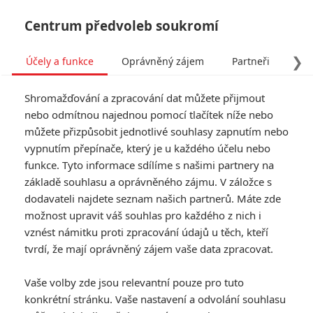
Centrum předvoleb soukromí
❯
Účely a funkce
Oprávněný zájem
Partneři
Pro
Tog
Shromažďování a zpracování dat můžete přijmout
navi
nebo odmítnou najednou pomocí tlačítek níže nebo
můžete přizpůsobit jednotlivé souhlasy zapnutím nebo
vypnutím přepínače, který je u každého účelu nebo
funkce. Tyto informace sdílíme s našimi partnery na
základě souhlasu a oprávněného zájmu. V záložce s
dodavateli najdete seznam našich partnerů. Máte zde
možnost upravit váš souhlas pro každého z nich i
vznést námitku proti zpracování údajů u těch, kteří
tvrdí, že mají oprávněný zájem vaše data zpracovat.
Vaše volby zde jsou relevantní pouze pro tuto
konkrétní stránku. Vaše nastavení a odvolání souhlasu