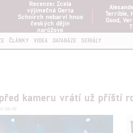
Recenze: Zcela
Alexand
výjimečná Gerta
Terrible, 
Schnirch nebarví hnus
Good, Ve
českých dějin
T
narůžovo
ZE
ČLÁNKY
VIDEA
DATABÁZE
SERIÁLY
před kameru vrátí už příští r
20 08:46