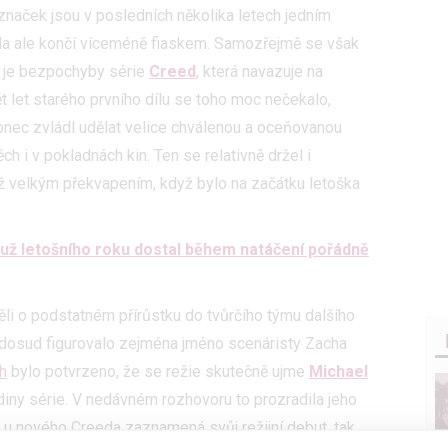
značek jsou v posledních několika letech jedním
dla ale končí víceméně fiaskem. Samozřejmě se však
ch je bezpochyby série
Creed
, která navazuje na
ět let starého prvního dílu se toho moc nečekalo,
onec zvládl udělat velice chválenou a oceňovanou
ch i v pokladnách kin. Ten se relativně držel i
íž velkým překvapením, když bylo na začátku letoška
už letošního roku dostal během natáčení pořádně
li o podstatném přírůstku do tvůrčího týmu dalšího
dosud figurovalo zejména jméno scenáristy Zacha
h
bylo potvrzeno, že se režie skutečně ujme
Michael
rdiny série. V nedávném rozhovoru to prozradila jeho
rý u nového Creeda zaznamená svůj režijní debut, tak