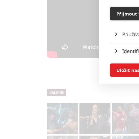
Přijmout 
Použív
Identif
Ukládán
Uložit na
Reklam
GALERIE
Person
služeb
Udělením sou
možnost: Zaji