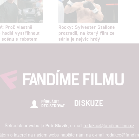
V: Proč vlastně
Rocky: Sylvester Stallone
e hodlá vystřihnout
prozradil, na který film ze
í scénu s robotem
série je nejvíc hrdý
DISKUZE
PŘIHLÁSIT
REGISTROVAT
Šéfredaktor webu je
Petr Slavík
, e-mail
redakce@fandimefilmu.cz
zájem o inzerci na našem webu napište nám na e-mail
redakce@fandime