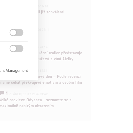
3
ČLÁNEK | 01.08.2026 16:40
Marvel nečekaně zrušil již schválené
pokračování
433
FILM | 01.08.2026 07:11
拆彈專家

1
ČLÁNEK | 30.07.2026 20:14
Děti krve a kostí: Regulérní trailer představuje

akční fantasy dobrodružství s vůní Afriky
1
ent Management

ČLÁNEK | 30.07.2026 12:31
Spider-Man: Zbrusu nový den – Podle recenzí
máme čekat překvapivě emotivní a osobní film

1
ČLÁNEK | 30.07.2026 03:42
Velké preview: Odyssea - seznamte se s

maximálně nabitým obsazením
rtnerům
ání chyb,