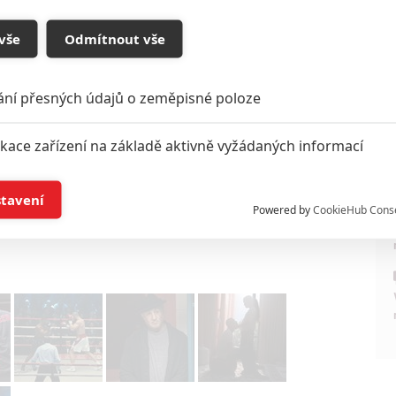
vše
Odmítnout vše
ání přesných údajů o zeměpisné poloze
ikace zařízení na základě aktivně vyžádaných informací
Zdroj:
MTV
í a/nebo přístup k informacím v zařízení
stavení
Powered by
CookieHub Cons
Foto: MGM
a založená na omezených údajích a měření reklamy
alizovaný obsah, měření obsahu, průzkum publika a vývoj
hlasu s účely a funkcemi zde uvedenými dáváte nám i našim pa
štění bezpečnosti, předcházení a zjišťování podvodů a odstraňov