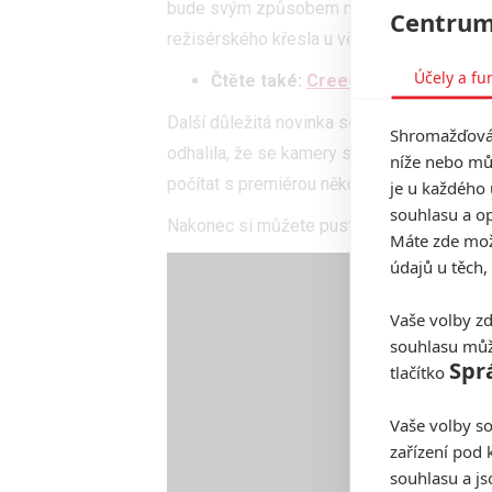
bude svým způsobem následovat šlépěje
Centrum
režisérského křesla u většiny Rockyho film
Účely a fu
Čtěte také:
Creed 3 zřejmě bude b
Další důležitá novinka se týká samotného
Shromažďován
odhalila, že se kamery spustí později v ro
níže nebo mů
počítat s premiérou někdy ve druhé polovi
je u každého 
souhlasu a op
Nakonec si můžete pustit celý rozhovor 
Máte zde možn
údajů u těch,
Vaše volby zd
souhlasu můž
Spr
tlačítko
Vaše volby so
zařízení pod 
souhlasu a j