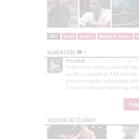
Poskytování 
TAGY
Creed
Creed 3
Michael B. Jordan
R
KOMENTÁŘE
1
POciSEM
| 30.12.2020 18:46 |
1
Podle mě ho stejně povede Sly když 
asi blbost posadit za AAA biják her
podobnym duchu. Každopádně pořád byc
Creedovi 3 nebude Stallone tak tent
Vst
SOUVISEJÍCÍ ČLÁNKY