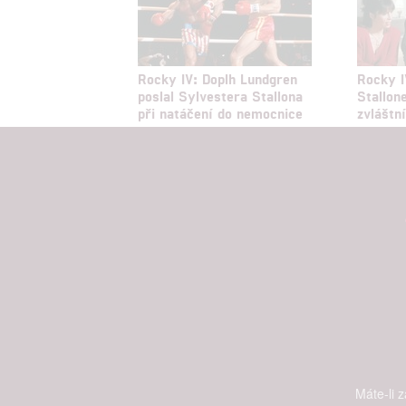
Rocky IV: Doplh Lundgren
Rocky I
poslal Sylvestera Stallona
Stallon
při natáčení do nemocnice
zvláštn
Máte-li 