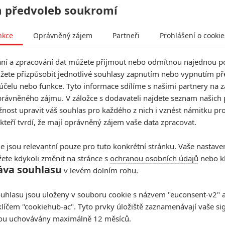
Sylvestera Stalloneho
, který se posadil do
 předvoleb soukromí
ů.
nkce
Oprávněný zájem
Partneři
Prohlášení o cookie
ez otce zakladatele – Sylvestra Stallonea
 natáčení. Thompson ve stejném interview rovněž
í a zpracování dat můžete přijmout nebo odmítnou najednou po
ce
2021
. S největší pravděpodobností tedy můžeme
žete přizpůsobit jednotlivé souhlasy zapnutím nebo vypnutím pře
ně roku 2022.
účelu nebo funkce. Tyto informace sdílíme s našimi partnery na 
rávněného zájmu. V záložce s dodavateli najdete seznam našich 
s Tessou Thompson.
ost upravit váš souhlas pro každého z nich i vznést námitku pro
 kteří tvrdí, že mají oprávněný zájem vaše data zpracovat.
e jsou relevantní pouze pro tuto konkrétní stránku. Vaše nastave
ete kdykoli změnit na stránce s
ochranou osobních údajů
nebo kl
áva souhlasu
v levém dolním rohu.
uhlasu jsou uloženy v souboru cookie s názvem "euconsent-v2" a 
klíčem "cookiehub-ac". Tyto prvky úložiště zaznamenávají vaše si
sou uchovávány maximálně 12 měsíců.