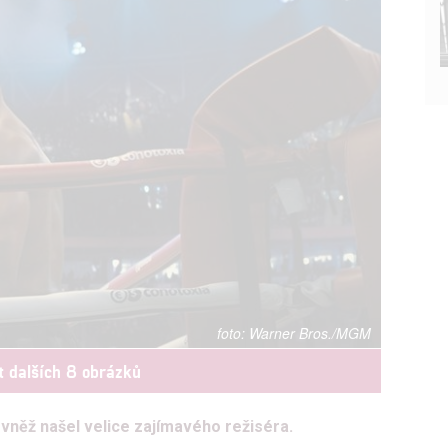
Warner Bros./MGM
t dalších 8 obrázků
ovněž našel velice zajímavého režiséra.