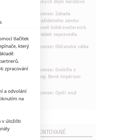
českých dějin narůžovo
5
Recenze: Záhada
strašidelného zámku
s
úroveň štědrovečerních
pohádek nepozvedla
mocí tlačítek
8
pínače, který
Recenze: Občanská válka
základě
partnerů.
6
ti zpracování
Recenze: Godzilla x
Kong: Nové impérium
ní a odvolání
8
Recenze: Opičí muž
iknutím na
v úložišti
gnály
POSLEDNÍ KOMENTOVANÉ