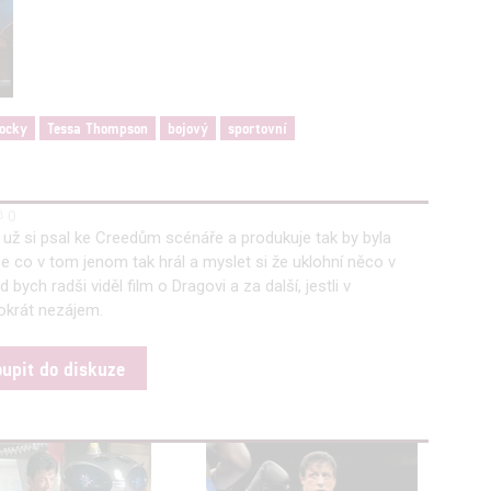
a zobrazování reklamy a obsahu
ocky
Tessa Thompson
bojový
sportovní
0
už si psal ke Creedům scénáře a produkuje tak by byla
ce co v tom jenom tak hrál a myslet si že uklohní něco v
h radši viděl film o Dragovi a za další, jestli v
okrát nezájem.
oupit do diskuze