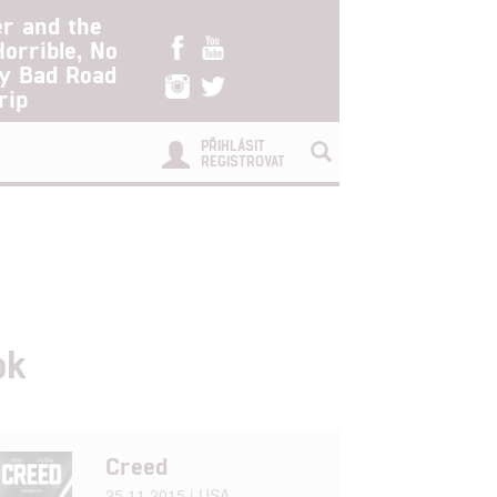
er and the
Horrible, No
ry Bad Road
rip
PŘIHLÁSIT
REGISTROVAT
ok
Creed
25.11.2015 | USA