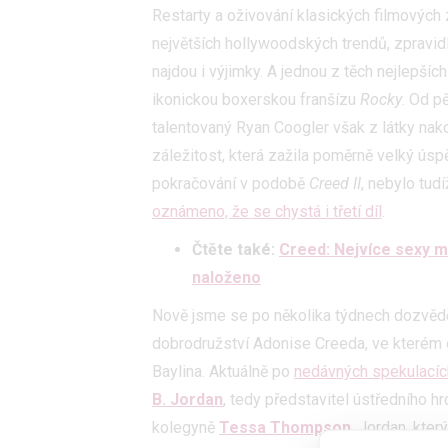
Restarty a oživování klasických filmových 
největších hollywoodských trendů, zpravi
najdou i výjimky. A jednou z těch nejlepší
ikonickou boxerskou franšízu
Rocky
. Od p
talentovaný Ryan Coogler však z látky nak
záležitost, která zažila poměrně velký úspě
pokračování v podobě
Creed II
, nebylo tud
oznámeno, že se chystá i třetí díl
.
Čtěte také:
Creed: Nejvíce sexy m
naloženo
Nově jsme se po několika týdnech dozvědě
dobrodružství Adonise Creeda, ve kterém 
Baylina. Aktuálně po
nedávných spekulacíc
B. Jordan
, tedy představitel ústředního h
kolegyně
Tessa Thompson
. Jordan, kte