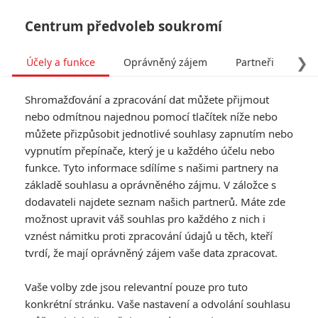
Centrum předvoleb soukromí
❯
Účely a funkce
Oprávněný zájem
Partneři
Pro
Tog
Shromažďování a zpracování dat můžete přijmout
navi
nebo odmítnou najednou pomocí tlačítek níže nebo
můžete přizpůsobit jednotlivé souhlasy zapnutím nebo
vypnutím přepínače, který je u každého účelu nebo
funkce. Tyto informace sdílíme s našimi partnery na
základě souhlasu a oprávněného zájmu. V záložce s
dodavateli najdete seznam našich partnerů. Máte zde
možnost upravit váš souhlas pro každého z nich i
vznést námitku proti zpracování údajů u těch, kteří
tvrdí, že mají oprávněný zájem vaše data zpracovat.
Vaše volby zde jsou relevantní pouze pro tuto
konkrétní stránku. Vaše nastavení a odvolání souhlasu