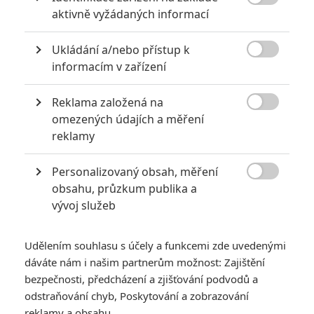

aktivně vyžádaných informací
Ukládání a/nebo přístup k

informacím v zařízení
Reklama založená na

omezených údajích a měření
Netflix
reklamy
Zobrazit dalších 13 obrázků
Personalizovaný obsah, měření

obsahu, průzkum publika a
Nestačil vám předlouhý Irčan sám o sobě, tak si jako
vývoj služeb
bonus pusťte dokument napěchovaný informacemi.
Nebudu zastírat, že patřím k oné menšině, která si gangsterku
Udělením souhlasu s účely a funkcemi zde uvedenými
dáváte nám i našim partnerům možnost: Zajištění
Irčan
(
The Irishman
) režiséra
Martina Scorseseho
příliš
bezpečnosti, předcházení a zjišťování podvodů a
neužila. Přirozeně se jedná o nesmírně kvalitní kousek a
odstraňování chyb, Poskytování a zobrazování
výjimečnou žánrovku, ale z mého pohledu byl Scorseseho
reklamy a obsahu