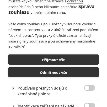
můžete kdykoli změnit na stránce s
ochranou
Správa
osobních údajů
nebo kliknutím na tlačítko
souhlasu
v levém dolním rohu.
Vaše volby souhlasu jsou uloženy v souboru cookie s
názvem "euconsent-v2" a v úložišti zařízení pod klíčem
"cookiehub-ac". Tyto prvky úložiště zaznamenávají
vaše signály souhlasu a jsou uchovávány maximálně
12 měsíců.
Irčan: Pusťte si delší
dokument o natáčení
Přijmout vše
Scorseseho mafiánského
Odmítnout vše
opusu
Používání přesných údajů o
Napsal:
Jaroslav Mrázek - (Jaaaara)
, 25.12.2020 19:00

zeměpisné poloze
Identifikace zařízení na základě