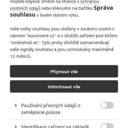
můžete kdykoli změnit na stránce s
ochranou
Správa
osobních údajů
nebo kliknutím na tlačítko
souhlasu
v levém dolním rohu.
Jack065
| 2020-12-26 18:53:22 |
0
0
Já měl největší problém s tím omlazením. Kvůli tomu jsem
Vaše volby souhlasu jsou uloženy v souboru cookie s
to málem nedokoukal, protože dívat se na člověka, který
názvem "euconsent-v2" a v úložišti zařízení pod klíčem
vypadá v obličeji na 30, ale pohyby má stále jako 70 letý
člověk mě neuvěřitelně iritovalo.
"cookiehub-ac". Tyto prvky úložiště zaznamenávají
vaše signály souhlasu a jsou uchovávány maximálně
12 měsíců.
Přijmout vše
Jack065
| 2020-12-26 18:53:12 |
0
0
Já měl největší problém s tím omlazením. Kvůli tomu jsem
to málem nedokoukal, protože dívat se na člověka, který
Odmítnout vše
vypadá v obličeji na 30, ale pohyby má stále jako 70 letý
člověk mě neuvěřitelně iritovalo.
Používání přesných údajů o

zeměpisné poloze
Identifikace zařízení na základě