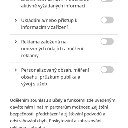

aktivně vyžádaných informací
PŘIDAT NOVÝ KOMENTÁŘ
Ukládání a/nebo přístup k

informacím v zařízení
Pro psaní komentářů, se přihlašte.
Reklama založená na
RECENZE FILMŮ

omezených údajích a měření
reklamy
10
Recenze: Zcela výjimečná Gerta
Schnirch nebarví hnus českých dějin
Personalizovaný obsah, měření
narůžovo

obsahu, průzkum publika a
5
Recenze: Záhada strašidelného
vývoj služeb
zámku úroveň štědrovečerních
pohádek nepozvedla
Udělením souhlasu s účely a funkcemi zde uvedenými
8
Recenze: Občanská válka
dáváte nám i našim partnerům možnost: Zajištění
bezpečnosti, předcházení a zjišťování podvodů a
odstraňování chyb, Poskytování a zobrazování
reklamy a obsahu
Recenze: Godzilla x Kong: Nové