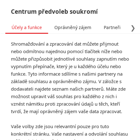
Centrum předvoleb soukromí
❯
Účely a funkce
Oprávněný zájem
Partneři
Pro
Tog
Shromažďování a zpracování dat můžete přijmout
navi
nebo odmítnou najednou pomocí tlačítek níže nebo
můžete přizpůsobit jednotlivé souhlasy zapnutím nebo
Irčan: Pusťte si delší
vypnutím přepínače, který je u každého účelu nebo
funkce. Tyto informace sdílíme s našimi partnery na
dokument o natáčení
základě souhlasu a oprávněného zájmu. V záložce s
Scorseseho mafiánského
dodavateli najdete seznam našich partnerů. Máte zde
možnost upravit váš souhlas pro každého z nich i
opusu
vznést námitku proti zpracování údajů u těch, kteří
tvrdí, že mají oprávněný zájem vaše data zpracovat.
Napsal:
Jaroslav Mrázek - (Jaaaara)
, 25.12.2020 19:00
Vaše volby zde jsou relevantní pouze pro tuto
KOMENTÁŘE
2
konkrétní stránku. Vaše nastavení a odvolání souhlasu