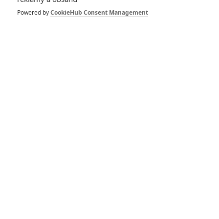
6
impérium
Powered by
CookieHub Consent Management
8
Recenze: Opičí muž
POSLEDNÍ KOMENTOVANÉ
3
ČLÁNEK | 01.08.2026 16:40
Marvel nečekaně zrušil již schválené pokračování
433
FILM | 01.08.2026 07:11
拆彈專家
1
ČLÁNEK | 30.07.2026 20:14
Děti krve a kostí: Regulérní trailer představuje akční fantasy
dobrodružství s vůní Afriky
1
ČLÁNEK | 30.07.2026 12:31