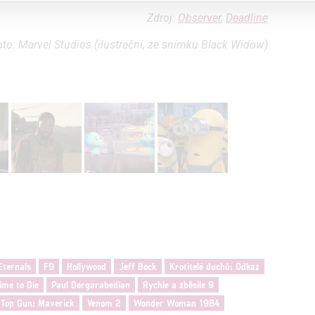
a založená na omezených údajích a měření reklamy
Zdroj:
Observer
,
Deadline
alizovaný obsah, měření obsahu, průzkum publika a vývoj
to: Marvel Studios (ilustrační, ze snímku Black Widow)
hlasu s účely a funkcemi zde uvedenými dáváte nám i našim pa
štění bezpečnosti, předcházení a zjišťování podvodů a odstraňov
a zobrazování reklamy a obsahu
Eternals
F9
Hollywood
Jeff Bock
Krotitelé duchů: Odkaz
ime to Die
Paul Dergarabedian
Rychle a zběsile 9
Top Gun: Maverick
Venom 2
Wonder Woman 1984