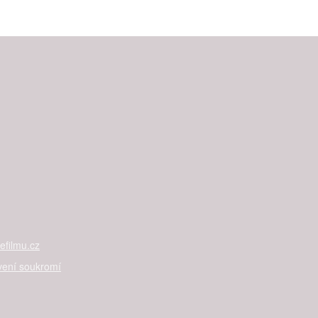
filmu.cz
vení soukromí