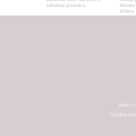
odkládají premiéru
Wonder
Widow 
Máte-li 
Ochrana osob