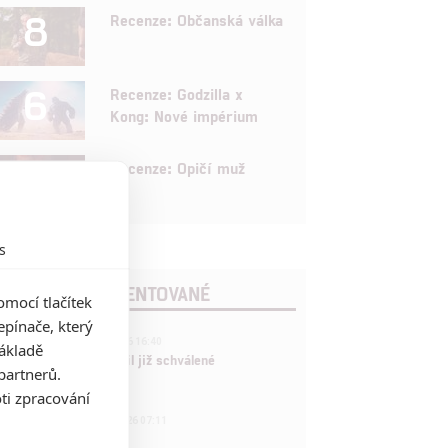
8
Recenze: Občanská válka
6
Recenze: Godzilla x
Kong: Nové impérium
8
Recenze: Opičí muž
s
POSLEDNÍ KOMENTOVANÉ
mocí tlačítek
pínače, který
3
ČLÁNEK | 01.08.2026 16:40
základě
Marvel nečekaně zrušil již schválené
partnerů.
pokračování
ti zpracování
433
FILM | 01.08.2026 07:11
拆彈專家