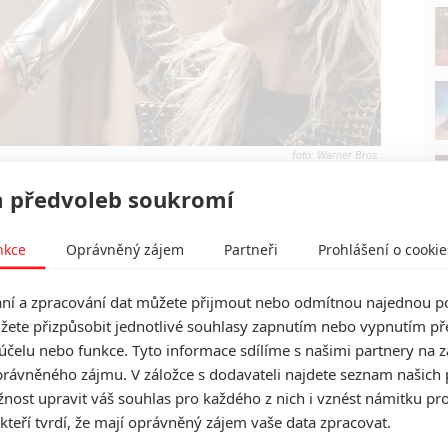
Warner Bros.
 Diana a Cheetah ve filmu Wonder Woman 1984
 předvoleb soukromí
ilmové tržby podívat do alternativní reality, v níž
é blockbustery byly do kin nasazeny dle plánu. Jak by
nkce
Oprávněný zájem
Partneři
Prohlášení o cookie
bbins
, hlavní analytik portálu
Box Office Pro
, si myslí,
í a zpracování dat můžete přijmout nebo odmítnou najednou po
ka
Black Widow
, pro stříbro by si přifrčela partička
žete přizpůsobit jednotlivé souhlasy zapnutím nebo vypnutím pře
 9
a o bronz by svedly tuhý boj snímky
Není čas
účelu nebo funkce. Tyto informace sdílíme s našimi partnery na 
Padouch přichází
. Topka nejúspěšnějších by dle jeho
rávněného zájmu. V záložce s dodavateli najdete seznam našich 
ost upravit váš souhlas pro každého z nich i vznést námitku pro
 kteří tvrdí, že mají oprávněný zájem vaše data zpracovat.