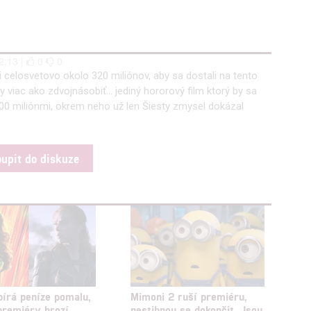
2:13 |
0
0
li celosvetovo okolo 320 miliónov, aby sa dostali na tento
 viac ako zdvojnásobiť... jediný hororový film ktorý by sa
700 miliónmi, okrem neho už len Šiesty zmysel dokázal
oupit do diskuze
bírá peníze pomalu,
Mimoni 2 ruší premiéru,
premiéry hrozí
nestihnou se dokončit. Jsou