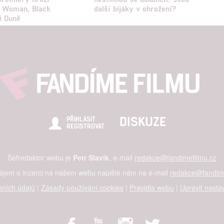
 Woman, Black
další bijáky v ohrožení?
i Duně
DISKUZE
PŘIHLÁSIT
REGISTROVAT
Šéfredaktor webu je
Petr Slavík
, e-mail
redakce@fandimefilmu.cz
zájem o inzerci na našem webu napište nám na e-mail
redakce@fandime
ních údajů
|
Zásady používání cookies
|
Pravidla webu
|
Upravit nasta