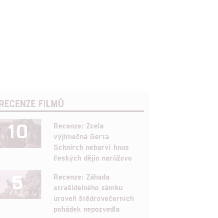
RECENZE FILMŮ
10
Recenze: Zcela
výjimečná Gerta
Schnirch nebarví hnus
českých dějin narůžovo
5
Recenze: Záhada
strašidelného zámku
úroveň štědrovečerních
pohádek nepozvedla