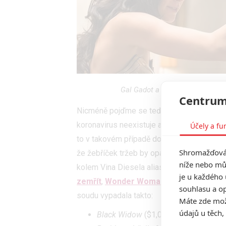
Gal Gadot a Kristen Wiig jako
Centrum
Nicméně pojďme se teď očima odborníků na f
koronavirus neexistuje a všechny plánovan
Účely a fu
to v takovém případě dopadlo?
Shawn Ro
Shromažďován
že žebříček tržeb by opanovala marvelov
níže nebo mů
kolem Vina Diesela alias
Rychle a zběsile
je u každého 
zemřít
,
Wonder Woman 1984
a
Mimoni: 
souhlasu a op
soudu vypadala takto:
Máte zde možn
údajů u těch,
Black Widow
($1,05 miliardy)