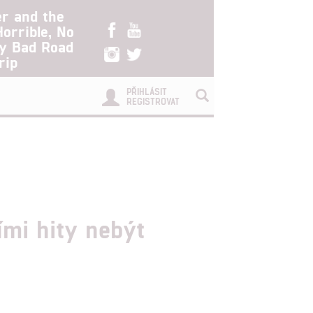
er and the
Horrible, No
ry Bad Road
rip
PŘIHLÁSIT
REGISTROVAT
ími hity nebýt