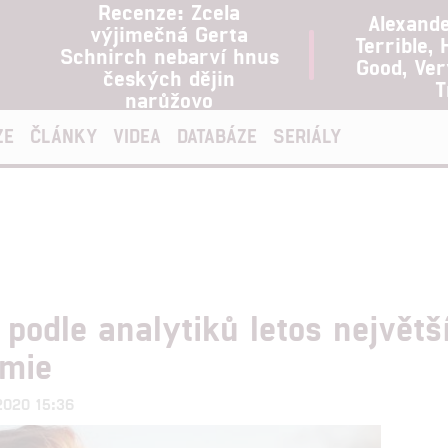
Recenze: Zcela
Alexand
výjimečná Gerta
Terrible, 
Schnirch nebarví hnus
Good, Ve
českých dějin
T
narůžovo
ZE
ČLÁNKY
VIDEA
DATABÁZE
SERIÁLY
 podle analytiků letos největš
emie
.2020 15:36