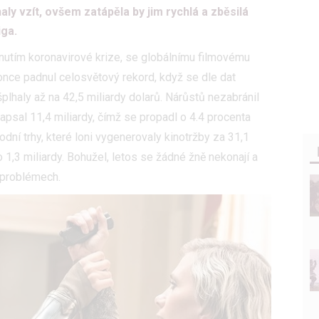
ly vzít, ovšem zatápěla by jim rychlá a zběsilá
iga.
nutím koronavirové krize, se globálnímu filmovému
once padnul celosvětový rekord, když se dle dat
šplhaly až na 42,5 miliardy dolarů. Nárůstů nezabránil
zapsal 11,4 miliardy, čímž se propadl o 4.4 procenta
dní trhy, které loni vygenerovaly kinotržby za 31,1
 1,3 miliardy. Bohužel, letos se žádné žně nekonají a
h problémech.