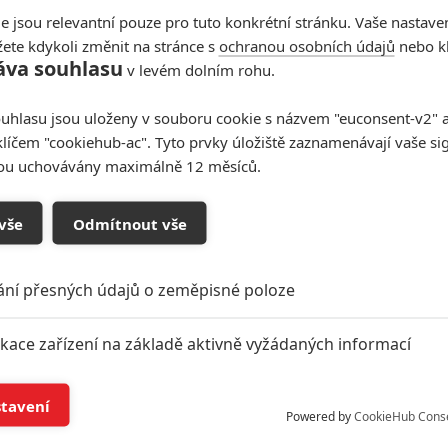
e jsou relevantní pouze pro tuto konkrétní stránku. Vaše nastave
ete kdykoli změnit na stránce s
ochranou osobních údajů
nebo kl
)
áva souhlasu
v levém dolním rohu.
ionů)
uhlasu jsou uloženy v souboru cookie s názvem "euconsent-v2" a 
klíčem "cookiehub-ac". Tyto prvky úložiště zaznamenávají vaše si
sou uchovávány maximálně 12 měsíců.
vše
Odmítnout vše
or Relations
to vidí podobně, přičemž by možná trošku
ání přesných údajů o zeměpisné poloze
kvápko roku by považoval sci-fi komedii
Krotitelé
inek nepochybuje ani
Paul Dergarabedian
z analytické
ikace zařízení na základě aktivně vyžádaných informací
iardové zářezy pro
Wonder Woman 1984
i
Black Widow
.
mřít
, akční nářez
Rychle a zběsile
9
a animáky
Duše
a
í a/nebo přístup k informacím v zařízení
stavení
edvedl i Tom Cruise s
Top Gunem 2
a černým koněm
Powered by
CookieHub Cons
iché místo 2
.