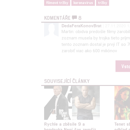
filmové tržby
koronavirus
tržby
KOMENTÁŘE
8
DedaFeraKonovBrat
| 27.11.2020 1
Martin: obidva predošle filmy zarobi
zoznam musela by trojka tieto príjmy
tento zoznam dostal je prvý IT so 
zarobiť viac ako 600 miliónov
Vst
SOUVISEJÍCÍ ČLÁNKY
Rychle a zběsile 9 a
Tenet s
bondovka Není čas zemřít
odklad 