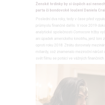
Ženské hrdinky by si úspěch asi nenecha
parta či bondovské loučení Daniela Cra
Poslední dva roky, tedy v čase před vypuk
průmyslu finančně dařilo. V roce 2019 dok
analytické společnosti
Comscore
tržby vy
ani úpadek amerického kinotrhu, jenž loni 
oproti roku 2018. Ztrátu dorovnaly mezináro
miliardy, což znamenalo meziroční nárůst o
svět filmu se potácí ve vážných finančníc