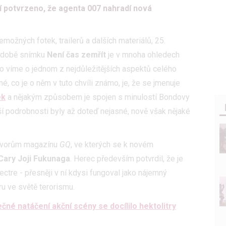
tí potvrzeno, že agenta 007 nahradí nová
možných fotek, trailerů a dalších materiálů, 25.
odobě snímku
Není čas zemřít
je v mnoha ohledech
o víme o jednom z nejdůležitějších aspektů celého
né, co je o něm v tuto chvíli známo, je, že se jmenuje
ek
a nějakým způsobem je spojen s minulostí Bondovy
lší podrobnosti byly až doteď nejasné, nově však nějaké
ovorům magazínu
GQ
, ve kterých se k novém
Cary Joji Fukunaga
. Herec především potvrdil, že je
ctre - přesněji v ní kdysi fungoval jako nájemný
u ve světě terorismu.
čné natáčení akční scény se docílilo hektolitry