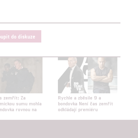
oupit do diskuze
s zemřít: Za
Rychle a zběsile 9 a
omickou sumu mohla
bondovka Není čas zemřít
ndovka rovnou na
odkládají premiéru