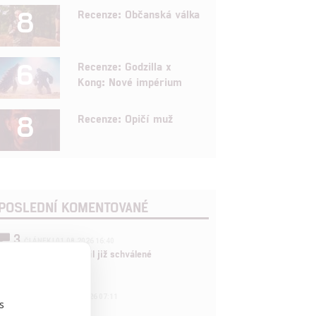
8
Recenze: Občanská válka
6
Recenze: Godzilla x
Kong: Nové impérium
8
Recenze: Opičí muž
POSLEDNÍ KOMENTOVANÉ
3
ČLÁNEK | 01.08.2026 16:40
Marvel nečekaně zrušil již schválené
pokračování
433
FILM | 01.08.2026 07:11
s
拆彈專家