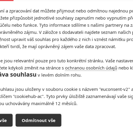
načení 007. Tato informace původně unikla již minulý
í a zpracování dat můžete přijmout nebo odmítnou najednou po
u ze strany některých fanoušků
, kteří se občas mylně
žete přizpůsobit jednotlivé souhlasy zapnutím nebo vypnutím pře
námá například z
Captain Marvel
) stane novým Bondem.
účelu nebo funkce. Tyto informace sdílíme s našimi partnery na 
 označení. Ve finále je úplně jedno, jakou roli ve
rávněného zájmu. V záložce s dodavateli najdete seznam našich 
slné osobní útoky, které Lashana musí (kvůli přijetí
ost upravit váš souhlas pro každého z nich i vznést námitku pro
že se křiklouny snaží nevnímat a raději se soustředí na
 kteří tvrdí, že mají oprávněný zájem vaše data zpracovat.
posouvá, a že ona sama může být součástí něčeho
e jsou relevantní pouze pro tuto konkrétní stránku. Vaše nastave
ete kdykoli změnit na stránce s
ochranou osobních údajů
nebo kl
 Safina blíže představuje. V galerii pak najdete několik
áva souhlasu
v levém dolním rohu.
uhlasu jsou uloženy v souboru cookie s názvem "euconsent-v2" a 
klíčem "cookiehub-ac". Tyto prvky úložiště zaznamenávají vaše si
sou uchovávány maximálně 12 měsíců.
vše
Odmítnout vše