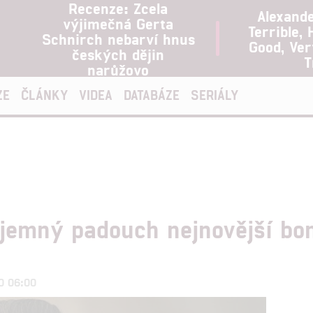
Recenze: Zcela
Alexand
výjimečná Gerta
Terrible, 
Schnirch nebarví hnus
Good, Ve
českých dějin
T
narůžovo
ZE
ČLÁNKY
VIDEA
DATABÁZE
SERIÁLY
ajemný padouch nejnovější bo
20 06:00