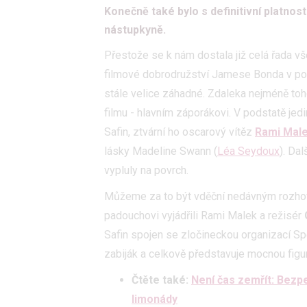
Konečně také bylo s definitivní platnos
nástupkyně.
Přestože se k nám dostala již celá řada vše
filmové dobrodružství Jamese Bonda v p
stále velice záhadné. Zdaleka nejméně toh
filmu - hlavním záporákovi. V podstatě jedi
Safin, ztvární ho oscarový vítěz
Rami Mal
lásky Madeline Swann (
Léa Seydoux
). Da
vypluly na povrch.
Můžeme za to být vděční nedávným rozh
padouchovi vyjádřili Rami Malek a režisér
Safin spojen se zločineckou organizací Spe
zabiják a celkově představuje mocnou figur
Čtěte také:
Není čas zemřít: Bezpe
limonády