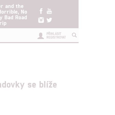
er and the
Horrible, No
ry Bad Road
rip
PŘIHLÁSIT
REGISTROVAT
ndovky se blíže