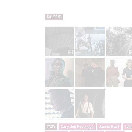
GALERIE
TAGY
Cary Joji Fukunaga
James Bond
Las