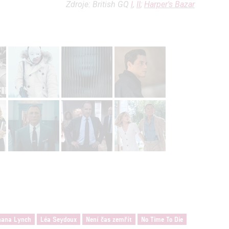
Zdroje: British GQ
I
,
II
;
Harper's Bazar
hana Lynch
Léa Seydoux
Není čas zemřít
No Time To Die