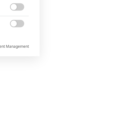


ent Management



rtnerům
ání chyb,