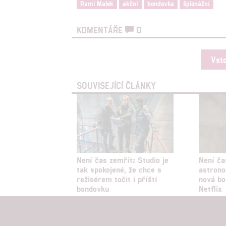
Rami Malek
akční
bondovka
špionážní
KOMENTÁŘE
0
Vst
SOUVISEJÍCÍ ČLÁNKY
Není čas zemřít: Studio je
Není ča
tak spokojené, že chce s
astron
režisérem točit i příští
nová bo
bondovku
Netflix