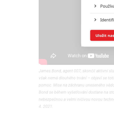
Použív
Identif
Ukládán
Uložit na
Reklam
Person
služeb
James Bond, agent 007, skončil aktivní sl
však nemá dlouhého trvání – objeví se totiž
Udělením sou
pomoc. Mise na záchranu uneseného vědce 
možnost: Zaji
Bond se během vyšetřování dostane na sto
Poskytování 
nebezpečnou a velmi ničivou novou technol
4. 2021.