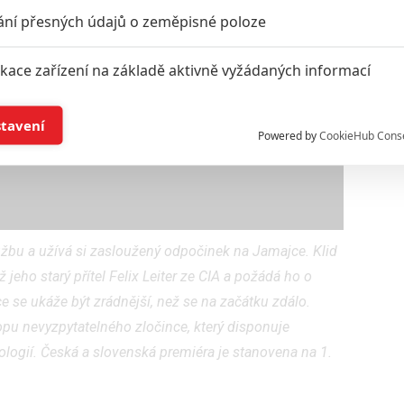
ání přesných údajů o zeměpisné poloze
ikace zařízení na základě aktivně vyžádaných informací
í a/nebo přístup k informacím v zařízení
stavení
Powered by
CookieHub Cons
a založená na omezených údajích a měření reklamy
alizovaný obsah, měření obsahu, průzkum publika a vývoj
užbu a užívá si zasloužený odpočinek na Jamajce. Klid
 jeho starý přítel Felix Leiter ze CIA a požádá ho o
hlasu s účely a funkcemi zde uvedenými dáváte nám i našim pa
se ukáže být zrádnější, než se na začátku zdálo.
štění bezpečnosti, předcházení a zjišťování podvodů a odstraňov
pu nevyzpytatelného zločince, který disponuje
a zobrazování reklamy a obsahu
ogií. Česká a slovenská premiéra je stanovena na 1.