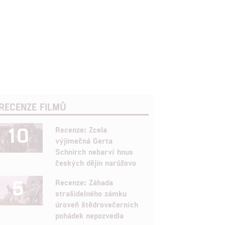
RECENZE FILMŮ
10
Recenze: Zcela
výjimečná Gerta
Schnirch nebarví hnus
českých dějin narůžovo
5
Recenze: Záhada
strašidelného zámku
úroveň štědrovečerních
pohádek nepozvedla