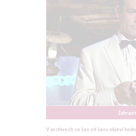
Zobrazi
V archivech se čas od času objeví hod