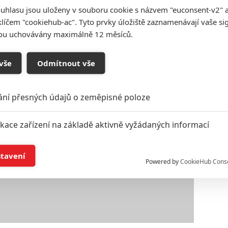
sknutí zábavné a zajímavé otázky se zřejmě blíží nule.
uhlasu jsou uloženy v souboru cookie s názvem "euconsent-v2" a 
klíčem "cookiehub-ac". Tyto prvky úložiště zaznamenávají vaše si
sou uchovávány maximálně 12 měsíců.
vše
Odmítnout vše
ání přesných údajů o zeměpisné poloze
ikace zařízení na základě aktivně vyžádaných informací
í a/nebo přístup k informacím v zařízení
stavení
Powered by
CookieHub Cons
a založená na omezených údajích a měření reklamy
alizovaný obsah, měření obsahu, průzkum publika a vývoj