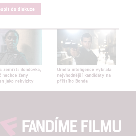
oupit do diskuze
s zemřít: Bondovka,
Umělá inteligence vybrala
ž nechce ženy
nejvhodnější kandidáty na
en jako rekvizity
příštího Bonda