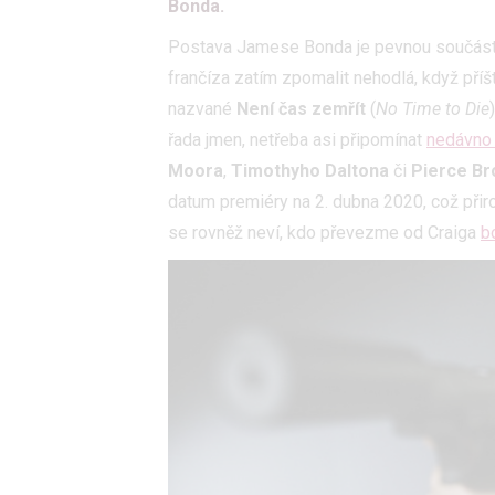
Bonda.
Postava Jamese Bonda je pevnou součástí 
frančíza zatím zpomalit nehodlá, když příš
nazvané
Není čas zemřít
(
No Time to Die
řada jmen, netřeba asi připomínat
nedávno
Moora
,
Timothyho Daltona
či
Pierce B
datum premiéry na 2. dubna 2020, což přiro
se rovněž neví, kdo převezme od Craiga
b