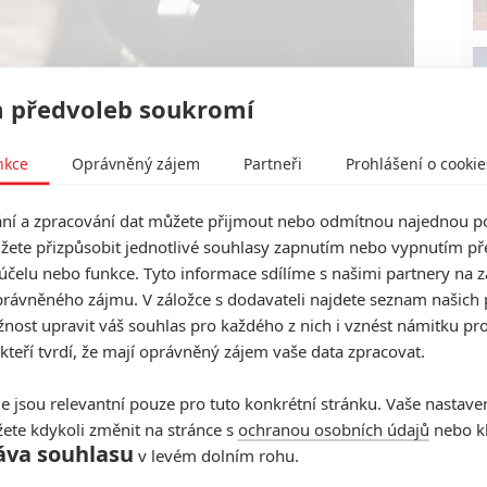
 předvoleb soukromí
MGM
nkce
Oprávněný zájem
Partneři
Prohlášení o cookie
 vyšlo najevo, že chlapík jménem James Bond sloužil
st možná byl skutečným špiónem. Někteří historici
í a zpracování dat můžete přijmout nebo odmítnou najednou po
rzuje i jeho manželka Janette. Ta má za to, že její dnes
žete přizpůsobit jednotlivé souhlasy zapnutím nebo vypnutím pře
né neustále hovořil o tom, že jej někdo sleduje a byl z
účelu nebo funkce. Tyto informace sdílíme s našimi partnery na 
a druhou stranu, řada archivářů a badatelů s takovým
rávněného zájmu. V záložce s dodavateli najdete seznam našich 
 soudu takovým závěrům takřka nic nenasvědčuje. Prý
ost upravit váš souhlas pro každého z nich i vznést námitku pro
 kteří tvrdí, že mají oprávněný zájem vaše data zpracovat.
ncem britské armády, nic víc.
onda před lety málem vystřídal James Brolin
e jsou relevantní pouze pro tuto konkrétní stránku. Vaše nastave
ete kdykoli změnit na stránce s
ochranou osobních údajů
nebo kl
 zmíněný Bond byl britským špiónem, ale na sto
áva souhlasu
v levém dolním rohu.
tomu, že dokumenty byly odtajněny ve chvíli, kdy