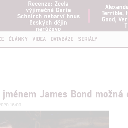
Recenze: Zcela
Alexand
výjimečná Gerta
Terrible, 
Schnirch nebarví hnus
Good, Ve
českých dějin
T
narůžovo
ZE
ČLÁNKY
VIDEA
DATABÁZE
SERIÁLY
t jménem James Bond možná o
.2020 16:00