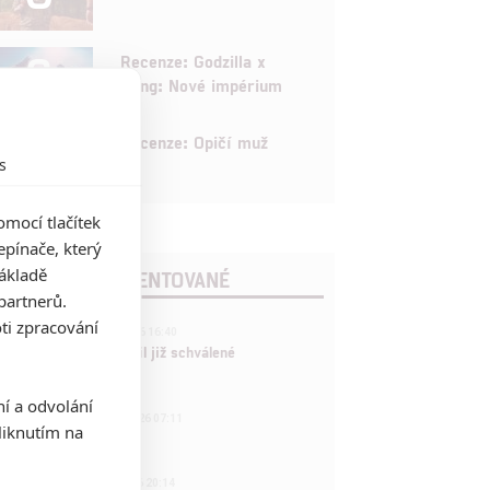
6
Recenze: Godzilla x
Kong: Nové impérium
8
Recenze: Opičí muž
s
mocí tlačítek
pínače, který
základě
POSLEDNÍ KOMENTOVANÉ
partnerů.
ti zpracování
3
ČLÁNEK | 01.08.2026 16:40
Marvel nečekaně zrušil již schválené
pokračování
ní a odvolání
433
FILM | 01.08.2026 07:11
iknutím na
拆彈專家
1
ČLÁNEK | 30.07.2026 20:14