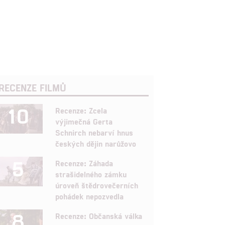
RECENZE FILMŮ
10
Recenze: Zcela
výjimečná Gerta
Schnirch nebarví hnus
českých dějin narůžovo
5
Recenze: Záhada
strašidelného zámku
úroveň štědrovečerních
pohádek nepozvedla
8
Recenze: Občanská válka