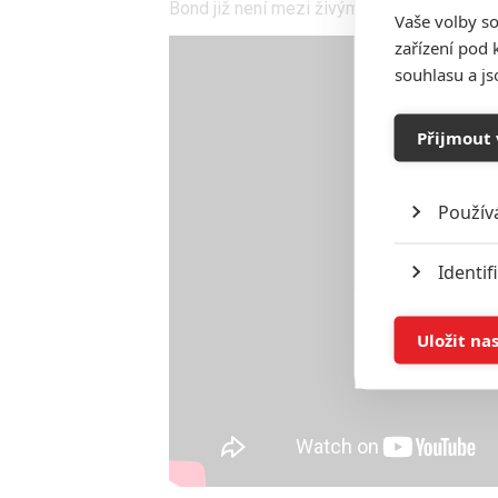
Bond již není mezi živými, šance na rozlou
Vaše volby so
zařízení pod 
souhlasu a j
Přijmout 
Použív
Identif
Ukládán
Uložit na
Reklam
Person
služeb