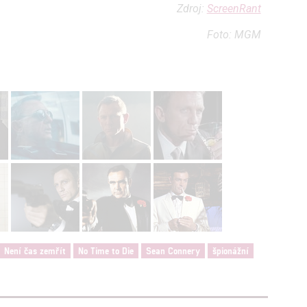
Zdroj:
ScreenRant
hlasu s účely a funkcemi zde uvedenými dáváte nám i našim pa
Foto: MGM
štění bezpečnosti, předcházení a zjišťování podvodů a odstraňov
a zobrazování reklamy a obsahu
Není čas zemřít
No Time to Die
Sean Connery
špionážní