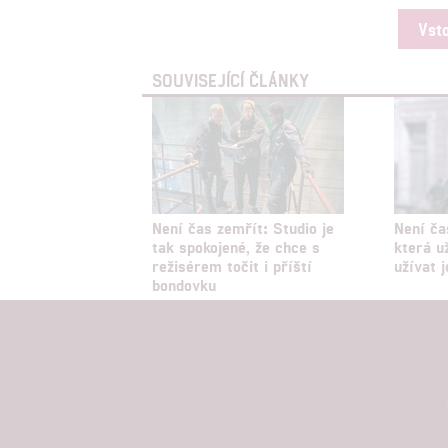
Vst
SOUVISEJÍCÍ ČLÁNKY
Není čas zemřít: Studio je
Není ča
tak spokojené, že chce s
která u
režisérem točit i příští
užívat j
bondovku