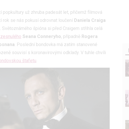
popkultury už zhruba padesát let, přičemž filmová
tí rok se nás pokusí odrovnat loučení
Daniela Craiga
). Světoznámého špióna si před Craigem střihla celá
 zesnulého
Seana Conneryho
, případně
Rogera
rosnana
. Poslední bondovka má zatím stanovené
zeně souvisí s koronavirovými odklady. V tuhle chvíli
ondovskou štafetu
.