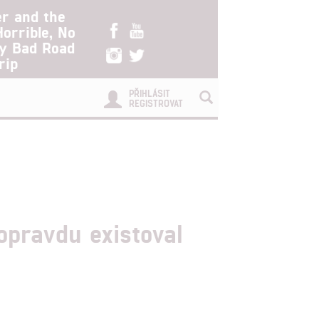
er and the
Horrible, No
ry Bad Road
rip
PŘIHLÁSIT
REGISTROVAT
pravdu existoval