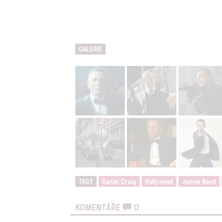
Udělením sou
možnost: Zaji
Poskytování 
GALERIE
TAGY
Daniel Craig
Hollywood
James Bond
KOMENTÁŘE
0