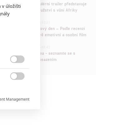
Děti krve a kostí: Regulérní trailer představuje
v úložišti
akční fantasy dobrodružství s vůní Afriky
gnály
1
ČLÁNEK | 30.07.2026 12:31
Spider-Man: Zbrusu nový den – Podle recenzí
máme čekat překvapivě emotivní a osobní film
1
ČLÁNEK | 30.07.2026 03:42
Velké preview: Odyssea - seznamte se s
maximálně nabitým obsazením


ent Management


