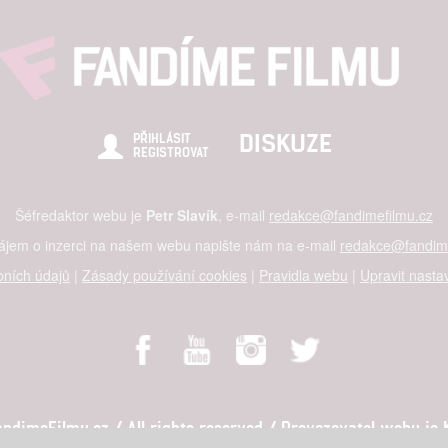
DISKUZE
PŘIHLÁSIT
REGISTROVAT
Šéfredaktor webu je
Petr Slavík
, e-mail
redakce@fandimefilmu.cz
zájem o inzerci na našem webu napište nám na e-mail
redakce@fandime
ních údajů
|
Zásady používání cookies
|
Pravidla webu
|
Upravit nasta
dimeFilmu.cz / All rights reserved / Provozovatel webu je Ko