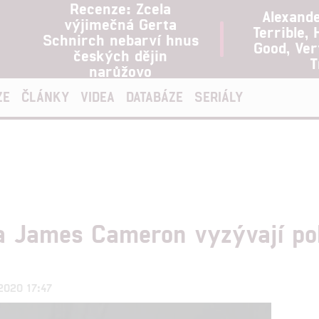
Recenze: Zcela
Alexand
výjimečná Gerta
Terrible, 
Schnirch nebarví hnus
Good, Ve
českých dějin
T
narůžovo
ZE
ČLÁNKY
VIDEA
DATABÁZE
SERIÁLY
a James Cameron vyzývají pol
.2020 17:47