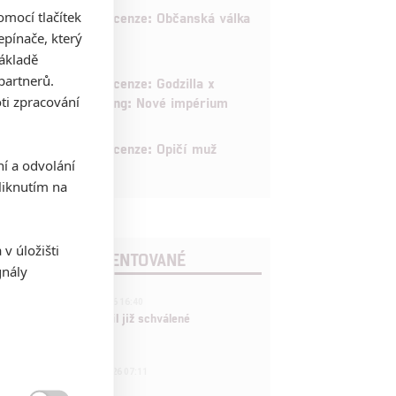
8
mocí tlačítek
Recenze: Občanská válka
pínače, který
základě
6
partnerů.
Recenze: Godzilla x
ti zpracování
Kong: Nové impérium
8
Recenze: Opičí muž
ní a odvolání
iknutím na
v úložišti
POSLEDNÍ KOMENTOVANÉ
gnály
3
ČLÁNEK | 01.08.2026 16:40
Marvel nečekaně zrušil již schválené
pokračování
433
FILM | 01.08.2026 07:11
拆彈專家