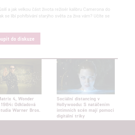
úsilí a jak velkou část života režisér kalibru Camerona do
k se líbí pohřbívání starýho světa za živa vám? Učíte se
oupit do diskuze
Matrix 4, Wonder
Sociální distancing v
1984: Odkladová
Hollywoodu: S natáčením
tudia Warner Bros.
intimních scén mají pomoci
digitální triky