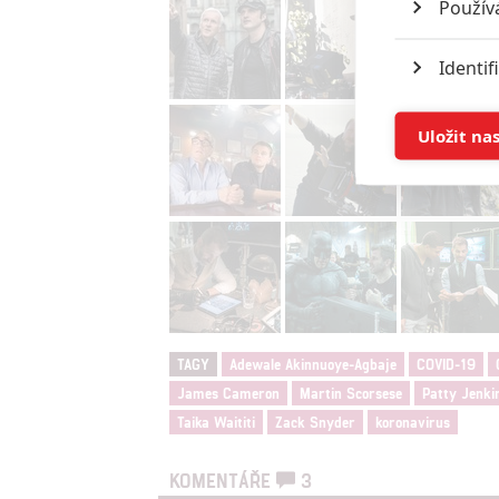
Použív
Identif
Ukládán
Uložit na
Reklam
Person
služeb
Udělením sou
možnost: Zaji
TAGY
Adewale Akinnuoye-Agbaje
COVID-19
Poskytování 
James Cameron
Martin Scorsese
Patty Jenki
Taika Waititi
Zack Snyder
koronavirus
KOMENTÁŘE
3