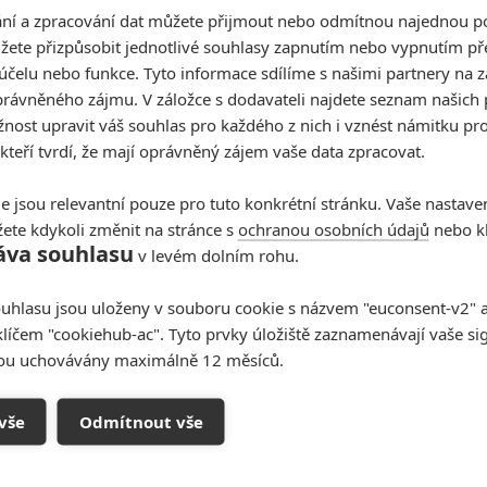
pousta filmů pofrčí přímo na VOD. Současně existuje
í a zpracování dat můžete přijmout nebo odmítnou najednou po
inodistribuce už nepodívají, jelikož studia je raději
žete přizpůsobit jednotlivé souhlasy zapnutím nebo vypnutím pře
tribuce.
účelu nebo funkce. Tyto informace sdílíme s našimi partnery na 
rávněného zájmu. V záložce s dodavateli najdete seznam našich 
ická kina zajímat i fanoušky v Evropě - Spojené státy
ost upravit váš souhlas pro každého z nich i vznést námitku pro
 a do velké míry rozhodují o tom, co Hollywood
 kteří tvrdí, že mají oprávněný zájem vaše data zpracovat.
očtem a jakým způsobem následně dané filmy
e jsou relevantní pouze pro tuto konkrétní stránku. Vaše nastave
ete kdykoli změnit na stránce s
ochranou osobních údajů
nebo kl
áva souhlasu
v levém dolním rohu.
Další kapitola »
uhlasu jsou uloženy v souboru cookie s názvem "euconsent-v2" a 
klíčem "cookiehub-ac". Tyto prvky úložiště zaznamenávají vaše si
sou uchovávány maximálně 12 měsíců.
vše
Odmítnout vše