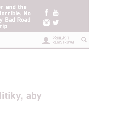
er and the
Horrible, No
ry Bad Road
rip
PŘIHLÁSIT
REGISTROVAT
itiky, aby