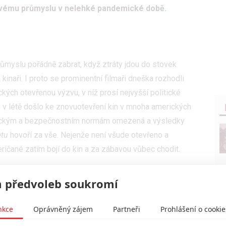
ovému průmyslu v nelehké pandemické době.
myslu pořádně zabrat, když ztráty jdou do stovek
 kinaři. I proto se prominentní filmaři dneška rozhodli
ých otevřenou výzvu, v níž prosí nejvyšší politické
 v létě došlo ke znovuotevření kin v mnoha amerických
enickým a bezpečnostním normám omezená a výsledky
etu
hovoří za vše. Nejenže není všude otevřeno a
eričané zatím bojí do kin a za zábavou vůbec chodit.
irot a další očekávané bijáky mění datum premiéry
 předvoleb soukromí
očekává nárůstu počtu pozitivně testovaných, což
l kinaře spasit, leč nestalo se (zatím utržil
v USA
nkce
Oprávněný zájem
Partneři
Prohlášení o cookie
ěžko pomůže z téhle šlamastyky samo. Navíc hrozí, že