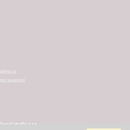
filmu.cz
vení soukromí
ncal studio s.r.o.