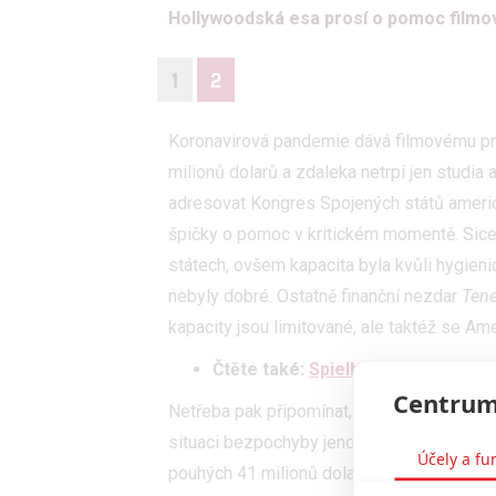
Hollywoodská esa prosí o pomoc film
1
2
Koronavirová pandemie dává filmovému prů
milionů dolarů a zdaleka netrpí jen studia a
adresovat Kongres Spojených států americk
špičky o pomoc v kritickém momentě. Sice
státech, ovšem kapacita byla kvůli hygi
nebyly dobré. Ostatně finanční nezdar
Ten
kapacity jsou limitované, ale taktéž se Am
Čtěte také:
Spielberg, Hercule Po
Centrum
Netřeba pak připomínat, že na podzim se 
situaci bezpochyby jenom zhorší.
Tenet
mě
Účely a fu
pouhých 41 milionů dolarů) a odvětví si t