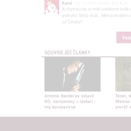
Karel
| 02.10.2020 22:36 |
0
0
A chytráci by si měli uvědomit kolik 
jednoho filmů vloží... Mimochodem ja
už Čínsky?
Vst
SOUVISEJÍCÍ ČLÁNKY
Antonio Banderas oslavil
Tenet, 
60. narozeniny v izolaci -
Woman 
má koronavirus
smršť s