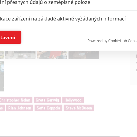
ání přesných údajů o zeměpisné poloze
ikace zařízení na základě aktivně vyžádaných informací
í a/nebo přístup k informacím v zařízení
stavení
Powered by
CookieHub Cons
a založená na omezených údajích a měření reklamy
alizovaný obsah, měření obsahu, průzkum publika a vývoj
hlasu s účely a funkcemi zde uvedenými dáváte nám i našim pa
štění bezpečnosti, předcházení a zjišťování podvodů a odstraňov
Christopher Nolan
Greta Gerwig
Hollywood
a zobrazování reklamy a obsahu
ns
Rian Johnson
Sofia Coppola
Steve McQueen