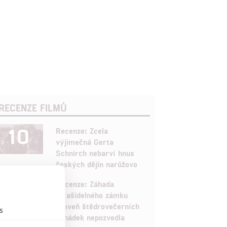
RECENZE FILMŮ
10
Recenze: Zcela
výjimečná Gerta
Schnirch nebarví hnus
českých dějin narůžovo
5
Recenze: Záhada
strašidelného zámku
úroveň štědrovečerních
s
pohádek nepozvedla