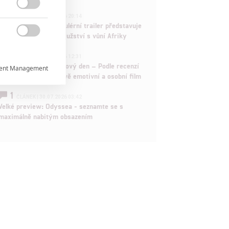

1
ČLÁNEK | 30.07.2026 20:14
Děti krve a kostí: Regulérní trailer představuje
akční fantasy dobrodružství s vůní Afriky

1
ČLÁNEK | 30.07.2026 12:31
Spider-Man: Zbrusu nový den – Podle recenzí
ent Management

máme čekat překvapivě emotivní a osobní film
1

ČLÁNEK | 30.07.2026 03:42
Velké preview: Odyssea - seznamte se s
maximálně nabitým obsazením

rtnerům
ání chyb,