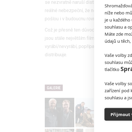
se nezvratně naruší distribuční model a s
Shromažďován
reálné nebezpeční, že některé žánry se do k
níže nebo mů
pošlou i v budoucnu rovnou do digitální dis
je u každého 
souhlasu a op
Což je přesně ten důvod, proč by měla amer
Máte zde možn
jsou stále největším filmovým trhem světa
údajů u těch,
vyrábí/nevyrábí, popřípadě s jakým rozp
Vaše volby zd
distribuuje.
souhlasu můž
Spr
tlačítko
Vaše volby so
GALERIE
zařízení pod 
souhlasu a j
Přijmout 