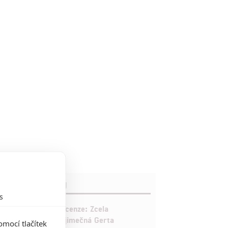
RECENZE FILMŮ
s
10
Recenze: Zcela
výjimečná Gerta
mocí tlačítek