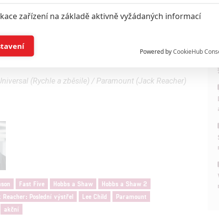
ikace zařízení na základě aktivně vyžádaných informací
nson
dne Pátek 10. dubna 2020
í a/nebo přístup k informacím v zařízení
stavení
Powered by
CookieHub Cons
Zdroj:
Deadline
,
Dwayne Johnson Facebook
a založená na omezených údajích a měření reklamy
Universal (Rychle a zběsile) / Paramount (Jack Reacher)
alizovaný obsah, měření obsahu, průzkum publika a vývoj
hlasu s účely a funkcemi zde uvedenými dáváte nám i našim pa
štění bezpečnosti, předcházení a zjišťování podvodů a odstraňov
a zobrazování reklamy a obsahu
nson
Fast Five
Hobbs a Shaw
Hobbs a Shaw 2
 Reacher: Poslední výstřel
Lee Child
Paramount
akční