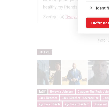
healthy my friends. D
Identif
Zveřejnil(a)
Dwayne The Rock Joh
Ukládán
Uložit na
Reklam
Foto: 
Person
GALERIE
služeb
Udělením sou
možnost: Zaji
Poskytování 
TAGY
Dwayne Johnson
Dwayne The Rock Joh
Jack Reacher
Jack Reacher: Nevracej se
Jack
Rychle a zběsile
Rychle a zběsile 5
Universal