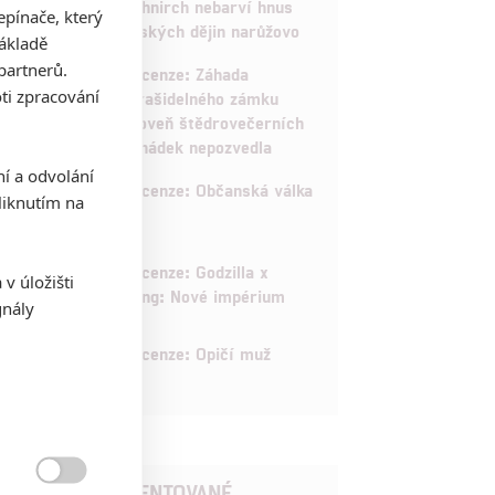
Schnirch nebarví hnus
pínače, který
českých dějin narůžovo
základě
partnerů.
5
Recenze: Záhada
ti zpracování
strašidelného zámku
úroveň štědrovečerních
pohádek nepozvedla
ní a odvolání
8
Recenze: Občanská válka
iknutím na
6
Recenze: Godzilla x
v úložišti
Kong: Nové impérium
gnály
8
Recenze: Opičí muž
POSLEDNÍ KOMENTOVANÉ
