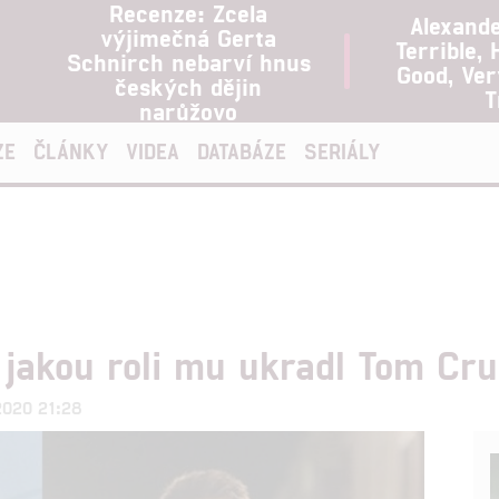
Recenze: Zcela
Alexand
výjimečná Gerta
Terrible, 
Schnirch nebarví hnus
Good, Ve
českých dějin
T
narůžovo
ZE
ČLÁNKY
VIDEA
DATABÁZE
SERIÁLY
 jakou roli mu ukradl Tom Cru
.2020 21:28