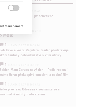
3
ČLÁNEK | 01.08.2026 16:40

Marvel nečekaně zrušil již schválené
pokračování
ent Management

433
FILM | 01.08.2026 07:11
拆彈專家

1
ČLÁNEK | 30.07.2026 20:14
Děti krve a kostí: Regulérní trailer představuje

akční fantasy dobrodružství s vůní Afriky
1
ČLÁNEK | 30.07.2026 12:31
rtnerům
Spider-Man: Zbrusu nový den – Podle recenzí
ání chyb,
máme čekat překvapivě emotivní a osobní film
1
ČLÁNEK | 30.07.2026 03:42
Velké preview: Odyssea - seznamte se s
maximálně nabitým obsazením