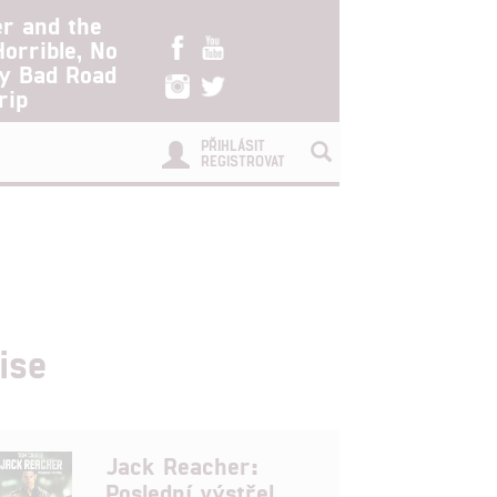
er and the
Horrible, No
ry Bad Road
rip
PŘIHLÁSIT
REGISTROVAT
ise
Jack Reacher:
Poslední výstřel