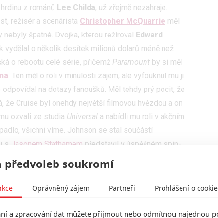
, hrdinu z románů
Lee Childa
, už zřejmě nezahraje.
st, režisér a scenárista
Christopher McQuarrie
měl
y nebyly špatné. Dvojka, kterou režíroval
Edward
ek vydělal o několik desítek milionů dolarů méně než
ká o rebootu celé série, přičemž
Paramount
by si měl
na
. Ten měl o roli v minulosti zájem, ale vyfouknul mu ji
e odpovídal na dotazy fanoušků. Měl tehdy prý pocit, že
 že Cruise byl onehdy největší filmovou hvězdou a on
 mu ozvali ze studia
Universal
a nabídli mu roli v akčním
opadlo, všichni víme. Johnson se stal součástí
lu s
Jasonem Stathamem
představil v úspěšném spin-
 předvoleb soukromí
e sešel s Keanu Reevesem
nkce
Oprávněný zájem
Partneři
Prohlášení o cookie
ět jej odmítnutí vlastně nemrzí. Postavu Reachera
 prý měl velmi malý manévrovací postoj v tom, jak
í a zpracování dat můžete přijmout nebo odmítnou najednou po