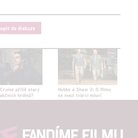
oupit do diskuze
Cruise příliš starý
Hobbs a Shaw 2: O filmu
 akčních hrdinů?
se mezi tvůrci mluví