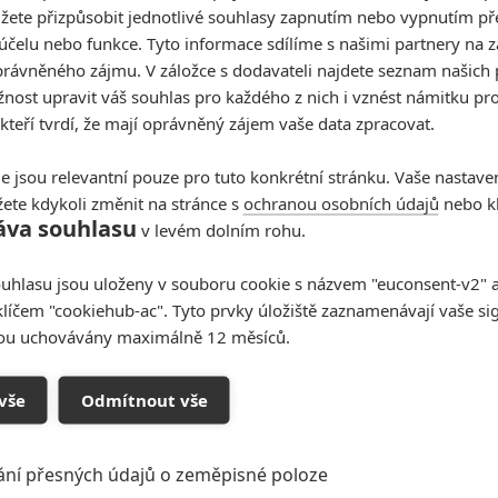
y si charakter přizpůsobit tak, jak by sám chtěl, což
žete přizpůsobit jednotlivé souhlasy zapnutím nebo vypnutím pře
účelu nebo funkce. Tyto informace sdílíme s našimi partnery na 
rávněného zájmu. V záložce s dodavateli najdete seznam našich 
okračování snímku
Hobbs a Shaw
, když prozradil, že
ost upravit váš souhlas pro každého z nich i vznést námitku pro
 skvěle napsané postavy, nikoliv jen oběti Hobbsova
 kteří tvrdí, že mají oprávněný zájem vaše data zpracovat.
 - padouchy, hrdiny i antihrdiny."
Fanoušci (mírně
e jsou relevantní pouze pro tuto konkrétní stránku. Vaše nastave
co těšit!
ete kdykoli změnit na stránce s
ochranou osobních údajů
nebo kl
áva souhlasu
v levém dolním rohu.
nted But Didn't Get
in film Was there a movie role I really wanted,
uhlasu jsou uloženy v souboru cookie s názvem "euconsent-v2" a 
e role was Jack Reacher. The actor was Tom
klíčem "cookiehub-ac". Tyto prvky úložiště zaznamenávají vaše si
m happy he got it. Universe works in funny
sou uchovávány maximálně 12 měsíců.
ut on me, another door opened with the
from scratch that was of my DNA. The one and
vše
Odmítnout vše
d reality defying, always winkin’ and having fun
BBS. Let the good times roll Thanks for
ání přesných údajů o zeměpisné poloze
your holiday weekend. Most importantly, stay