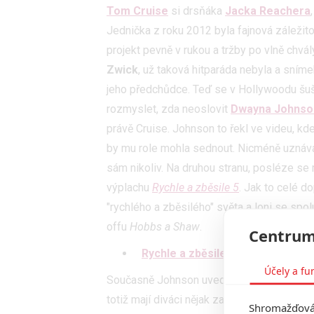
Tom Cruise
si drsňáka
Jacka Reachera
Jednička z roku 2012 byla fajnová záležito
projekt pevně v rukou a tržby po vlně chvál
Zwick
, už taková hitparáda nebyla a sním
jeho předchůdce. Teď se v Hollywoodu šuš
rozmyslet, zda neoslovit
Dwayna Johnso
právě Cruise. Johnson to řekl ve videu, kd
by mu role mohla sednout. Nicméně uznává,
sám nikoliv. Na druhou stranu, posléze se
výplachu
Rychle a zběsile 5
. Jak to celé d
"rychlého a zběsilého" světa a loni se spo
offu
Hobbs a Shaw
.
Centrum
Rychle a zběsile: Scenárista s
Účely a fu
Současně Johnson uvedl, že při pohledu zp
totiž mají diváci nějak zafixovanou a on by
Shromažďován