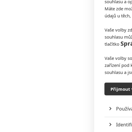
souhlasu a op
Máte zde možn
údajů u těch,
Vaše volby zd
souhlasu můž
Spr
tlačítko
Vaše volby so
zařízení pod 
souhlasu a j
Přijmout 
Použív
Identif