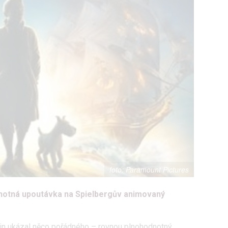
Paramount Pictures
dnotná upoutávka na Spielbergův animovaný
in ukázal něco pořádného – rovnou plnohodnotný