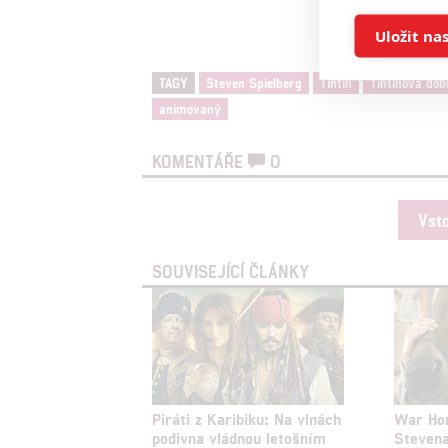
Ukládán
Uložit na
Reklam
TAGY
Steven Spielberg
Tintin
Tintinova dob
animovaný
Person
služeb
KOMENTÁŘE
0
Udělením sou
Vst
možnost: Zaji
Poskytování 
SOUVISEJÍCÍ ČLÁNKY
Piráti z Karibiku: Na vlnách
War Hor
podivna vládnou letošním
Stevena