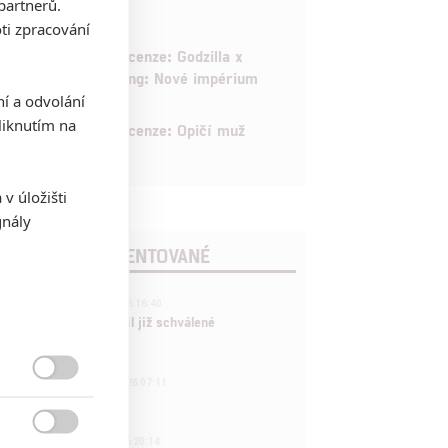
partnerů.
ti zpracování
6
Recenze: Godzilla x
Kong: Nové impérium
ní a odvolání
iknutím na
8
Recenze: Opičí muž
v úložišti
gnály
POSLEDNÍ KOMENTOVANÉ
3
ČLÁNEK | 01.08.2026 16:40
Marvel nečekaně zrušil již schválené
pokračování
433
FILM | 01.08.2026 07:11

拆彈專家
1

ČLÁNEK | 30.07.2026 20:14