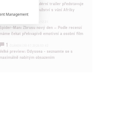
Děti krve a kostí: Regulérní trailer představuje
akční fantasy dobrodružství s vůní Afriky
ent Management

1
ČLÁNEK | 30.07.2026 12:31
Spider-Man: Zbrusu nový den – Podle recenzí

máme čekat překvapivě emotivní a osobní film
1
ČLÁNEK | 30.07.2026 03:42

Velké preview: Odyssea - seznamte se s
maximálně nabitým obsazením
rtnerům
ání chyb,