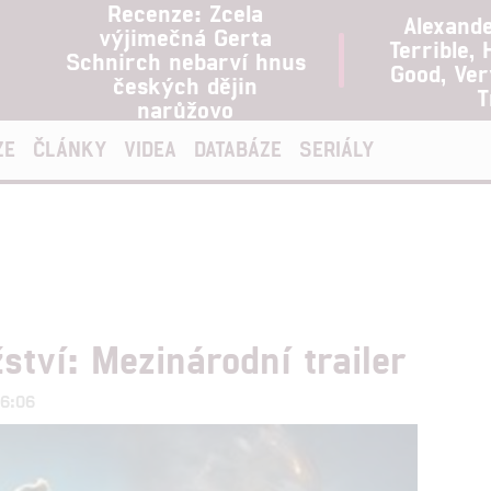
Recenze: Zcela
Alexand
výjimečná Gerta
Terrible, 
Schnirch nebarví hnus
Good, Ve
českých dějin
T
narůžovo
ZE
ČLÁNKY
VIDEA
DATABÁZE
SERIÁLY
ství: Mezinárodní trailer
16:06