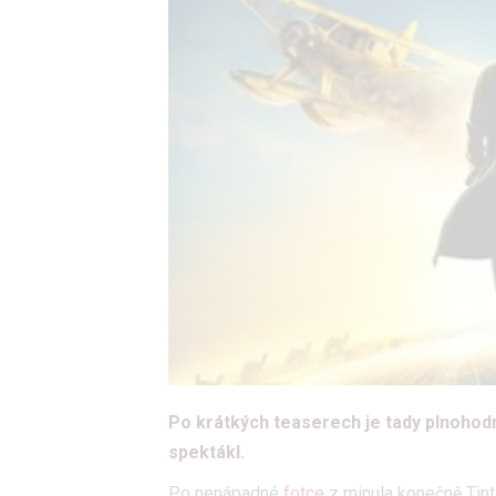
Po krátkých teaserech je tady plnoho
spektákl.
Po nenápadné
fotce
z minula konečně Tint