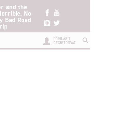
er and the
Horrible, No
ry Bad Road
rip
PŘIHLÁSIT
REGISTROVAT