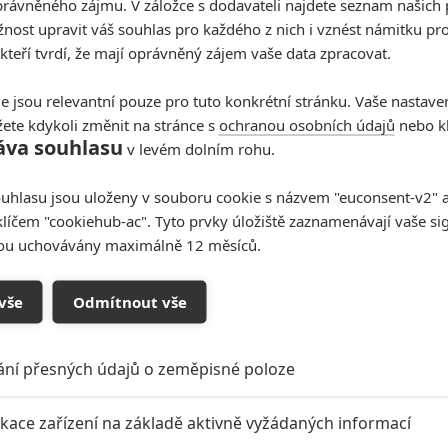
rávněného zájmu. V záložce s dodavateli najdete seznam našich 
ost upravit váš souhlas pro každého z nich i vznést námitku pro
 kteří tvrdí, že mají oprávněný zájem vaše data zpracovat.
e jsou relevantní pouze pro tuto konkrétní stránku. Vaše nastave
ete kdykoli změnit na stránce s
ochranou osobních údajů
nebo kl
áva souhlasu
v levém dolním rohu.
uhlasu jsou uloženy v souboru cookie s názvem "euconsent-v2" a 
klíčem "cookiehub-ac". Tyto prvky úložiště zaznamenávají vaše si
sou uchovávány maximálně 12 měsíců.
vše
Odmítnout vše
ání přesných údajů o zeměpisné poloze
ikace zařízení na základě aktivně vyžádaných informací