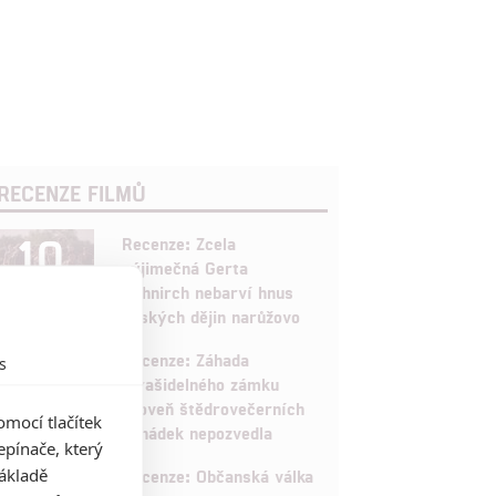
RECENZE FILMŮ
10
Recenze: Zcela
výjimečná Gerta
Schnirch nebarví hnus
českých dějin narůžovo
5
Recenze: Záhada
s
strašidelného zámku
úroveň štědrovečerních
mocí tlačítek
pohádek nepozvedla
pínače, který
8
základě
Recenze: Občanská válka