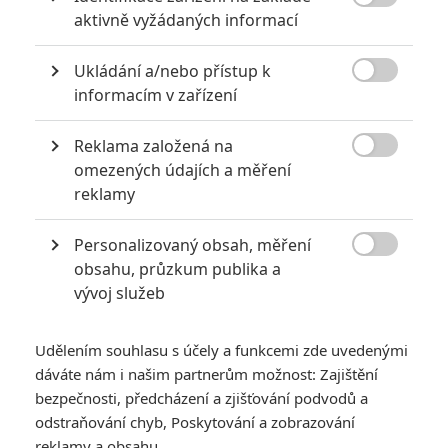

aktivně vyžádaných informací
Ukládání a/nebo přístup k

informacím v zařízení
Reklama založená na
Lionsgate

omezených údajích a měření
Zobrazit dalších 12 obrázků
reklamy
Personalizovaný obsah, měření
Jeho vizi přemění v realitu tvůrci, kteří připravili

obsahu, průzkum publika a
předchozí díly série. Chrisova revoluce už má i datum
vývoj služeb
premiéry.
U hororových sérií je zvykem, že nikdy zcela nekončí. Když
Udělením souhlasu s účely a funkcemi zde uvedenými
zabiják umře, tak se prostě vzkřísí, někdo převezme jeho
dáváte nám i našim partnerům možnost: Zajištění
úděl, dostaneme prequel, remake nebo se pár dílů série
bezpečnosti, předcházení a zjišťování podvodů a
ignoruje a můžete vesele navazovat na klasiku. Nikdo tedy
odstraňování chyb, Poskytování a zobrazování
reklamy a obsahu