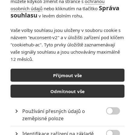
můžete kdykoli změnit na stránce s
ochranou
Správa
osobních údajů
nebo kliknutím na tlačítko
souhlasu
v levém dolním rohu.
Vaše volby souhlasu jsou uloženy v souboru cookie s
názvem "euconsent-v2" a v úložišti zařízení pod klíčem
"cookiehub-ac". Tyto prvky úložiště zaznamenávají
vaše signály souhlasu a jsou uchovávány maximálně
12 měsíců.
Saw: Novou verzi mučivé
série připravuje komik
Přijmout vše
Chris Rock
Odmítnout vše
Napsal:
Petr Slavík - (Anarvin)
, 18.05.2019 17:12
Používání přesných údajů o

zeměpisné poloze
Identifikace zařízení na základě