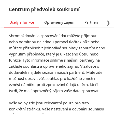
Centrum předvoleb soukromí
❯
Účely a funkce
Oprávněný zájem
Partneři
Pro
Tog
Shromažďování a zpracování dat můžete přijmout
navi
nebo odmítnou najednou pomocí tlačítek níže nebo
můžete přizpůsobit jednotlivé souhlasy zapnutím nebo
vypnutím přepínače, který je u každého účelu nebo
funkce. Tyto informace sdílíme s našimi partnery na
základě souhlasu a oprávněného zájmu. V záložce s
dodavateli najdete seznam našich partnerů. Máte zde
možnost upravit váš souhlas pro každého z nich i
vznést námitku proti zpracování údajů u těch, kteří
tvrdí, že mají oprávněný zájem vaše data zpracovat.
Vaše volby zde jsou relevantní pouze pro tuto
konkrétní stránku. Vaše nastavení a odvolání souhlasu