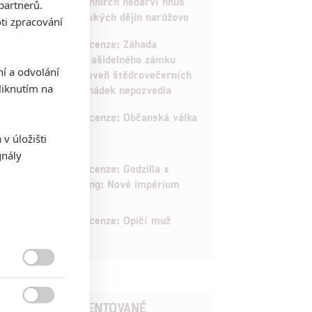
Schnirch nebarví hnus
partnerů.
českých dějin narůžovo
ti zpracování
5
Recenze: Záhada
strašidelného zámku
ní a odvolání
úroveň štědrovečerních
iknutím na
pohádek nepozvedla
8
Recenze: Občanská válka
v úložišti
gnály
6
Recenze: Godzilla x
Kong: Nové impérium
8
Recenze: Opičí muž

POSLEDNÍ KOMENTOVANÉ
