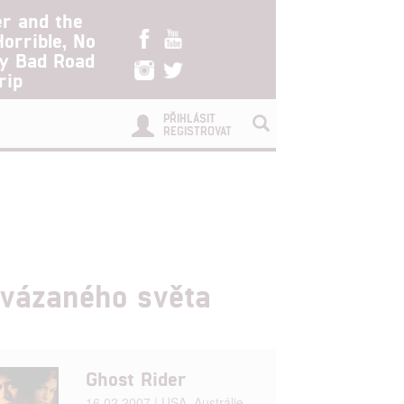
er and the
Horrible, No
ry Bad Road
rip
PŘIHLÁSIT
REGISTROVAT
ovázaného světa
Ghost Rider
16.02.2007 | USA, Austrálie