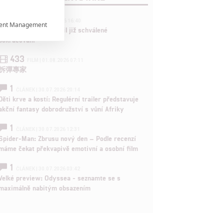
3
ČLÁNEK | 01.08.2026 16:40
ent Management

Marvel nečekaně zrušil již schválené
pokračování

433
FILM | 01.08.2026 07:11
拆彈專家

1
ČLÁNEK | 30.07.2026 20:14
Děti krve a kostí: Regulérní trailer představuje
akční fantasy dobrodružství s vůní Afriky
rtnerům
ání chyb,
1
ČLÁNEK | 30.07.2026 12:31
Spider-Man: Zbrusu nový den – Podle recenzí
máme čekat překvapivě emotivní a osobní film
1
ČLÁNEK | 30.07.2026 03:42
Velké preview: Odyssea - seznamte se s
maximálně nabitým obsazením