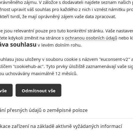
rávněného zájmu. V záložce s dodavateli najdete seznam našich 
ších drbů měli vidět ve filmu, popřípadě v minisérii na
ost upravit váš souhlas pro každého z nich i vznést námitku pro
, kterou vídáme na televizních obrazovkách. Zároveň by
 kteří tvrdí, že mají oprávněný zájem vaše data zpracovat.
e potom bude se současným Ghost Riderem?
nikdy nedával marveláckým seriálům nějakou extra
e jsou relevantní pouze pro tuto konkrétní stránku. Vaše nastave
ová část
Marvelu
bude
Agenty SHIELDu
i nový seriál z
ete kdykoli změnit na stránce s
ochranou osobních údajů
nebo kl
áva souhlasu
v levém dolním rohu.
é informace, pak samozřejmě budeme moudřejší. Co na
uhlasu jsou uloženy v souboru cookie s názvem "euconsent-v2" a 
vidět jako součást
Marvel Cinematic Universe
? A vadilo
klíčem "cookiehub-ac". Tyto prvky úložiště zaznamenávají vaše si
ní Ghost Rideři (Jeden v MCU a jeden v
sou uchovávány maximálně 12 měsíců.
ůbec žádnou spojitost?
vše
Odmítnout vše
Zdroje:
MCU Cosmic
ání přesných údajů o zeměpisné poloze
ikace zařízení na základě aktivně vyžádaných informací