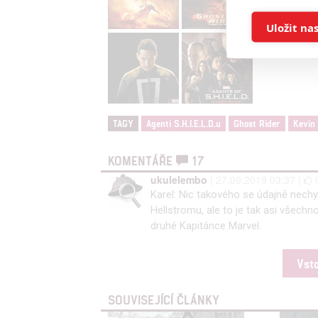
Ukládán
Uložit na
Reklam
Person
služeb
TAGY
Agenti S.H.I.E.L.D.u
Ghost Rider
Kevin 
Udělením sou
KOMENTÁŘE
17
možnost: Zaji
ukulelembo
| 27.09.2019 03:37 |
Poskytování 
Karel: Nic takového se údajně nech
Hellstromu, ale to je tak asi všech
druhé Kapitánce Marvel.
Vst
SOUVISEJÍCÍ ČLÁNKY