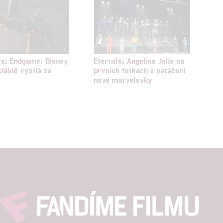
s: Endgame: Disney
Eternals: Angelina Jolie na
ciálně vysílá za
prvních fotkách z natáčení
nové marvelovky