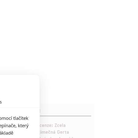
s
RECENZE FILMŮ
mocí tlačítek
10
Recenze: Zcela
pínače, který
výjimečná Gerta
základě