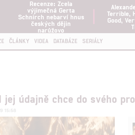
Recenze: Zcela
Alexand
výjimečná Gerta
Terrible, 
Schnirch nebarví hnus
Good, Ve
českých dějin
T
narůžovo
ZE
ČLÁNKY
VIDEA
DATABÁZE
SERIÁLY
l jej údajně chce do svého pr
19 15:58