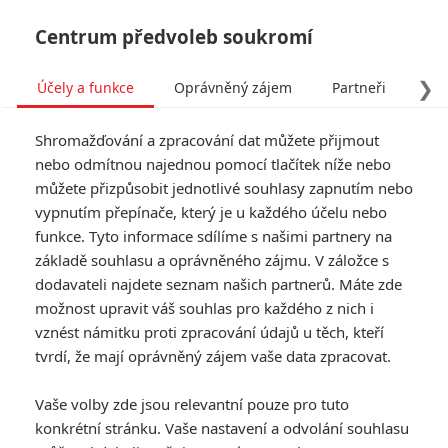
Centrum předvoleb soukromí
❯
Účely a funkce
Oprávněný zájem
Partneři
Pro
Tog
Shromažďování a zpracování dat můžete přijmout
navi
nebo odmítnou najednou pomocí tlačítek níže nebo
můžete přizpůsobit jednotlivé souhlasy zapnutím nebo
Tag: Ghost Rider
vypnutím přepínače, který je u každého účelu nebo
funkce. Tyto informace sdílíme s našimi partnery na
základě souhlasu a oprávněného zájmu. V záložce s
ČLÁNKY
FILMY
OSOBY
VIDEA
(1)
(0)
(0)
dodavateli najdete seznam našich partnerů. Máte zde
možnost upravit váš souhlas pro každého z nich i
Ghost Rider si
vznést námitku proti zpracování údajů u těch, kteří
vyhlédl partnerku
tvrdí, že mají oprávněný zájem vaše data zpracovat.
pro Goslinga
0
Anarvin
| 04.08.2026 05:48
Vaše volby zde jsou relevantní pouze pro tuto
konkrétní stránku. Vaše nastavení a odvolání souhlasu