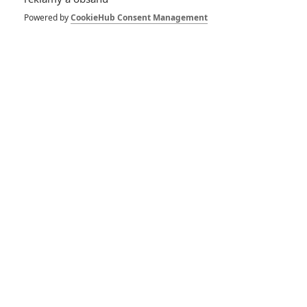
Fantastická čtyřka:
Ryan Gosling je
Powered by
CookieHub Consent Management
spojován s rolí u
Marvelu
24
Anarvin
| 27.01.2023 17:20
Nova: Ryan Gosling
popřel, že by měl
hrát marvelovského
hrdinu
5
Anarvin
| 13.07.2022 12:36
Marvel chystá čtyři
další minisérie,
hrdiny často
představí už s
předstihem