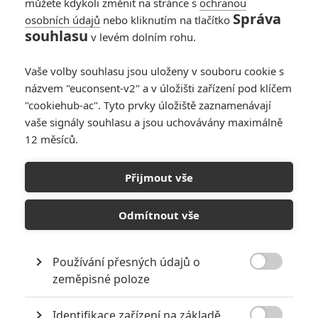
můžete kdykoli změnit na stránce s
ochranou
Správa
osobních údajů
nebo kliknutím na tlačítko
Ghost Rider: Marvel
souhlasu
v levém dolním rohu.
oznámil nový film o
pekelném jezdci
Vaše volby souhlasu jsou uloženy v souboru cookie s
1
Anarvin
| 26.07.2026 06:00
názvem "euconsent-v2" a v úložišti zařízení pod klíčem
"cookiehub-ac". Tyto prvky úložiště zaznamenávají
vaše signály souhlasu a jsou uchovávány maximálně
12 měsíců.
Ghost Rider: Ryan
Gosling jednal o roli
Přijmout vše
ohnivého antihrdiny
0
Anarvin
| 21.03.2026 07:12
Odmítnout vše
Používání přesných údajů o

zeměpisné poloze
NEPŘEHLÉDNĚTE
Identifikace zařízení na základě
Za málo peněz hodně muziky aneb levné filmy, které