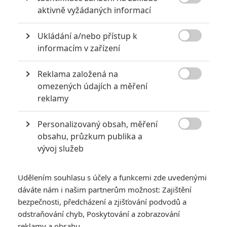

aktivně vyžádaných informací
extrémně vydělaly
1
Jaaaara
| 09.08.2020 06:00
Ukládání a/nebo přístup k
Máte-li být v Hollywoodu úspěšní,

informacím v zařízení
potřebujete, aby tržby výrazně
převyšovaly náklady. Těmhle snímkům se
to povedlo na jedničku.
Reklama založená na

omezených údajích a měření
reklamy
Nebezpečně nakažlivé filmy aneb bakterie a viry útočí
0
Jaaaara
| 04.08.2020 18:24
Personalizovaný obsah, měření

Jestli vás už omrzela Nákaza, zkuste si
obsahu, průzkum publika a
pandemii zpříjemnit jinou relevantní
vývoj služeb
peckou, v níž lidstvo terorizují nebezpeční
mikroskopičtí prevíti.
Udělením souhlasu s účely a funkcemi zde uvedenými
dáváte nám i našim partnerům možnost: Zajištění
bezpečnosti, předcházení a zjišťování podvodů a
odstraňování chyb, Poskytování a zobrazování
reklamy a obsahu