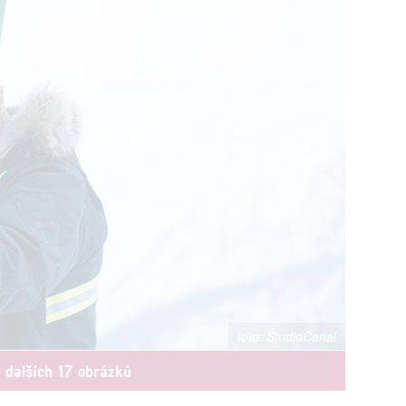
StudioCanal
t dalších 17 obrázků