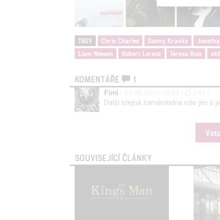
Reklam
Person
TAGY
Chris Charles
Danny Kravitz
Jonatha
služeb
Liam Neeson
Robert Lorenz
Teresa Ruiz
akč
Udělením sou
KOMENTÁŘE
1
možnost: Zaji
Fimi
| 24.09.2019 10:52 |
0
0
Poskytování 
Další stejná zaměnitelna role jen s 
Vst
SOUVISEJÍCÍ ČLÁNKY