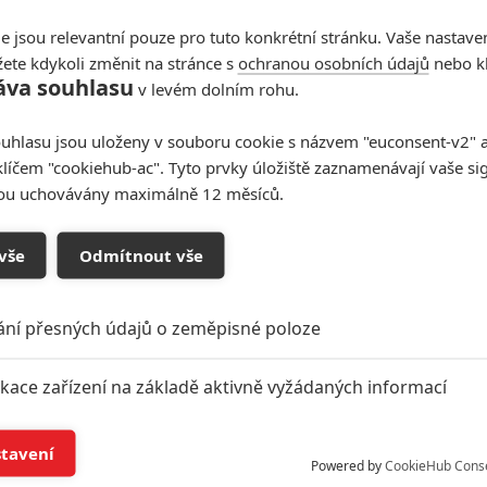
eryn Winnick
(seriál
Vikingové
) a
Juan Pablo Raba
e jsou relevantní pouze pro tuto konkrétní stránku. Vaše nastave
o záporáka.
ete kdykoli změnit na stránce s
ochranou osobních údajů
nebo kl
z filmu Mrazivé pomsta stejně jako ostatní fotky v galerii.
áva souhlasu
v levém dolním rohu.
Zdroje:
Deadline 1
a
2
uhlasu jsou uloženy v souboru cookie s názvem "euconsent-v2" a 
klíčem "cookiehub-ac". Tyto prvky úložiště zaznamenávají vaše si
sou uchovávány maximálně 12 měsíců.
vše
Odmítnout vše
ání přesných údajů o zeměpisné poloze
ikace zařízení na základě aktivně vyžádaných informací
í a/nebo přístup k informacím v zařízení
stavení
Powered by
CookieHub Cons