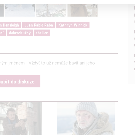
a založená na omezených údajích a měření reklamy
alizovaný obsah, měření obsahu, průzkum publika a vývoj
n Hensleigh
Juan Pablo Raba
Kathryn Winnick
ní
dobrodružný
thriller
hlasu s účely a funkcemi zde uvedenými dáváte nám i našim pa
štění bezpečnosti, předcházení a zjišťování podvodů a odstraňov
a zobrazování reklamy a obsahu
jiným jménem... Vždyť to už nemůže bavit ani jeho
oupit do diskuze