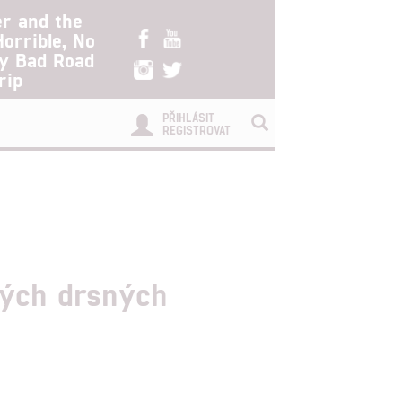
er and the
Horrible, No
ry Bad Road
rip
PŘIHLÁSIT
REGISTROVAT
ených drsných