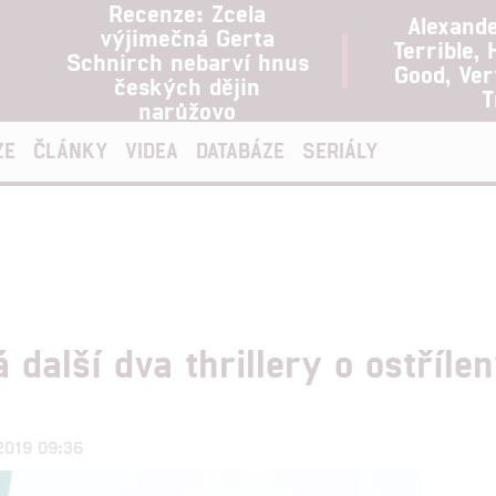
Recenze: Zcela
Alexand
výjimečná Gerta
Terrible, 
Schnirch nebarví hnus
Good, Ve
českých dějin
T
narůžovo
ZE
ČLÁNKY
VIDEA
DATABÁZE
SERIÁLY
další dva thrillery o ostříl
.2019 09:36