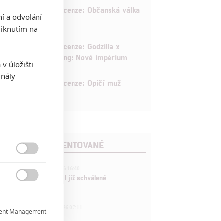
8
Recenze: Občanská válka
ní a odvolání
iknutím na
6
Recenze: Godzilla x
Kong: Nové impérium
v úložišti
gnály
8
Recenze: Opičí muž
POSLEDNÍ KOMENTOVANÉ

3
ČLÁNEK | 01.08.2026 16:40
Marvel nečekaně zrušil již schválené

pokračování
433
FILM | 01.08.2026 07:11
ent Management

拆彈專家