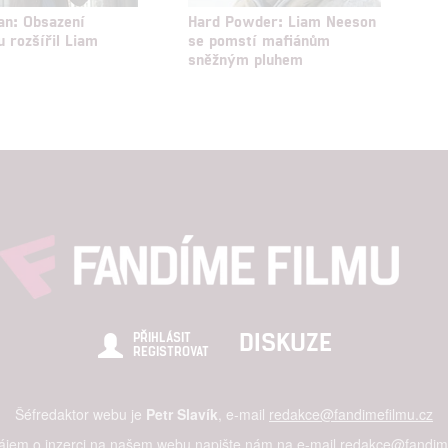
an: Obsazení
Hard Powder: Liam Neeson
u rozšířil Liam
se pomstí mafiánům
sněžným pluhem
DISKUZE
PŘIHLÁSIT
REGISTROVAT
Šéfredaktor webu je
Petr Slavík
, e-mail
redakce@fandimefilmu.cz
zájem o inzerci na našem webu napište nám na e-mail
redakce@fandime