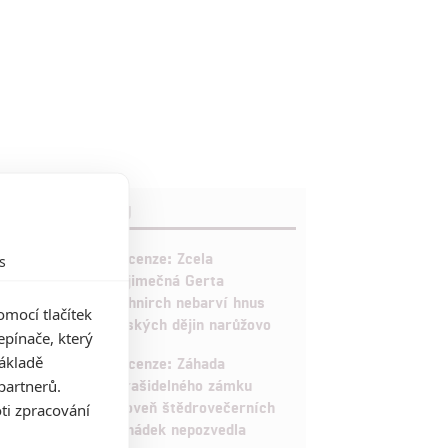
RECENZE FILMŮ
10
Recenze: Zcela
s
výjimečná Gerta
Schnirch nebarví hnus
mocí tlačítek
českých dějin narůžovo
pínače, který
5
základě
Recenze: Záhada
strašidelného zámku
partnerů.
úroveň štědrovečerních
ti zpracování
pohádek nepozvedla