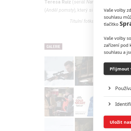
Teresa Ruiz
(seriál
Narcos: Mexico
),
Kath
Vaše volby zd
(
Anděl pomsty
), který si zahraje ústředníh
souhlasu můž
Titulní fotka je ilustrační. Je 
Spr
tlačítko
Vaše volby so
zařízení pod 
GALERIE
souhlasu a j
Přijmout 
Použív
Identif
Ukládán
Uložit na