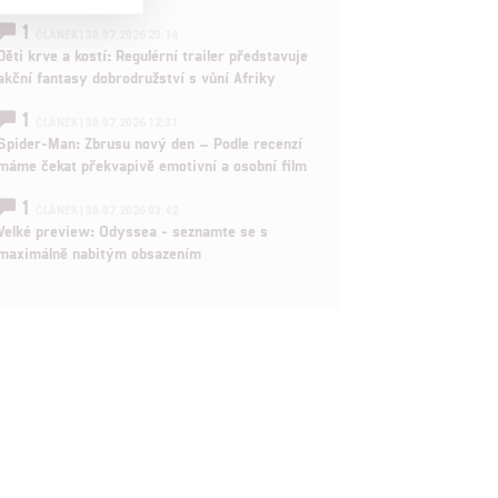
1

ČLÁNEK | 30.07.2026 20:14
Děti krve a kostí: Regulérní trailer představuje
akční fantasy dobrodružství s vůní Afriky

1
ČLÁNEK | 30.07.2026 12:31
Spider-Man: Zbrusu nový den – Podle recenzí
máme čekat překvapivě emotivní a osobní film
rtnerům
ání chyb,
1
ČLÁNEK | 30.07.2026 03:42
Velké preview: Odyssea - seznamte se s
maximálně nabitým obsazením