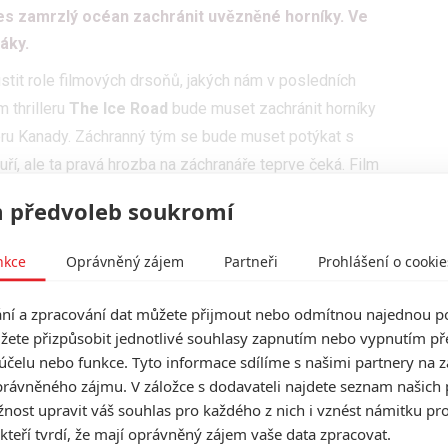
es zamrzlý océan zachránit uvězněné horníky. Ve
áky.
stit role filmových drsoňů, jakých nám v posledních
m thrilleru
The Ice Road
bude muset zachránit horníky
ru Kanady. Záchranný tým se bude muset potýkat s
í, ale ta pravá hrozba na záchranáře teprve čeká. Film
Hensleigh
, který se podílel na scénářích ke snímkům
 předvoleb soukromí
o
Jumanji
. Do režijního křesla však Hensleigh
Katem
, následovalo
Vítej v džungli
a především kvalitní
nkce
Oprávněný zájem
Partneři
Prohlášení o cookie
é pomstě
bude muset znovu obléct zimní bundu.
í a zpracování dat můžete přijmout nebo odmítnou najednou po
si zahraje rančera z Arizony, který se stane
žete přizpůsobit jednotlivé souhlasy zapnutím nebo vypnutím pře
e, jenž se zoufale snaží utéct zabijáckému kartelu.
účelu nebo funkce. Tyto informace sdílíme s našimi partnery na 
 sebou prozatím jeden celovečerák -
Zpátky ve hře
.
rávněného zájmu. V záložce s dodavateli najdete seznam našich 
r druhého štábu na filmech
Tajemná řeka
nebo
Americký
ost upravit váš souhlas pro každého z nich i vznést námitku pro
a
Chris Charles
. Po Neesenově boku se objeví
 kteří tvrdí, že mají oprávněný zájem vaše data zpracovat.