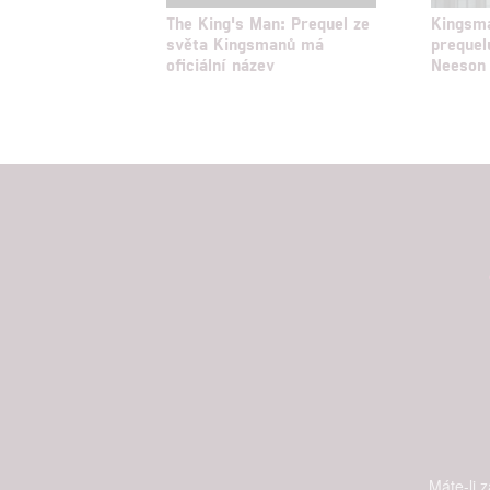
The King's Man: Prequel ze
Kingsm
světa Kingsmanů má
prequel
oficiální název
Neeson
Máte-li 