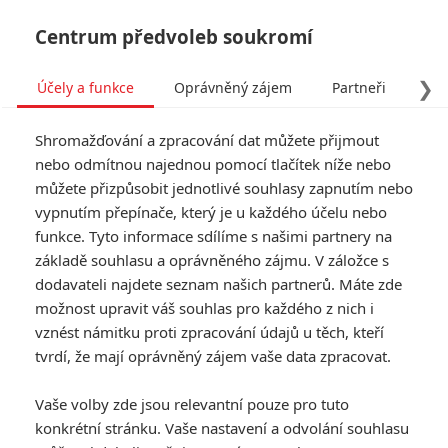
Centrum předvoleb soukromí
❯
Účely a funkce
Oprávněný zájem
Partneři
Pro
Tog
Shromažďování a zpracování dat můžete přijmout
navi
nebo odmítnou najednou pomocí tlačítek níže nebo
můžete přizpůsobit jednotlivé souhlasy zapnutím nebo
vypnutím přepínače, který je u každého účelu nebo
funkce. Tyto informace sdílíme s našimi partnery na
základě souhlasu a oprávněného zájmu. V záložce s
dodavateli najdete seznam našich partnerů. Máte zde
možnost upravit váš souhlas pro každého z nich i
vznést námitku proti zpracování údajů u těch, kteří
tvrdí, že mají oprávněný zájem vaše data zpracovat.
Vaše volby zde jsou relevantní pouze pro tuto
konkrétní stránku. Vaše nastavení a odvolání souhlasu