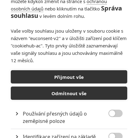
můžete kdykoli změnit na stránce s
ochranou
Správa
osobních údajů
nebo kliknutím na tlačítko
souhlasu
v levém dolním rohu.
Vaše volby souhlasu jsou uloženy v souboru cookie s
názvem "euconsent-v2" a v úložišti zařízení pod klíčem
"cookiehub-ac". Tyto prvky úložiště zaznamenávají
vaše signály souhlasu a jsou uchovávány maximálně
12 měsíců.
Triple Threat: Nejlépe
obsazená akční mlátička
Přijmout vše
současnosti v novém
Odmítnout vše
traileru
Používání přesných údajů o
Napsal:
Petr Slavík - (Anarvin)
, 15.02.2019 14:22

zeměpisné poloze
Identifikace zařízení na základě