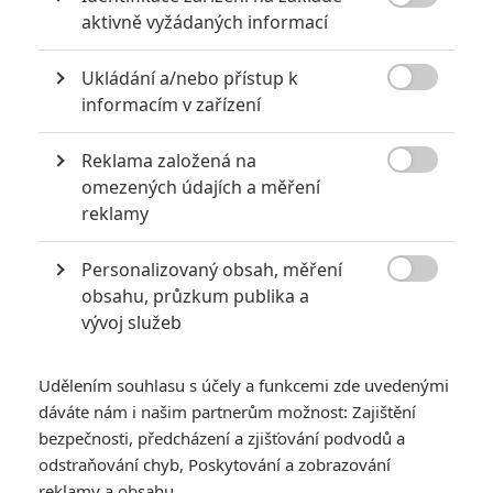

aktivně vyžádaných informací
Ukládání a/nebo přístup k

informacím v zařízení
Reklama založená na

omezených údajích a měření
reklamy
Zobrazit dalších 28 obrázků
Personalizovaný obsah, měření

obsahu, průzkum publika a
Už brzy uvidíme akční novinku, ve které si to mezi sebou
vývoj služeb
rozdají Tony Jaa, Iko Uwais, Scott Adkins či Michael Jai
White.
Udělením souhlasu s účely a funkcemi zde uvedenými
dáváte nám i našim partnerům možnost: Zajištění
Akční snímek
Triple Threat
se chystá už od roku 2016, letos
bezpečnosti, předcházení a zjišťování podvodů a
jej však konečně uvidíme. A že se fanoušci akčních filmů mají
odstraňování chyb, Poskytování a zobrazování
na co těšit – rozhodně jde o jeden z nejlépe obsazených
reklamy a obsahu